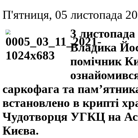
П'ятниця, 05 листопада 20
3 листопада
Владика Йо
помічник Ки
ознайомився
саркофага та пам’ятника
встановлено в крипті х
Чудотворця УГКЦ на Аск
Києва.