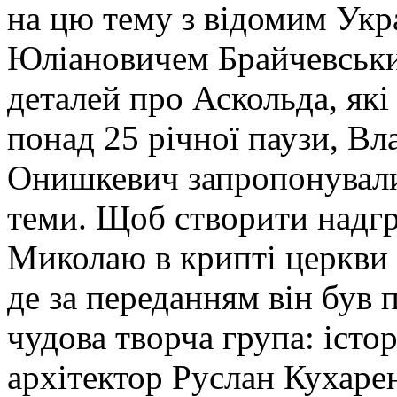
на цю тему з відомим Ук
Юліановичем Брайчевським
деталей про Аскольда, які 
понад 25 річної паузи, Вл
Онишкевич запропонували
теми. Щоб створити надг
Миколаю в крипті церкви
де за переданням він був 
чудова творча група: іст
архітектор Руслан Кухарен