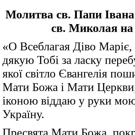
Молитва св.
Папи Івана
св. Миколая на
«О Всеблагая Діво Маріє,
дякую Тобі за ласку перебу
якої світло Євангелія поши
Мати Божа і Мати Церкви
іконою віддаю у руки мою
Україну.
Пресвята Мати Божа, пок