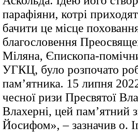
Аскольда. Ідею його ство
парафіяни, котрі приходя
бачити це місце поховання
благословення Преосвящ
Міляна, Єпископа-помічни
УГКЦ, було розпочато роб
пам’ятника. 15 липня 202
чесної ризи Пресвятої Вл
Влахерні, цей пам’ятний 
Йосифом», – зазначив о. І