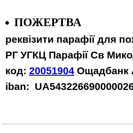
ПОЖЕРТВА
реквізити парафії для п
РГ УГКЦ Парафії Св Мико
код:
20051904
Ощадбанк 
iban: UA54322669000002