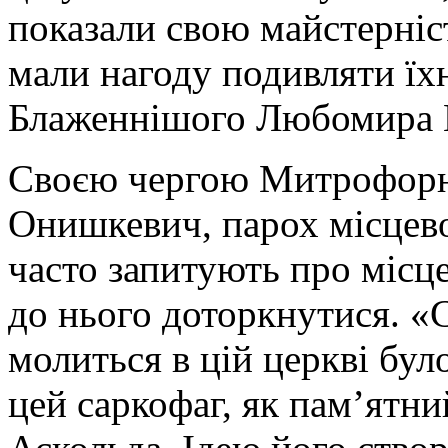
показали свою майстерніс
мали нагоду подивляти їхн
Блаженнішого Любомира Г
Своєю чергою Митрофорн
Онишкевич, парох місцево
часто запитують про місц
до нього доторкнутися. «
молиться в цій церкві бу
цей саркофаг, як пам’ятн