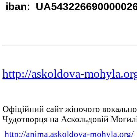
iban: UA54322669000002
http://askoldova-mohyla.or
Офіційний сайт жіночого вокальн
Чудотворця на Аскольдовій Могил
http://anima.askoldova-mohyla.org/