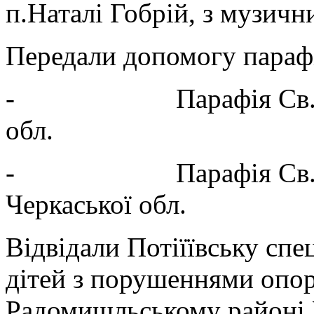
п.Наталі Гобрій, з музич
Передали допомогу пара
- Парафія Св.Микол
обл.
- Парафія Св.Духа
Черкаської обл.
Відвідали Потіїївську спе
дітей з порушеннями опор
Радомишльському районі 