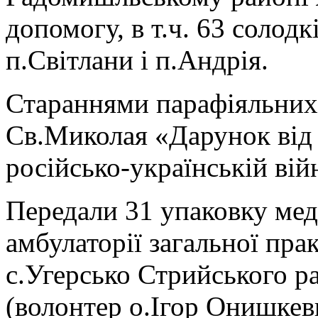
допомогу, в т.ч. 63 солод
п.Світлани і п.Андрія.
Стараннями парафіяльних
Св.Миколая «Дарунок від 
російсько-українській війн
Передали 31 упаковку мед
амбулаторії загальної пра
с.Угерсько Стрийського ра
(волонтер о.Ігор Онишкев