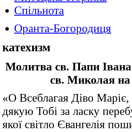
Спільнота
Оранта-Богородиця
катехизм
Молитва св.
Папи Івана
св. Миколая на
«О Всеблагая Діво Маріє,
дякую Тобі за ласку перебу
якої світло Євангелія поши