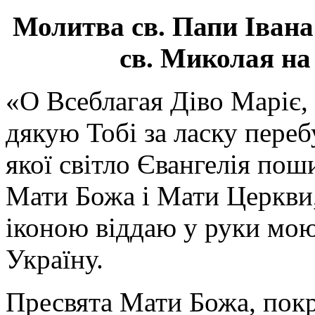
Молитва св.
Папи Івана
св. Миколая на
«О Всеблагая Діво Маріє,
дякую Тобі за ласку перебу
якої світло Євангелія поши
Мати Божа і Мати Церкви
іконою віддаю у руки мою
Україну.
Пресвята Мати Божа, пок