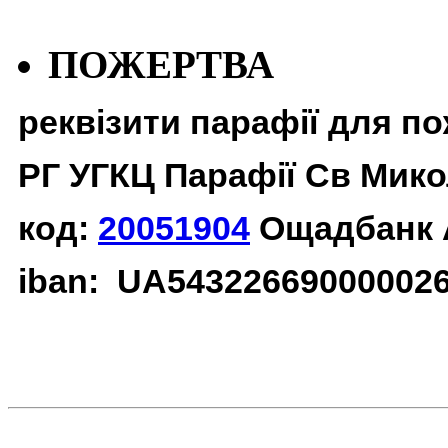
ПОЖЕРТВА
реквізити парафії для п
РГ УГКЦ Парафії Св Мико
код:
20051904
Ощадбанк 
iban: UA54322669000002