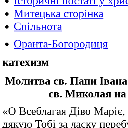
Історичні постаті у хри
Митецька сторінка
Спільнота
Оранта-Богородиця
катехизм
Молитва св.
Папи Івана
св. Миколая на
«О Всеблагая Діво Маріє,
дякую Тобі за ласку перебу