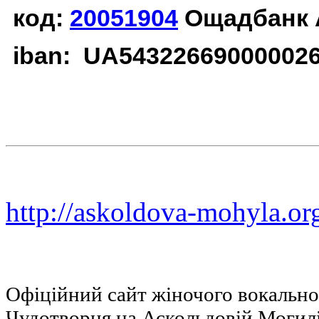
код:
20051904
Ощадбанк 
iban: UA54322669000002
http://askoldova-mohyla.or
Офіційний сайт жіночого вокальн
Чудотворця на Аскольдовій Могил