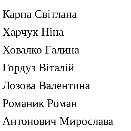
Карпа Світлана б
Харчук Ніна бл
Ховалко Галина б
Гордуз Віталій б
Лозова Валентина 
Романик Роман б
Антонович Мирослава