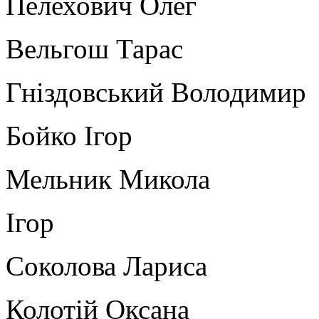
Пелехович Олег б
Вельгош Тарас б
Гніздовський Волод
Бойко Ігор бла
Мельник Микола б
Ігор де
Соколова Ларис
Колотій Оксана б