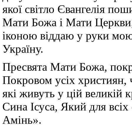
якої світло Євангелія поши
Мати Божа і Мати Церкви
іконою віддаю у руки мою
Україну.
Пресвята Мати Божа, пок
Покровом усіх християн, ч
які живуть у цій великій к
Сина Ісуса, Який для всі
Амінь».