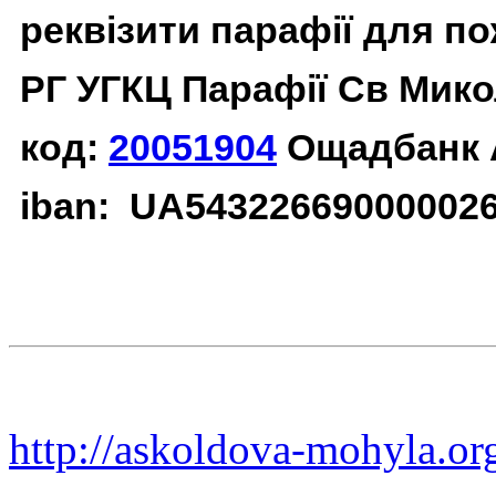
реквізити парафії для п
РГ УГКЦ Парафії Св Мико
код:
20051904
Ощадбанк 
iban: UA54322669000002
http://askoldova-mohyla.or