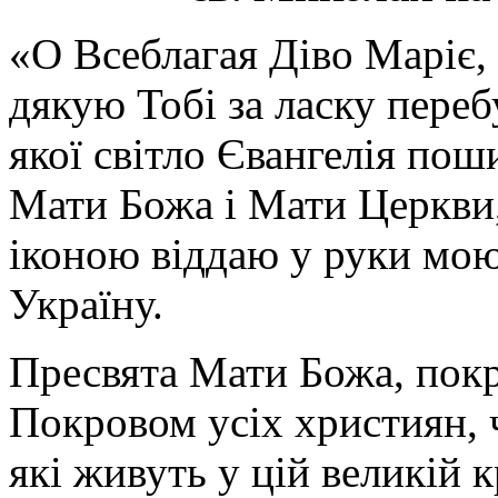
«О Всеблагая Діво Маріє,
дякую Тобі за ласку перебу
якої світло Євангелія поши
Мати Божа і Мати Церкви
іконою віддаю у руки мою
Україну.
Пресвята Мати Божа, пок
Покровом усіх християн, ч
які живуть у цій великій к