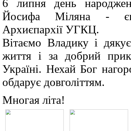
6 липня день народже
Йосифа Міляна - єпис
Архиєпархії УГКЦ.
Вітаємо Владику і дяку
життя і за добрий прик
Україні. Нехай Бог нагор
обдарує довголіттям.
Многая літа!