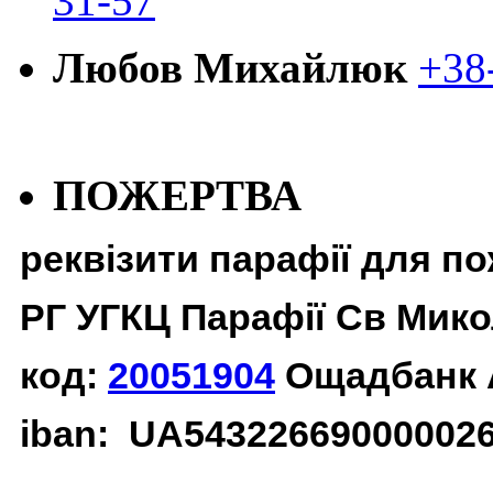
31-57
Любов Михайлюк
+38
ПОЖЕРТВА
реквізити парафії для п
РГ УГКЦ Парафії Св Мико
код:
20051904
Ощадбанк 
iban: UA54322669000002