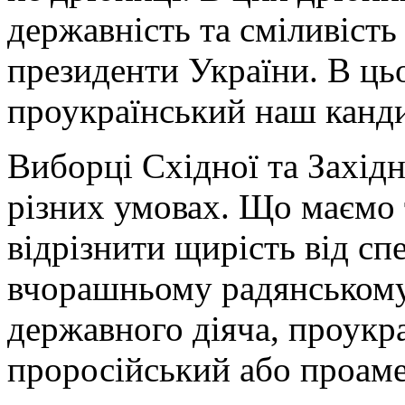
державність та сміливість
президенти України. В цьо
проукраїнський наш канд
Виборці Східної та Західн
різних умовах. Що маємо 
відрізнити щирість від сп
вчорашньому радянському 
державного діяча, проукр
проросійський або проам