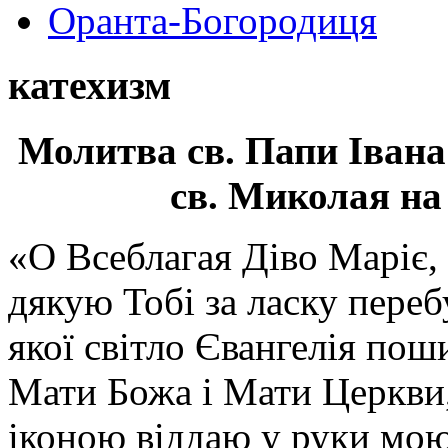
Оранта-Богородиця
катехизм
Молитва св.
Папи Івана
св. Миколая на
«О Всеблагая Діво Маріє,
дякую Тобі за ласку перебу
якої світло Євангелія поши
Мати Божа і Мати Церкви
іконою віддаю у руки мою