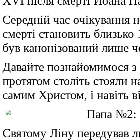
XVI після смерті Йоана Па
Середній час очікування н
смерті становить близько 
був канонізований лише че
Давайте познайомимося з
протягом століть стояли н
самим Христом, і навіть ві
— Папа №2: с
Святому Ліну передував л