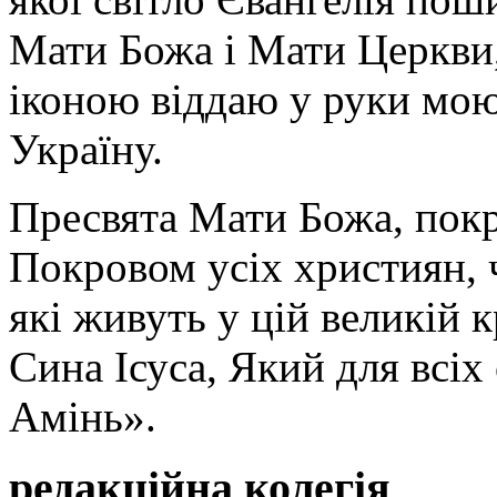
Мати Божа і Мати Церкви
іконою віддаю у руки мою
Україну.
Пресвята Мати Божа, пок
Покровом усіх християн, ч
які живуть у цій великій к
Сина Ісуса, Який для всі
Амінь».
редакційна колегія