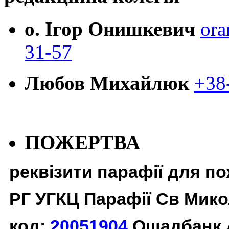
о. Ігор Онишкевич
ora
31-57
Любов Михайлюк
+38
ПОЖЕРТВА
реквізити парафії для п
РГ УГКЦ Парафії Св Мико
код:
20051904
Ощадбанк 