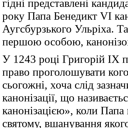
гідні представлені кандид
року Папа Бенедикт VI ка
Аугсбурзького Ульріха. Т
першою особою, каноніз
У 1243 році Григорій IX п
право проголошувати когос
сьогожні, хоча слід зазна
канонізації, що називаєть
канонізацією», коли Папа 
святому, вшанування яког