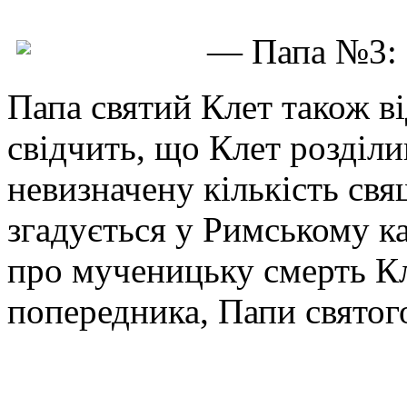
— Папа №3: с
Папа святий Клет також в
свідчить, що Клет розділи
невизначену кількість свя
згадується у Римському к
про мученицьку смерть Кле
попередника, Папи святог