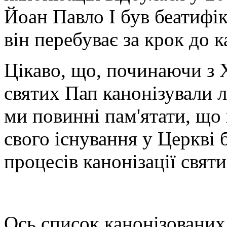
Йоан Павло І був беатифі
він перебуває за крок до к
Цікаво, що, починаючи з Х
святих Пап канонізували 
ми повинні пам'ятати, що
свого існування у Церкві
процесів канонізації святи
Ось список канонізованих