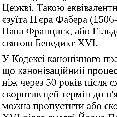
Церкві. Такою еквівалент
єзуїта П'єра Фабера (1506
Папа Франциск, або Гільде
святою Бенедикт XVI.
У Кодексі канонічного пра
що канонізаційний процес
ніж через 50 років після 
скоротив цей термін до п'я
можна пропустити або ско