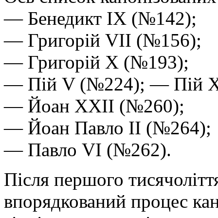
— Бенедикт IX (№142);
— Григорій VII (№156);
— Григорій X (№193);
— Пій V (№224); — Пій X
— Йоан XXII (№260);
— Йоан Павло II (№264);
— Павло VI (№262).
Після першого тисячолітт
впорядкований процес кан