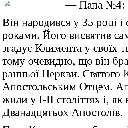
— Папа №4: с
Він народився у 35 році і
роками. Його висвятив са
згадує Климента у своїх т
тому очевидно, що він бр
ранньої Церкви. Святого
Апостольським Отцем. Апо
жили у І-ІІ століттях і, як
Дванадцятьох Апостолів.