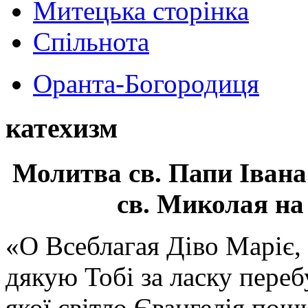
Митецька сторінка
Спільнота
Оранта-Богородиця
катехизм
Молитва св.
Папи Івана
св. Миколая на
«О Всеблагая Діво Маріє,
дякую Тобі за ласку перебу
якої світло Євангелія поши