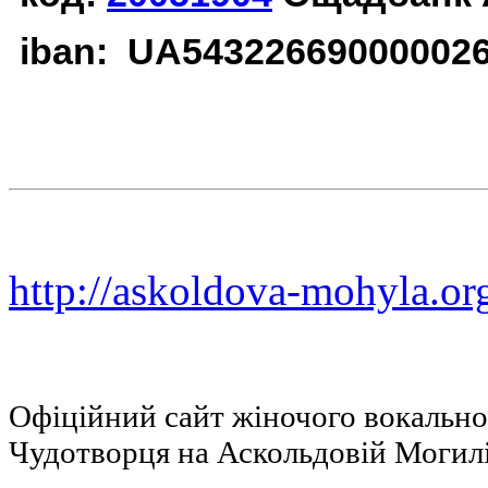
iban: UA54322669000002
http://askoldova-mohyla.or
Офіційний сайт жіночого вокальн
Чудотворця на Аскольдовій Могил