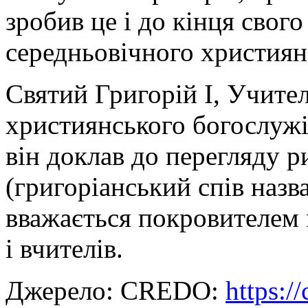
зробив це і до кінця свог
середньовічного християн
Святий Григорій I, Учите
християнського богослужін
він доклав до перегляду ри
(григоріанський спів назв
вважається покровителем м
і вчителів.
Джерело: CREDO:
https:/