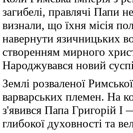
загибелі, правлячі Папи н
визнали, що їхня місія по
навернути язичницьких во
створенням мирного христ
Народжувався новий суспі
Землі розваленої Римської
варварських племен. На ко
з'явився Папа Григорій I 
глибокої духовності та вел