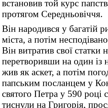
встановив той курс папств
протягом Середньовіччя.
Він народився у багатій р
міста, а потім несподіван
Він витратив свої статки 
перетворивши на один із н
жив як аскет, а потім пог
папським посланцем у Ко
святого Петра у 590 році
тиснули на Григорія, прос