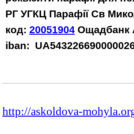
РГ УГКЦ Парафії Св Мико
код:
20051904
Ощадбанк 
iban: UA54322669000002
http://askoldova-mohyla.or