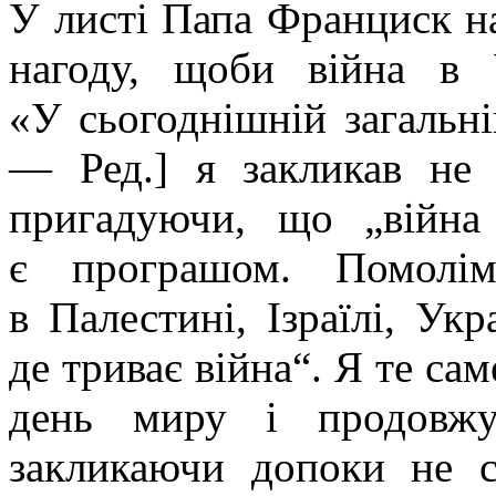
У листі Папа Франциск н
нагоду, щоби війна в 
«У сьогоднішній загальній
— Ред.] я закликав не 
пригадуючи, що „війна
є програшом. Помолім
в Палестині, Ізраїлі, Укр
де триває війна“. Я те сам
день миру і продовжу
закликаючи допоки не с