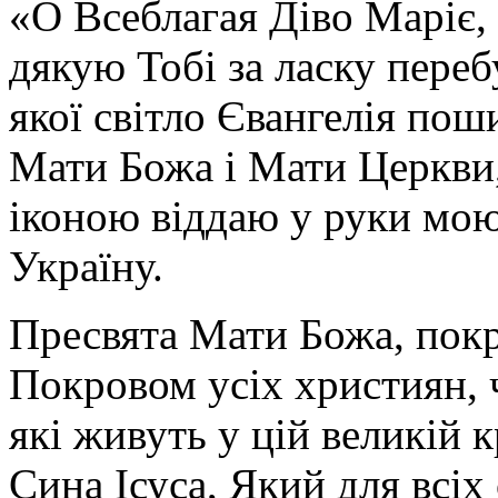
«О Всеблагая Діво Маріє,
дякую Тобі за ласку перебу
якої світло Євангелія поши
Мати Божа і Мати Церкви
іконою віддаю у руки мою
Україну.
Пресвята Мати Божа, пок
Покровом усіх християн, ч
які живуть у цій великій к
Сина Ісуса, Який для всі