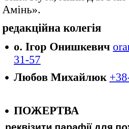
Амінь».
редакційна колегія
о. Ігор Онишкевич
ora
31-57
Любов Михайлюк
+38
ПОЖЕРТВА
реквізити парафії для п