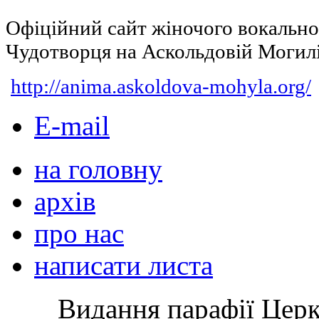
Офіційний сайт жіночого вокальн
Чудотворця на Аскольдовій Могил
http://anima.askoldova-mohyla.org/
E-mail
на головну
архів
про нас
написати листа
Видання парафії Цер