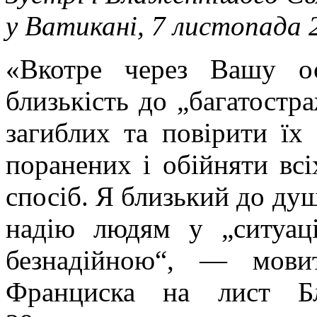
у Ватикані, 7 листопада 
«Вкотре через Вашу о
близькість до „багатостр
загиблих та повірити ї
поранених і обійняти вс
спосіб. Я близький до ду
надію людям у „ситуаці
безнадійною“, — мовит
Франциска на лист Бл