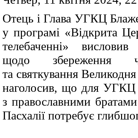
Отець і Глава УГКЦ Блаж
у програмі «Відкрита Ц
телебаченні» висловив
щодо збереження чи
та святкування Великодня
наголосив, що для УГКЦ 
з православними братами
Пасхалії потребує глибшог