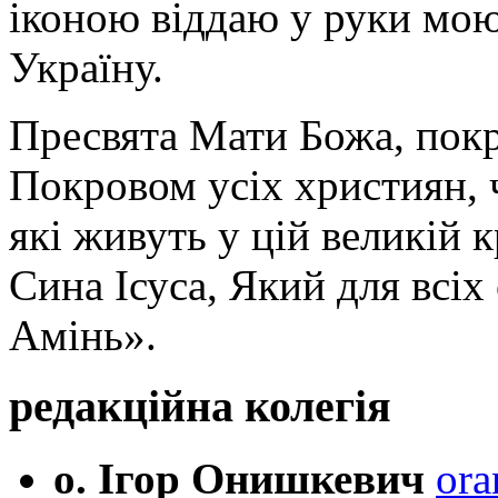
іконою віддаю у руки мою
Україну.
Пресвята Мати Божа, пок
Покровом усіх християн, ч
які живуть у цій великій к
Сина Ісуса, Який для всі
Амінь».
редакційна колегія
о. Ігор Онишкевич
ora