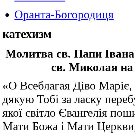
Оранта-Богородиця
катехизм
Молитва св.
Папи Івана
св. Миколая на
«О Всеблагая Діво Маріє,
дякую Тобі за ласку перебу
якої світло Євангелія поши
Мати Божа і Мати Церкви