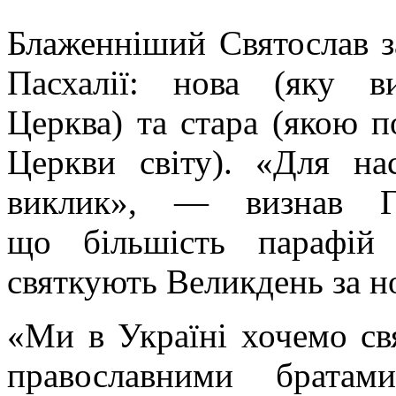
Блаженніший Святослав за
Пасхалії: нова (яку в
Церква) та стара (якою п
Церкви світу). «Для нас
виклик», — визнав Гл
що більшість парафі
святкують Великдень за н
«Ми в Україні хочемо св
православними брата