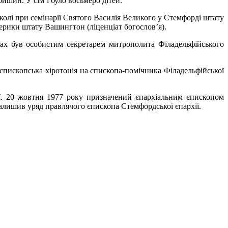
ишин. У сім’ї було восьмеро дітей.
колі при семінарії Святого Василія Великого у Стемфорді штату
ерики штату Вашингтон (ліценціат богослов’я).
ах був особистим секретарем митрополита Філадельфійського
 єпископська хіротонія на єпископа-помічника Філадельфійської
ії. 20 жовтня 1977 року призначений єпархіальним єпископом
 залишив уряд правлячого єпископа Стемфордської єпархії.