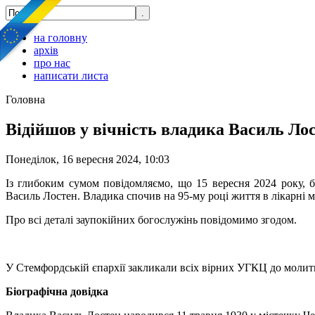
на головну
архів
про нас
написати листа
Головна
Відійшов у вічність владика Василь Ло
Понеділок, 16 вересня 2024, 10:03
Із глибоким сумом повідомляємо, що 15 вересня 2024 року, бі
Василь Лостен. Владика спочив на 95-му році життя в лікарні
Про всі деталі заупокійних богослужінь повідомимо згодом.
У Стемфордській єпархії закликали всіх вірних УГКЦ до молит
Біографічна довідка