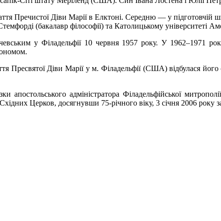
сапік-Сіті штату Меріленд (США). Син Івана Лостена і Юлії Петр
аття Пречистої Діви Марії в Елктоні. Середню — у підготовчій ш
темфорді (бакалавр філософії) та Католицькому університеті Ам
вським у Філадельфії 10 червня 1957 року. У 1962–1971 рок
кономом.
тя Пресвятої Діви Марії у м. Філадельфії (США) відбулася його
зки апостольського адміністратора Філадельфійської митропол
 Східних Церков, досягнувши 75-річного віку, 3 січня 2006 року