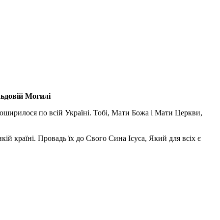
льдовій Могилі
поширилося по всій Україні. Тобі, Мати Божа і Мати Церкви,
ій країні. Провадь їх до Свого Сина Ісуса, Який для всіх є