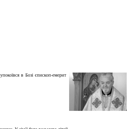
 упокоївся в Бозі єпископ-емерит