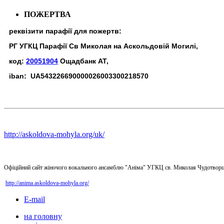
ПОЖЕРТВА
реквізити парафії для пожертв:
РГ УГКЦ Парафії Св Миколая на Аскольдовій Могилі,
код:
20051904
Ощадбанк АТ,
iban: UA543226690000026003300218570
http://askoldova-mohyla.org/uk/
Офіційний сайт жіночого вокального ансамблю "Аніма" УГКЦ св. Миколая Чудотворц
http://anima.askoldova-mohyla.org/
E-mail
на головну