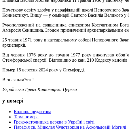
Владика Василь Лостен народився 11 травня 1930 у містечку Че
Початкову освіту здобув у парафіяльній школі Непорочного Зач
Коннектикут. Вищу — у семінарії Святого Василія Великого у С
Рукоположений на священника єпископом Костянтином Богаче
Амвросія Сенишина. Згодом призначений архиєпархіальним е
25 травня 1971 року в катедральному соборі Непорочного Зачат
архиєпархії.
Від червня 1976 року до грудня 1977 року виконував обов’я
Стемфордської єпархії. Відповідно до кан. 210 Кодексу канонів
Помер 15 вересня 2024 року у Стемфорді.
Вічная пам?ять!
Українська Греко-Католицька Церква
у номері
Колонка редактора
Тема номера
Греко-католицька церква в Україні і світі
Парафія св. Миколая Чудотворця на Аскольдовій Могилі