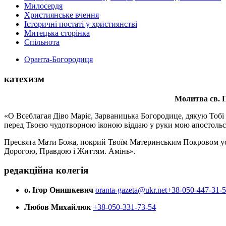
Милосердя
Християнське вчення
Історичні постаті у християнстві
Митецька сторінка
Спільнота
Оранта-Богородиця
катехизм
Молитва св.
П
«О Всеблагая Діво Маріє, Зарваницька Богородице, дякую Тобі з
перед Твоєю чудотворною іконою віддаю у руки мою апостольс
Пресвята Мати Божа, покрий Твоїм Материнським Покровом усіх х
Дорогою, Правдою і Життям. Амінь».
редакційна колегія
о. Ігор Онишкевич
oranta-gazeta@ukr.net
+38-050-447-31-
Любов Михайлюк
+38-050-331-73-54