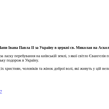
апи Івана Павла ІІ за Україну
в церкві св. Миколая на Аско
а ласку перебування на київській землі, з якої світло Євангелія 
ьку подорож в Україну.
ристиян, чоловіків та жінок доброї волі, які живуть у цій велик
57