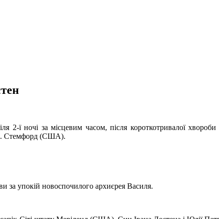
стен
ля 2-ї ночі за місцевим часом, після короткотривалої хвороби
 м. Стемфорд (США).
ви за упокій новоспочилого архиєрея Василя.