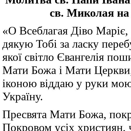
св. Миколая на
«О Всеблагая Діво Маріє,
дякую Тобі за ласку перебу
якої світло Євангелія поши
Мати Божа і Мати Церкви
іконою віддаю у руки мою
Україну.
Пресвята Мати Божа, пок
Покровом усіх християн, ч