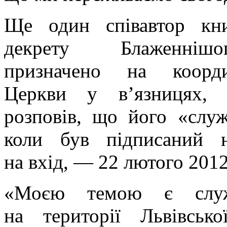
Ще один співавтор кни
декрету Блаженнішо
призначено на коорд
Церкви у в’язницях,
розповів, що його «служ
коли був підписаний н
на вхід, — 22 лютого 2012
«Моєю темою є служі
на території Львівськ