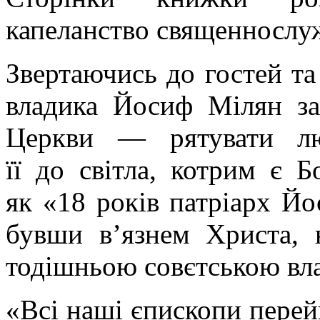
капеланство священнослу
Звертаючись до гостей та 
владика Йосиф Мілян за
Церкви — рятувати лю
її до світла, котрим є Б
як «18 років патріарх Йо
бувши в’язнем Христа,
тодішньою совєтською вл
«Всі наші єпископи перей