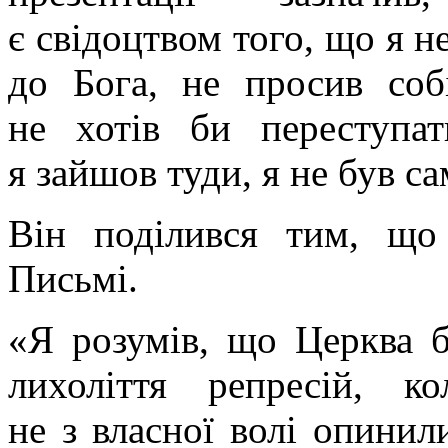
є свідоцтвом того, що я н
до Бога, не просив собі
не хотів би переступат
я зайшов туди, я не був са
Він поділився тим, що
Письмі.
«Я розумів, що Церква б
лихоліття репресій, 
не з власної волі опинил