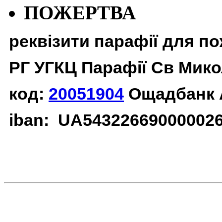
ПОЖЕРТВА
реквізити парафії для п
РГ УГКЦ Парафії Св Мико
код:
20051904
Ощадбанк 
iban: UA54322669000002