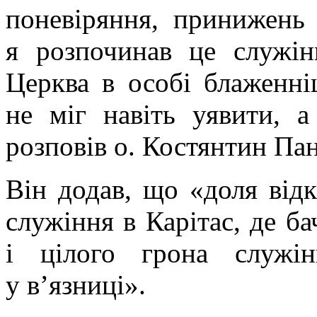
поневіряння, принижень 
я розпочинав це служін
Церква в особі блаженн
не міг навіть уявити,
розповів о. Костянтин Па
Він додав, що «доля відк
служіння в Карітас, де б
і цілого грона служі
у в’язниці».