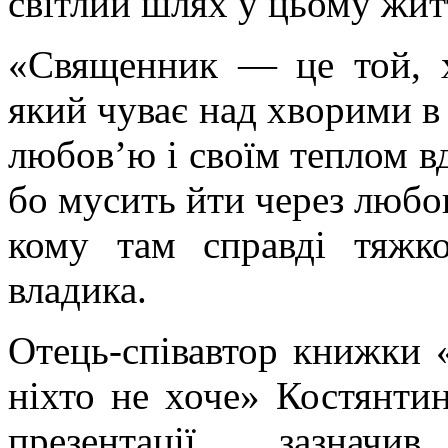
світлий шлях у цьому житт
«Священник — це той, х
який чуває над хворими в 
любов’ю і своїм теплом вд
бо мусить йти через любов
кому там справді тяжк
владика.
Отець-співавтор книжки 
ніхто не хоче» Костянти
презентації зазнач