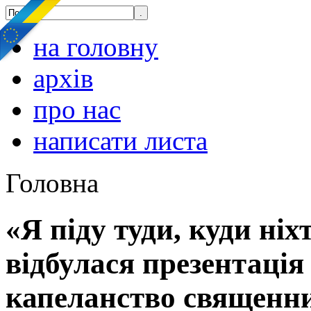
на головну
архів
про нас
написати листа
Головна
«Я піду туди, куди ніх
відбулася презентаці
капеланство священн