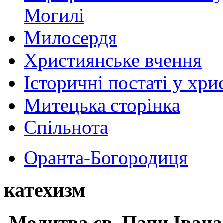
Могилі
Милосердя
Християнське вчення
Історичні постаті у хри
Митецька сторінка
Спільнота
Оранта-Богородиця
катехизм
Молитва св.
Папи Івана