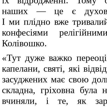
їх відродженні. Тому 
наших — це є духовне
І ми плідно вже тривали
конфесіями релігійни
Колівошко.
«Тут дуже важко переоці
капелани, святі, які відв
засуджених має свою долю
складна, гріховна була н
вчиняли, і те, як зар