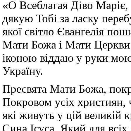
«О Всеблагая Діво Маріє,
дякую Тобі за ласку перебу
якої світло Євангелія поши
Мати Божа і Мати Церкви
іконою віддаю у руки мою
Україну.
Пресвята Мати Божа, пок
Покровом усіх християн, ч
які живуть у цій великій к
Сина Ісуса, Який для всі