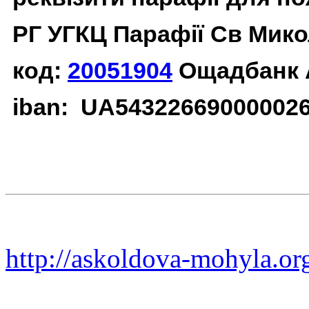
РГ УГКЦ Парафії Св Мико
код:
20051904
Ощадбанк 
iban: UA54322669000002
http://askoldova-mohyla.or