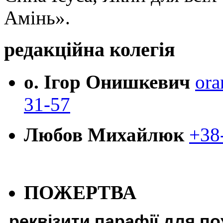
Амінь».
редакційна колегія
о. Ігор Онишкевич
ora
31-57
Любов Михайлюк
+38
ПОЖЕРТВА
реквізити парафії для п