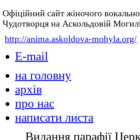
Офіційний сайт жіночого вокальн
Чудотворця на Аскольдовій Могил
http://anima.askoldova-mohyla.org/
E-mail
на головну
архів
про нас
написати листа
Видання парафії Цер