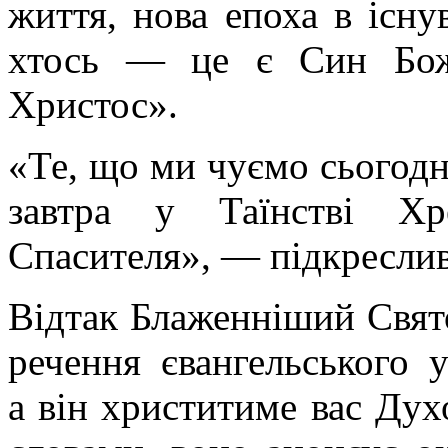
життя, нова епоха в існу
хтось — це є Син Бож
Христос».
«Те, що ми чуємо сьогодні
завтра у Таїнстві Х
Спасителя», — підкреслив
Відтак Блаженніший Свято
речення євангельського 
а він христитиме вас Дух