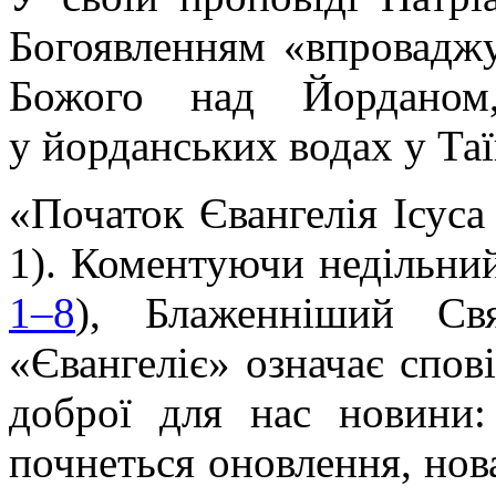
Богоявленням «впроваджу
Божого над Йорданом
у йорданських водах у Та
«Початок Євангелія Ісуса
1). Коментуючи недільний
1–8
), Блаженніший Св
«Євангеліє» означає спов
доброї для нас новини:
почнеться оновлення, нова