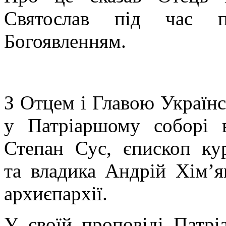
Святослав під час п
Богоявленням.
З Отцем і Главою Українс
у Патріаршому соборі 
Степан Сус, єпископ ку
та владика Андрій Хім’я
архиєпархії.
У своїй проповіді Патрі