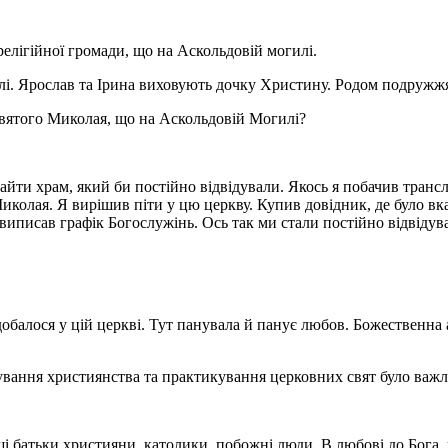
елігійної громади, що на Аскольдовій могилі.
і. Ярослав та Ірина виховують дочку Христину. Родом подружжя 
 святого Миколая, що на Аскольдовій Могилі?
найти храм, який би постійно відвідували. Якось я побачив тра
Миколая. Я вирішив піти у цю церкву. Купив довідник, де було вк
виписав графік Богослужінь. Ось так ми стали постійно відвідув
обалося у цій церкві. Тут панувала й панує любов. Божественна 
дування християнства та практикування церковних свят було важл
ші батьки християни, католики, побожні люди. В любові до Бога,