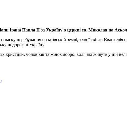
апи Івана Павла ІІ за Україну
в церкві св. Миколая на Аско
а ласку перебування на київській землі, з якої світло Євангелія 
ьку подорож в Україну.
ристиян, чоловіків та жінок доброї волі, які живуть у цій велик
57