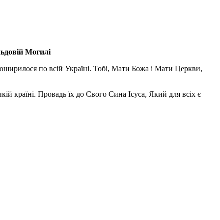
льдовій Могилі
поширилося по всій Україні. Тобі, Мати Божа і Мати Церкви,
ій країні. Провадь їх до Свого Сина Ісуса, Який для всіх є