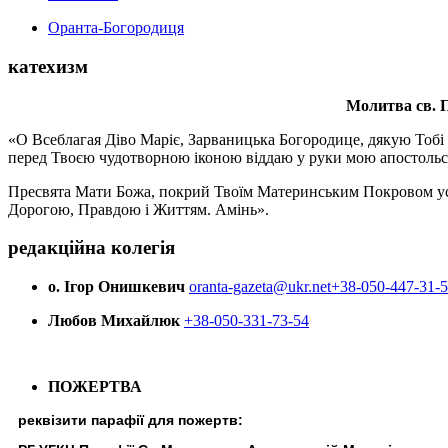
Оранта-Богородиця
катехизм
Молитва св.
П
«О Всеблагая Діво Маріє, Зарваницька Богородице, дякую Тобі з
перед Твоєю чудотворною іконою віддаю у руки мою апостольс
Пресвята Мати Божа, покрий Твоїм Материнським Покровом усіх х
Дорогою, Правдою і Життям. Амінь».
редакційна колегія
о. Ігор Онишкевич
oranta-gazeta@ukr.net
+38-050-447-31-
Любов Михайлюк
+38-050-331-73-54
ПОЖЕРТВА
реквізити парафії для пожертв: