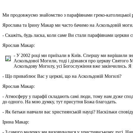
Ми продовжуємо знайомство з парафіянами греко-католицької р
Ярослава та Ірину Макар ми часто бачимо на Аскольдовій могил
- Скажіть, будь ласка, коли саме Ви стали парафіянами церкви
Ярослав Макар:
- У 2002 році ми приїхали в Київ. Спершу ми вирішили з
Аскольдової Могили, тоді і дізнався про церкву Святого 
Аскольдову Могилу, усі Богослужіння вже закінчились. Я 
- Що приваблює Вас у церкві, що на Аскольдовій Могилі?
Ярослав Макар:
- Атмосферу у парафії складають самі люди, тому нам дуже спод
до одного. На мою думку, тут присутня Божа благодать.
- Як батьки навчали вас християнській науці? Наскільки спові
Ірина Макар:
- З самого малечку ми виховувалися у християнському дусі. На