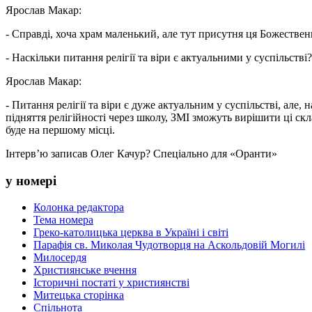
Ярослав Макар:
- Справді, хоча храм маленький, але тут присутня ця Божественн
- Наскільки питання релігії та віри є актуальними у суспільстві?
Ярослав Макар:
- Питання релігії та віри є дуже актуальним у суспільстві, але
підняття релігійності через школу, ЗМІ зможуть вирішити ці скла
буде на першому місці.
Інтерв’ю записав Олег Качур? Спеціально для «Оранти»
у номері
Колонка редактора
Тема номера
Греко-католицька церква в Україні і світі
Парафія св. Миколая Чудотворця на Аскольдовій Могилі
Милосердя
Християнське вчення
Історичні постаті у християнстві
Митецька сторінка
Спільнота