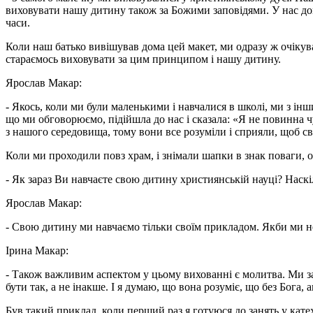
виховувати нашу дитину також за Божими заповідями. У нас дома
часи.
Коли наш батько вивішував дома цей макет, ми одразу ж очікува
стараємось виховувати за цим принципом і нашу дитину.
Ярослав Макар:
- Якось, коли ми були маленькими і навчалися в школі, ми з ін
що ми обговорюємо, підійшла до нас і сказала: «Я не повинна ч
з нашого середовища, тому вони все розуміли і сприяли, щоб с
Коли ми проходили повз храм, і знімали шапки в знак поваги, о
- Як зараз Ви навчаєте свою дитину християнській науці? Наск
Ярослав Макар:
- Свою дитину ми навчаємо тільки своїм прикладом. Якби ми не
Ірина Макар:
- Також важливим аспектом у цьому вихованні є молитва. Ми за
бути так, а не інакше. І я думаю, що вона розуміє, що без Бога,
Був такий приклад, коли перший раз я готуюся до занять у катех