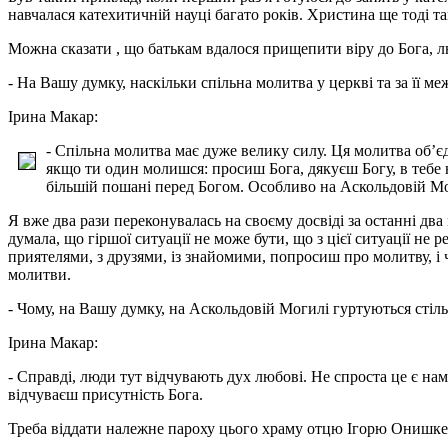
навчалася катехитичній науці багато років. Христина ще тоді та
Можна сказати , що батькам вдалося прищепити віру до Бога, л
- На Вашу думку, наскільки спільна молитва у церкві та за її м
Ірина Макар:
- Спільна молитва має дуже велику силу. Ця молитва об’є
якщо ти один молишся: просиш Бога, дякуєш Богу, в тебе н
більшій пошані перед Богом. Особливо на Аскольдовій Мог
Я вже два рази переконувалась на своєму досвіді за останні дв
думала, що гіршої ситуації не може бути, що з цієї ситуації не 
приятелями, з друзями, із знайомими, попросиш про молитву, і ч
молитви.
- Чому, на Вашу думку, на Аскольдовій Могилі гуртуються стіл
Ірина Макар:
- Справді, люди тут відчувають дух любові. Не спроста це є н
відчуваєш присутність Бога.
Треба віддати належне пароху цього храму отцю Ігорю Онишкевич