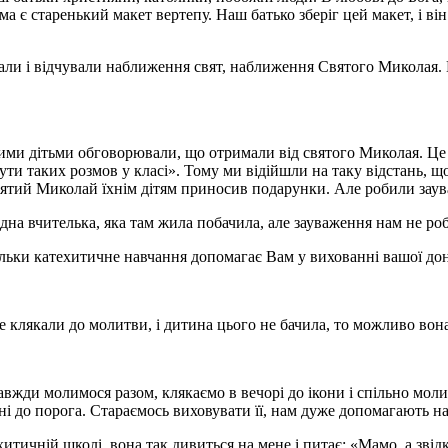
 є старенький макет вертепу. Наш батько зберіг цей макет, і він
ли і відчували наближення свят, наближення Святого Миколая. Ця
шими дітьми обговорювали, що отримали від святого Миколая. Це бу
ути таких розмов у класі». Тому ми відійшли на таку відстань, щ
вятий Миколай їхнім дітям приносив подарунки. Але робили заув
дна вчителька, яка там жила побачила, але зауваження нам не ро
ільки катехитичне навчання допомагає Вам у вихованні вашої до
 клякали до молитви, і дитина цього не бачила, то можливо вона
вжди молимося разом, клякаємо в вечорі до ікони і спільно моли
 ані до порога. Стараємось виховувати її, нам дуже допомагають наш
итичній школі, вона так дивиться на мене і питає: «Мамо, а звід