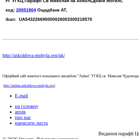
РГ УГКЦ Парафії Св Миколая на Аскольдовій Могилі,
код:
20051904
Ощадбанк АТ,
iban: UA543226690000026003300218570
http://askoldova-mohyla.org/uk/
Офіційний сайт жіночого вокального ансамблю "Аніма" УГКЦ св. Миколая Чудотворц
http://anima.askoldova-mohyla.org/
E-mail
на головну
архів
про нас
написати листа
Видання парафії Ц