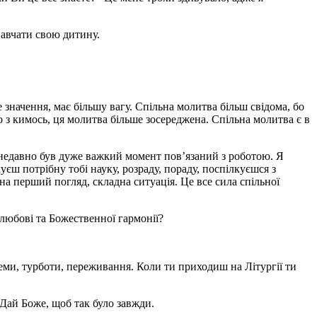
навчати свою дитину.
значення, має більшу вагу. Спільна молитва більш свідома, бо
о з кимось, ця молитва більше зосереджена. Спільна молитва є в
сь недавно був дуже важкий момент пов’язаний з роботою. Я
уєш потрібну тобі науку, розраду, пораду, поспілкуєшся з
 на перший погляд, складна ситуація. Це все сила спільної
любові та Божественної гармонії?
леми, турботи, переживання. Коли ти приходиш на Літургії ти
 Дай Боже, щоб так було завжди.