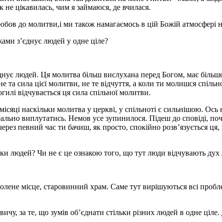
к не цікавилась, чим я займаюся, де вчилася.
юбов до молитви,і ми також намагаємось в цій Божій атмосфері 
ежами з’єднує людей у одне ціле?
днує людей. Ця молитва більш вислухана перед Богом, має більше 
е та сила цієї молитви, не те відчуття, а коли ти молишся спільн
илі відчувається ця сила спільної молитви.
а місяці наскільки молитва у церкві, у спільноті є сильнішою. О
реально виплутатись. Немов усе зупинилося. Підеш до сповіді, поч
ерез певний час ти бачиш, як просто, спокійно розв’язується ця,
ьки людей? Чи не є це ознакою того, що тут люди відчувають дух 
амолене місце, старовинний храм. Саме тут вирішуються всі проб
у, за те, що зумів об’єднати стільки різних людей в одне ціле.