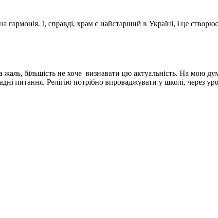
а гармонія. І, справді, храм є найстарший в Україні, і це створю
, на жаль, більшість не хоче визнавати цю актуальність. На мою д
дні питання. Релігію потрібно впроваджувати у школі, через уроки