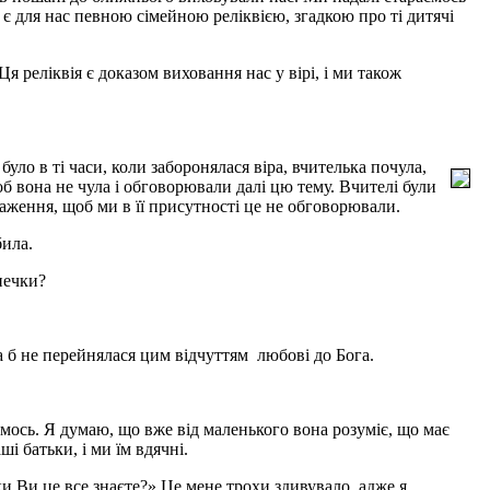
 є для нас певною сімейною реліквією, згадкою про ті дитячі
 реліквія є доказом виховання нас у вірі, і ми також
ло в ті часи, коли заборонялася віра, вчителька почула,
об вона не чула і обговорювали далі цю тему. Вчителі були
аження, щоб ми в її присутності це не обговорювали.
била.
нечки?
 б не перейнялася цим відчуттям любові до Бога.
мось. Я думаю, що вже від маленького вона розуміє, що має
і батьки, і ми їм вдячні.
ки Ви це все знаєте?» Це мене трохи здивувало, адже я