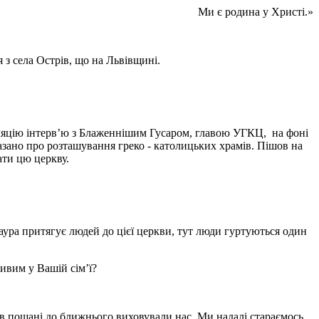
Ми є родина у Христі.»
з села Острів, що на Львівщині.
нсляцію інтерв’ю з Блаженнішим Гусаром, главою УГКЦ, на фоні
азано про розташування греко - католицьких храмів. Пішов на
ати цю церкву.
аура притягує людей до цієї церкви, тут люди гуртуються один
ивим у Вашій сім’ї?
 в пошані до ближнього виховували нас. Ми надалі стараємось