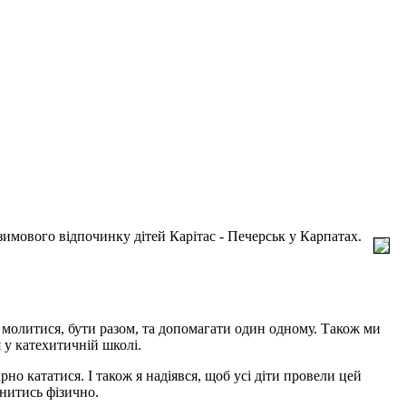
имового відпочинку дітей Карітас - Печерськ у Карпатах.
 молитися, бути разом, та допомагати один одному. Також ми
 у катехитичній школі.
о кататися. І також я надіявся, щоб усі діти провели цей
нитись фізично.