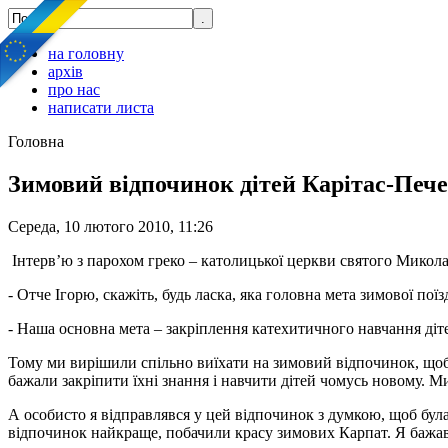
на головну
архів
про нас
написати листа
Головна
Зимовий відпочинок дітей Карітас-Пече
Середа, 10 лютого 2010, 11:26
Інтерв’ю з парохом греко – католицької церкви святого Микол
- Отче Ігорю, скажіть, будь ласка, яка головна мета зимової п
- Наша основна мета – закріплення катехитичного навчання діте
Тому ми вирішили спільно виїхати на зимовий відпочинок, щоб 
бажали закріпити їхні знання і навчити дітей чомусь новому. М
А особисто я відправлявся у цей відпочинок з думкою, щоб була
відпочинок найкраще, побачили красу зимових Карпат. Я бажав,