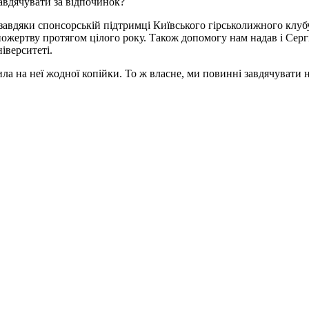
завдячувати за відпочинок?
авдяки спонсорській підтримці Київського гірськолижного клубу
ожертву протягом цілого року. Також допомогу нам надав і Сер
іверситеті.
ила на неї жодної копійки. То ж власне, ми повинні завдячувати 