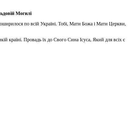
льдовій Могилі
поширилося по всій Україні. Тобі, Мати Божа і Мати Церкви,
ій країні. Провадь їх до Свого Сина Ісуса, Який для всіх є