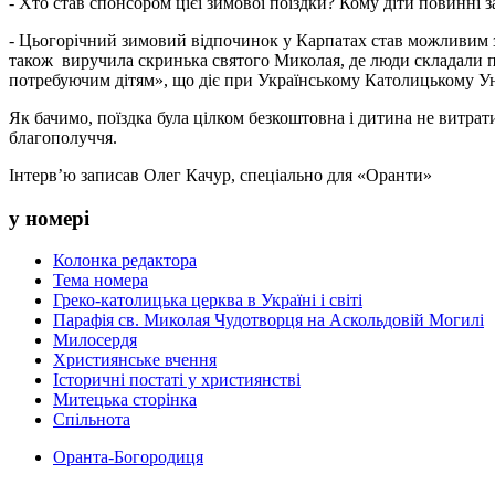
- Хто став спонсором цієї зимової поїздки? Кому діти повинні 
- Цьогорічний зимовий відпочинок у Карпатах став можливим з
також виручила скринька святого Миколая, де люди складали п
потребуючим дітям», що діє при Українському Католицькому Ун
Як бачимо, поїздка була цілком безкоштовна і дитина не витрат
благополуччя.
Інтерв’ю записав Олег Качур, спеціально для «Оранти»
у номері
Колонка редактора
Тема номера
Греко-католицька церква в Україні і світі
Парафія св. Миколая Чудотворця на Аскольдовій Могилі
Милосердя
Християнське вчення
Історичні постаті у християнстві
Митецька сторінка
Спільнота
Оранта-Богородиця