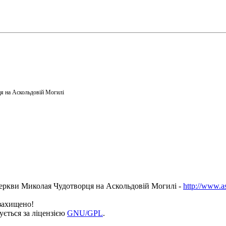
я на Аскольдовій Могилі
еркви Миколая Чудотворця на Аскольдовій Могилі -
http://www.a
 захищено!
ується за ліцензією
GNU/GPL
.