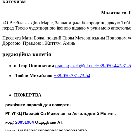
катехизм
Молитва св.
П
«О Всеблагая Діво Маріє, Зарваницька Богородице, дякую Тобі з
перед Твоєю чудотворною іконою віддаю у руки мою апостольс
Пресвята Мати Божа, покрий Твоїм Материнським Покровом усіх х
Дорогою, Правдою і Життям. Амінь».
редакційна колегія
о. Ігор Онишкевич
oranta-gazeta@ukr.net
+38-050-447-31-
Любов Михайлюк
+38-050-331-73-54
ПОЖЕРТВА
реквізити парафії для пожертв:
РГ УГКЦ Парафії Св Миколая на Аскольдовій Могилі,
код:
20051904
Ощадбанк АТ,