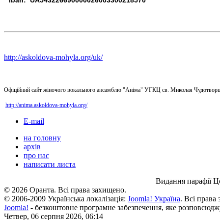
iban: UA543226690000026003300218570
http://askoldova-mohyla.org/uk/
Офіційний сайт жіночого вокального ансамблю "Аніма" УГКЦ св. Миколая Чудотворц
http://anima.askoldova-mohyla.org/
E-mail
на головну
архів
про нас
написати листа
Видання парафії Ц
© 2026 Оранта. Всі права захищено.
© 2006-2009 Українська локалізація:
Joomla! Україна
. Всі права
Joomla!
- безкоштовне програмне забезпечення, яке розповсюдж
Четвер, 06 серпня 2026, 06:14