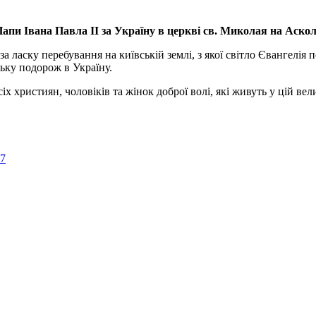
апи Івана Павла ІІ за Україну
в церкві св. Миколая на Аско
а ласку перебування на київській землі, з якої світло Євангелія 
ьку подорож в Україну.
ристиян, чоловіків та жінок доброї волі, які живуть у цій велик
57