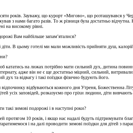
и років. Зауважу, що курорт «Мигово», що розташувався у Черні
жував з нами багато разів. То ж різниця була достатньо відчутна
ні на високому рівні.
одорожі Вам найбільше запам’яталися?
сі діти. В цьому готелі ми мали можливість прийняти душ, калорі
ини?
щоб кататись на лижах потрібно мати сильний дух, дитина повинн
тернату, адже він не є ще достатньо міцний, сильний, витривалий
ий дух та відвагу і такі поїздки фізично будують його.
 відпочинку відбуваються кожного дня Утреня, Божественна Літур
тей усіх заповідей, розказуємо про гріхи людини, діти вивчають с
ти такі зимові подорожі і в наступні роки?
тей протягом 10 років, і якщо нас надалі будуть підтримувати бла
таратимемося і на далі проводити зимові поїздки для дітей з пара