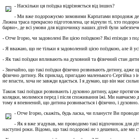
- Наскільки ця поїздка відрізняється від інших?
- Ми вже подорожуємо зимовими Карпатами впродовж десят
Лижна траса прекрасно підготовлена, це відчули ті, хто подоро
барви», де всі умови для відпочинку наших дітей були забезпече
- Отче Ігорю, чи задоволені Ви цією поїздкою? Які епізоди з п
- Я вважаю, що не тільки я задоволений цією поїздкою, але й у
- Як такі поїздки впливають на духовний та фізичний стан дит
- Звичайно, що такі поїздки фізично розвивають дитину, адже 
фізично дитину. Як приклад, пригадаю маленького Сергійка з ін
не впасти, хоча не завжди вдається. І я думаю, що він має сильн
Також такі поїздки розвивають і духовно дитину, адже протягом
колядки, молимося перед і після споживання їжі. Ми навчаємо ді
тому я впевнений, що дитина розвивається і фізично, і духовно.
- Отче Ігорю, скажіть, будь ласка, чи плануєте Ви проводи
- Як я вже згадував, ми проводимо такі відпочинок для ді
наступні роки. Відомо, що такі подорожі не з дешевих, але ми с