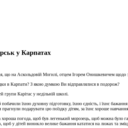
рськ у Карпатах
ая, що на Аскольдовій Могилі, отцем Ігорем Онишкевичем щодо з
оїздки в Карпати? З якою думкою Ви відправлялися в подорож?
й групи Карітас у недільній школі.
побачили їхню духовну підготовку, їхню єдність, і їхнє бажання
и прагнули подарувати цю поїздку дітям, за їхнє хороше навчання
 хороша погода, щоб був легенький морозець, щоб можна було гарн
 щоб у дітей виникло велике бажання кататися на лижах та зміц