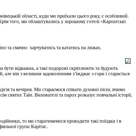
вецькій області, куди ми приїхали цього року, є особливий.
. Крім того, ми облаштувались у хорошому готелі «Карпатські
йно та смачно харчуватись та кататись на лижах.
а бути відважна, а такі подорожі скріплюють та будують
, але він з великим задоволенням з’їжджає з гори і старається
гія та вечірня. Ми стараємося співати духовні пісні, вчимо
ім святих Таїн. Вихователі та парох розказує повчальні історії,
годійники, то ми старатимемося проводити такі поїздки і в
фіяльної групи Карітас.