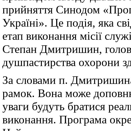
прийняття Синодом «Прог
Україні». Це подія, яка с
етап виконання місії служ
Степан Дмитришин, голов
душпастирства охорони зд
За словами п. Дмитришина
рамок. Вона може доповню
уваги будуть братися реал
виконання. Програма окре