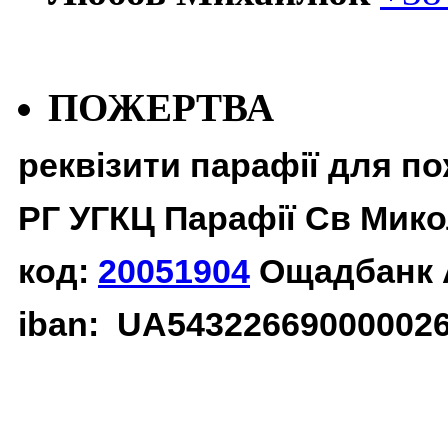
ПОЖЕРТВА
реквізити парафії для п
РГ УГКЦ Парафії Св Мико
код:
20051904
Ощадбанк 
iban: UA54322669000002