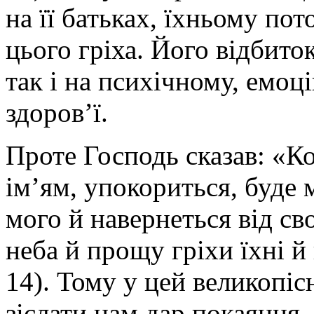
на її батьках, їхньому пот
цього гріха. Його відбито
так і на психічному, емоц
здоров’ї.
Проте Господь сказав: «Ко
ім’ям, упокориться, буде
мого й навернеться від сво
неба й прощу гріхи їхні й
14). Тому у цей великопіс
зіслати нам дар покаяння