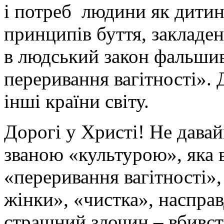
і потреб людини як дитин
принципів буття, закладен
в людський закон фальшив
переривання вагітності». 
інші країни світу.
Дорогі у Христі! Не дава
званою «культурою», яка 
«переривання вагітності»
жінки», «чистка», наспра
страшний злочин – вбивст