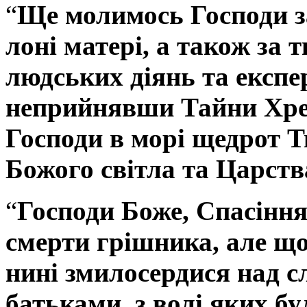
“
Ще молимось Господи за
лоні матері, а також за
людських діянь та експер
неприйнявши Тайни Хрещ
Господи в морі щедрот Тв
Божого світла та Царств
“
Господи Боже, Спасіння
смерти грішника, але що
нині змилосердися над с
батьками, з волі яких бу