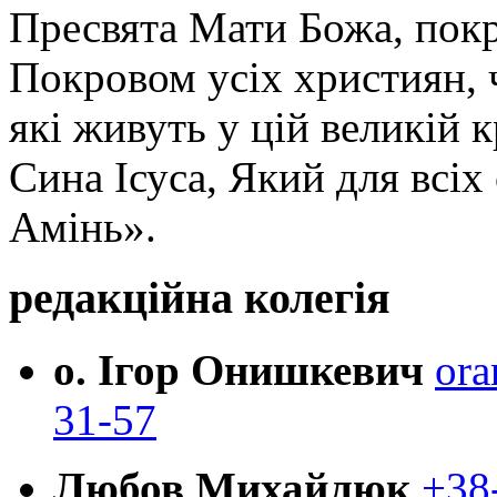
Пресвята Мати Божа, пок
Покровом усіх християн, ч
які живуть у цій великій к
Сина Ісуса, Який для всі
Амінь».
редакційна колегія
о. Ігор Онишкевич
ora
31-57
Любов Михайлюк
+38