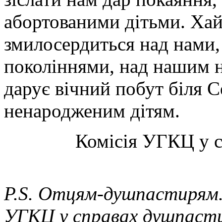
абортованими дітьми. Ха
змилосердиться над нами,
поколіннями, над нашим 
дарує вічний побут біля 
ненародженим дітям.
Комісія УГКЦ у 
P.S. Отцям-душпастирям.
УГКЦ у справах душпасти