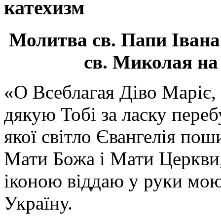
катехизм
Молитва св.
Папи Івана
св. Миколая на
«О Всеблагая Діво Маріє,
дякую Тобі за ласку перебу
якої світло Євангелія поши
Мати Божа і Мати Церкви
іконою віддаю у руки мою
Україну.