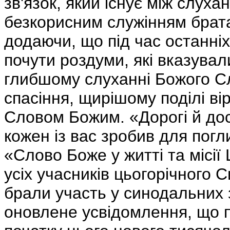
зв'язок, який існує між слух
безкорисним служінням брата
додаючи, що під час останні
почути роздуми, які вказувал
глибшому слуханні Божого Сл
спасіння, щирішому поділі ві
Словом Божим. «Дорогі й дос
кожен із вас зробив для пог
«Слово Боже у житті та місії
усіх учасників цьогорічного С
брали участь у синодальних 
оновлене усвідомлення, що п