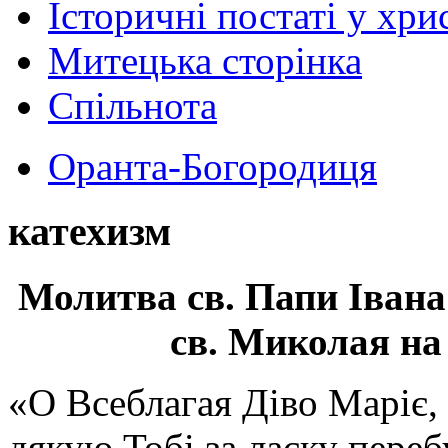
Історичні постаті у хри
Митецька сторінка
Спільнота
Оранта-Богородиця
катехизм
Молитва св.
Папи Івана
св. Миколая на
«О Всеблагая Діво Маріє,
дякую Тобі за ласку перебу