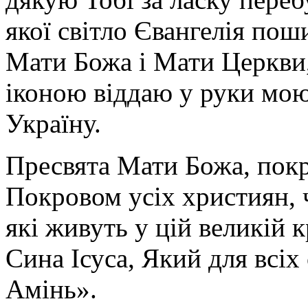
якої світло Євангелія поши
Мати Божа і Мати Церкви
іконою віддаю у руки мою
Україну.
Пресвята Мати Божа, пок
Покровом усіх християн, ч
які живуть у цій великій к
Сина Ісуса, Який для всі
Амінь».