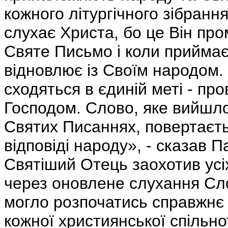
кожного літургічного зібранн
слухає Христа, бо це Він про
Святе Письмо і коли приймає
відновлює із Своїм народом.
сходяться в єдиній меті - про
Господом. Слово, яке вийшло 
Святих Писаннях, повертаєть
відповіді народу», - сказав П
Святіший Отець заохотив усі
через оновлене слухання Сло
могло розпочатись справжнє
кожної християнської спільно