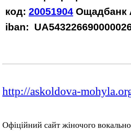
код:
20051904
Ощадбанк 
iban: UA54322669000002
http://askoldova-mohyla.or
Офіційний сайт жіночого вокальн