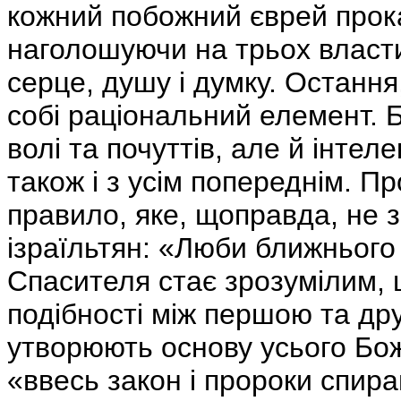
кожний побожний єврей прока
наголошуючи на трьох власти
серце, душу і думку. Остання
собі раціональний елемент. 
волі та почуттів, але й інтел
також і з усім попереднім. Пр
правило, яке, щоправда, не 
ізраїльтян: «Люби ближнього т
Спасителя стає зрозумілим, 
подібності між першою та дру
утворюють основу усього Бож
«ввесь закон і пророки спир