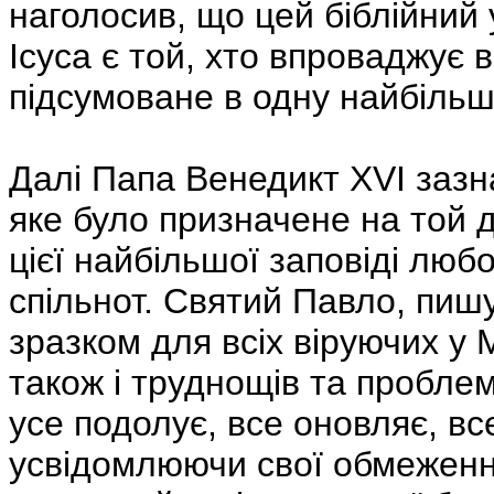
наголосив, що цей біблійний 
Ісуса є той, хто впроваджує 
підсумоване в одну найбільш
Далі Папа Венедикт ХVІ зазна
яке було призначене на той 
цієї найбільшої заповіді люб
спільнот. Святий Павло, пиш
зразком для всіх віруючих у 
також і труднощів та проблем
усе подолує, все оновляє, вс
усвідомлюючи свої обмеження