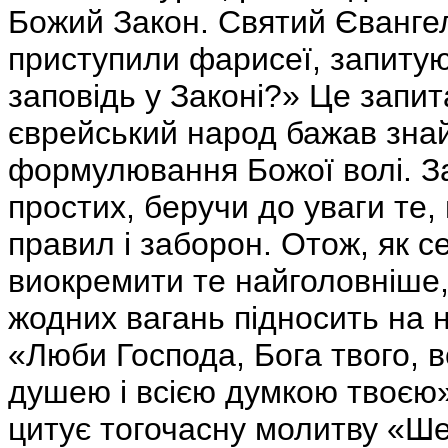
Божий Закон. Святий Євангел
приступили фарисеї, запиту
заповідь у Законі?» Це запи
єврейський народ бажав знайт
формулювання Божої волі. За
простих, беручи до уваги те,
правил і заборон. Отож, як се
виокремити те найголовніше, 
жодних вагань підносить на
«Люби Господа, Бога твого, в
душею і всією думкою твоєю»
цитує тогочасну молитву «Ше