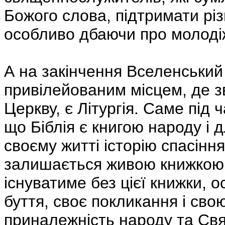
Божого слова, підтримати різн
особливо дбаючи про молоді
А на закінчення Вселенський
привілейованим місцем, де з
Церкву, є Літургія. Саме під
що Біблія є книгою народу і д
своєму житті історію спасінн
залишається живою книжкою н
існуватиме без цієї книжки, о
буття, своє покликання і сво
приналежність народу та Свя