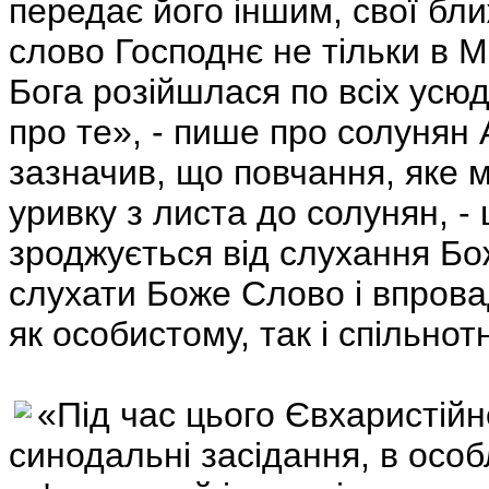
передає його іншим, свої бли
слово Господнє не тільки в М
Бога розійшлася по всіх усюд
про те», - пише про солунян
зазначив, що повчання, яке 
уривку з листа до солунян, -
зроджується від слухання Бо
слухати Боже Слово і впрова
як особистому, так і спільнот
«Під час цього Євхаристійн
синодальні засідання, в особ