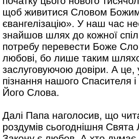
початку цього нового тисячол
щоб живитися Словом Божим,
євангелізацію». У наш час н
знайшов шлях до кожної спіл
потребу перевести Боже Слов
любові, бо лише таким шляхо
заслуговуючою довіри. А це, 
пізнання нашого Спасителя і 
Його Слова.
Далі Папа наголосив, що чит
роздумів сьогоднішня Свята 
Закону є любов. А хто думає,