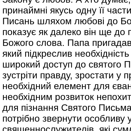
принаймні якусь одну її част
Писань шляхом любові до Бога
показує як далеко він ще до
Божого слова. Папа пригадав
який підкреслив необхідність
широкий доступ до святого 
зустріти правду, зростати у 
необхідний елемент для єванг
необхідним розвиток непохит
для пізнання Святого Письма
потрібно звернути особливу 
священнослужителів, які сум