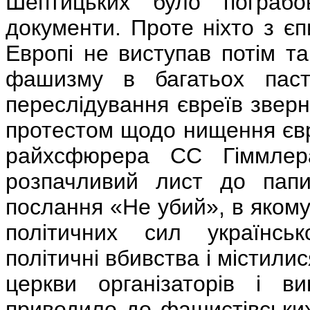
Шептицьких було пограбов
документи. Проте ніхто з єпи
Европі не виступав потім т
фашизму в багатьох паст
переслідування євреїв зверн
протестом щодо нищення євр
райхсфюрера СС Гіммлер
розпачливий лист до папи
послання «Не убий», в яком
політичних сил українськ
політичні вбивства і містили
церкви організаторів і ви
приводило до фашистівських