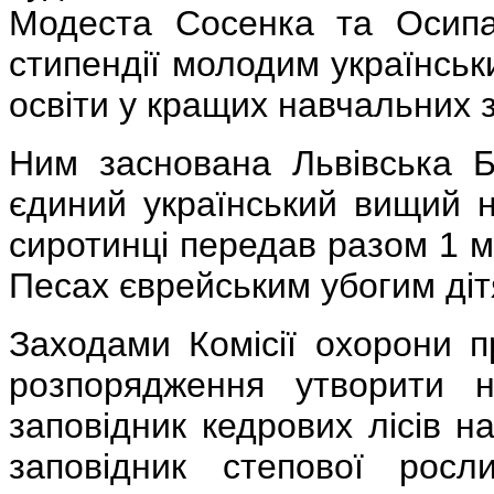
Модеста Сосенка та Осипа
стипендії молодим українсь
освіти у кращих навчальних 
Ним заснована Львівська Б
єдиний український вищий н
сиротинці передав разом 1 м
Песах єврейським убогим діт
Заходами Комісії охорони 
розпорядження утворити н
заповідник кедрових лісів н
заповідник степової росл