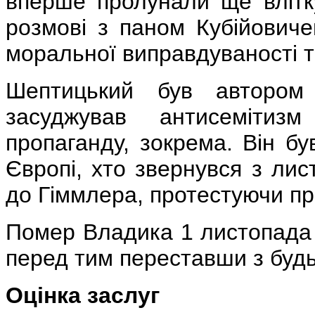
вперше пролунали ще влітку
розмові з паном Кубійовиче
моральної виправдуваності т
Шептицький був автором
засуджував антисемітизм
пропаганду, зокрема. Він б
Європі, хто звернувся з ли
до Гіммлера, протестуючи пр
Помер Владика 1 листопада 1
перед тим переставши з буд
Оцінка заслуг