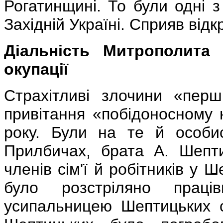
Рогатинщині. То були одні 
Західній Україні. Сприяв відк
Діальність Митрополита 
окупації
Страхітливі злочини «перш
привітання «побідоносному 
року. Були на те й особи
Прилбичах, брата А. Шепти
членів сім'ї й робітників у Ш
було розстріляно прац
усипальницею Шептицьких с