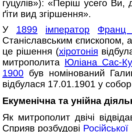
гуцулів»): «Періш усего Ви, д
ґіти вид згіршення».
У
1899
імператор
Франц
Станіславським єпископом, 
це рішення (
хіротонія
відбул
митрополита
Юліана Сас-Ку
1900
був номінований Галиц
відбулася 17.01.1901 у соборі
Екуменічна та унійна діял
Як митрополит двічі відвід
Сприяв розбудові
Російської