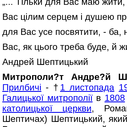
„... Тільки для Вас маю жити,
Вас цілим серцем і душею п
для Вас усе посвятити, - ба, 
Вас, як цього треба буде, й ж
Андрей Шептицький
Митрополи?т Андре?й Ш
Прилбичі
- †
1 листопада
1
Галицької митрополії
в
1808
католицької церкви
, Рома
Шептичах) Шептицький, який