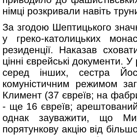
німці розкривали навіть труни
За згодою Шептицького значн
у греко-католицьких мона
резиденції. Наказав сховат
цінні єврейські документи. У
серед інших, сестра Йос
комуністичним режимом заг
Климент (37 євреїв; на фабр
- ще 16 євреїв; арештовани
однак зауважити, що Ми
порятункову акцію від більшо