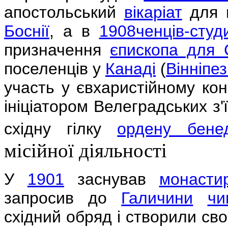
апостольський
вікаріат
для в
Боснії
, а в
1908
ченців-студ
призначення
єпископа для
поселенців у
Канаді
(
Вінніпе
участь у євхаристійному кон
ініціатором Велеградських з'ї
східну гілку
ордену бенед
місійної діяльності
У
1901
заснував
монасти
запросив до
Галичини
чи
східний обряд і створили сво