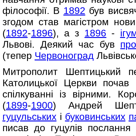
філософії. В
1892
був висвя
згодом став магістром нови
(
1892
-
1896
), а з
1896
-
ігу
Львові. Деякий час був
пр
(тепер
Червоноград
Львівсько
Митрополит Шептицький пе
Католицької Церкви почав 
спілкуванні із вірними. Ко
(
1899
-
1900
) Андрей Шепт
гуцульських
і
буковинських
п
писав до гуцулів послання 