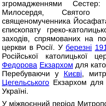
згромадженнями Сестер
Милосердя, Святого
священомученника Йосафат
єпископату греко-католиць
заходів, спрямованих на по
церкви в Росії. У
березні
19
Російської католицької 
Федорова
Екзархом
для катол
Перебуваючи у
Києві
, мит
Цегельського
Екзархом для к
Україні.
У міжвоєнний період Митроп