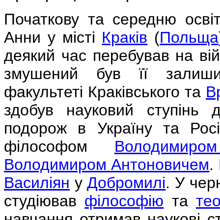
Початкову та середню освіт
Анни у місті
Краків
(
Польща
деякий час перебував на вій
змушений був її залиш
факультеті Краківського та
В
здобув науковий ступінь
подорож в Україну та Росі
філософом
Володимиро
Володимиром Антоновичем
.
Василіян
у
Добромилі
. У чер
студіював
філософію
та
тео
навчання отримав наукові ст