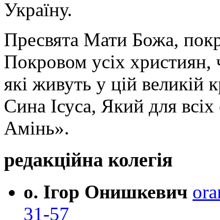
Україну.
Пресвята Мати Божа, пок
Покровом усіх християн, ч
які живуть у цій великій к
Сина Ісуса, Який для всі
Амінь».
редакційна колегія
о. Ігор Онишкевич
ora
31-57