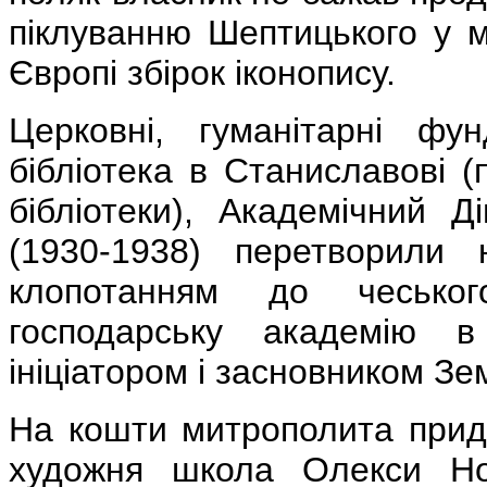
піклуванню Шептицького у м
Європі збірок іконопису.
Церковні, гуманітарні фу
бібліотека в Станиславові (
бібліотеки), Академічний Д
(1930-1938) перетворили н
клопотанням до чеськог
господарську академію 
ініціатором і засновником Зе
На кошти митрополита придб
художня школа Олекси Нов