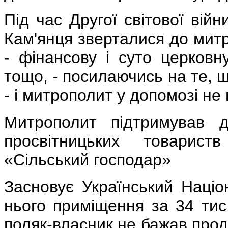
Під час Другої світової вій
Кам'янця зверталися до мит
- фінансову і суто церковну
тощо, - посилаючись на те, щ
- і митрополит у допомозі не
Митрополит підтримував ді
просвітницьких товарист
«Сільський господар»
Засновує Український Націо
нього приміщення за 34 тис
поляк-власник не бажав прод