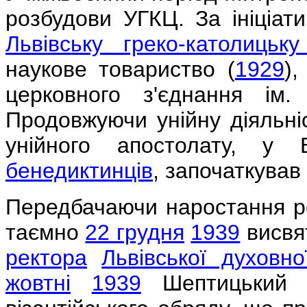
розбудови УГКЦ. За ініціат
Львівську греко-католицьк
наукове товариство (
1929
),
церковного з'єднання ім
Продовжуючи унійну діяльні
унійного апостолату, у 
бенедиктинців
, започаткував 
Передбачаючи наростання ре
таємно
22 грудня
1939
висвят
ректора
Львівської духовно
жовтні
1939
Шептицький п