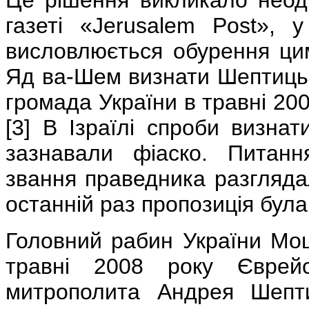
Це рішення викликало неодн
газеті «Jerusalem Post», у
висловлюється обурення цим
Яд ва-Шем визнати Шептицьк
громада України в травні 20
[3] В Ізраїлі спроби визна
зазнавали фіаско. Питан
звання праведника разгляда
останній раз пропозиція була
Головний рабин України Мо
травні 2008 року Єврей
митрополита Андрея Шепти