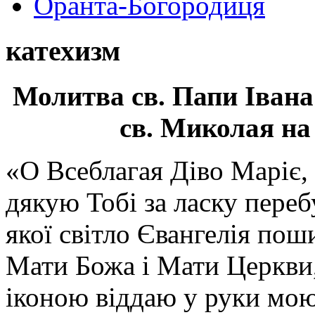
Оранта-Богородиця
катехизм
Молитва св.
Папи Івана
св. Миколая на
«О Всеблагая Діво Маріє,
дякую Тобі за ласку перебу
якої світло Євангелія поши
Мати Божа і Мати Церкви
іконою віддаю у руки мою