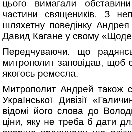
цього вимагали обставини
частини священиків. З не
шляхетну поведінку Андрея 
Давид Кагане у свому «Щоден
Передчуваючи, що радянс
митрополит заповідав, щоб с
якогось ремесла.
Митрополит Андрей також с
Української Дивізії «Галич
відомі його слова до Воло
ціни, яку не треба б дати дл