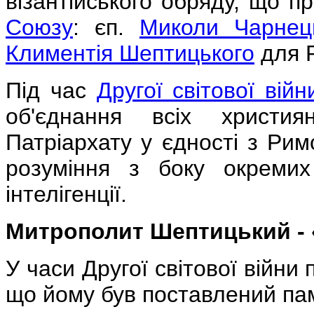
візантійського обряду, що п
Союзу
: єп.
Миколи Чарнец
Климентія Шептицького
для Р
Під час
Другої світової війн
об'єднання всіх христия
Патріархату у єдності з Ри
розуміння з боку окремих 
інтелігенції.
Митрополит Шептицький - 
У часи Другої світової війни
що йому був поставлений пам'