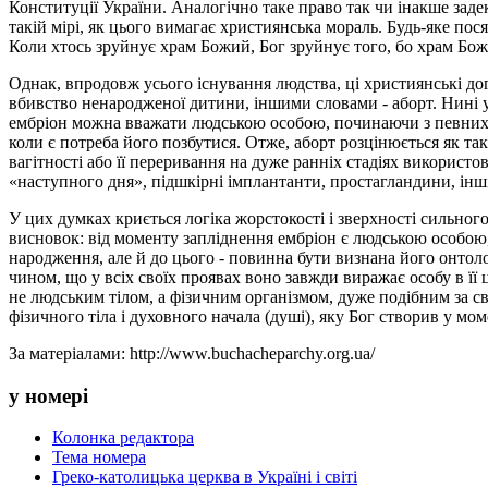
Конституції України. Аналогічно таке право так чи інакше заде
такій мірі, як цього вимагає християнська мораль. Будь-яке по
Коли хтось зруйнує храм Божий, Бог зруйнує того, бо храм Божий
Однак, впродовж усього існування людства, ці християнські дог
вбивство ненародженої дитини, іншими словами - аборт. Нині у
ембріон можна вважати людською особою, починаючи з певних, 
коли є потреба його позбутися. Отже, аборт розцінюється як та
вагітності або її переривання на дуже ранніх стадіях використ
«наступного дня», підшкірні імплантанти, простагландини, інші
У цих думках криється логіка жорстокості і зверхності сильног
висновок: від моменту запліднення ембріон є людською особою,
народження, але й до цього - повинна бути визнана його онтоло
чином, що у всіх своїх проявах воно завжди виражає особу в її ц
не людським тілом, а фізичним організмом, дуже подібним за св
фізичного тіла і духовного начала (душі), яку Бог створив у мо
За матеріалами: http://www.buchacheparchy.org.ua/
у номері
Колонка редактора
Тема номера
Греко-католицька церква в Україні і світі