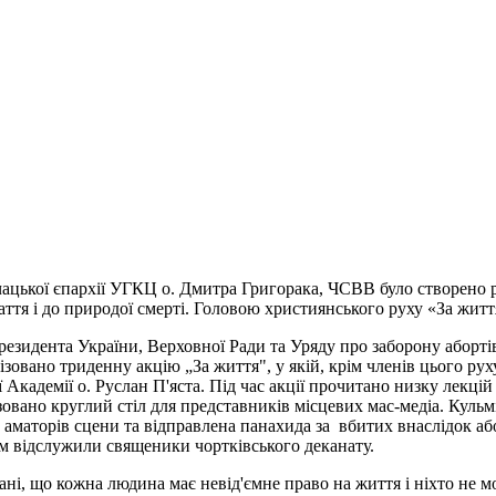
чацької єпархії УГКЦ о. Дмитра Григорака, ЧСВВ було створено 
аття і до природої смерті. Головою християнського руху «За житт
резидента України, Верховної Ради та Уряду про заборону аборті
ізовано триденну акцію „За життя", у якій, крім членів цього ру
Академії о. Руслан П'яста. Під час акції прочитано низку лекцій
нізовано круглий стіл для представників місцевих мас-медіа. Кульм
 аматорів сцени та відправлена панахида за вбитих внаслідок аб
м відслужили священики чортківського деканату.
ані, що кожна людина має невід'ємне право на життя і ніхто не м