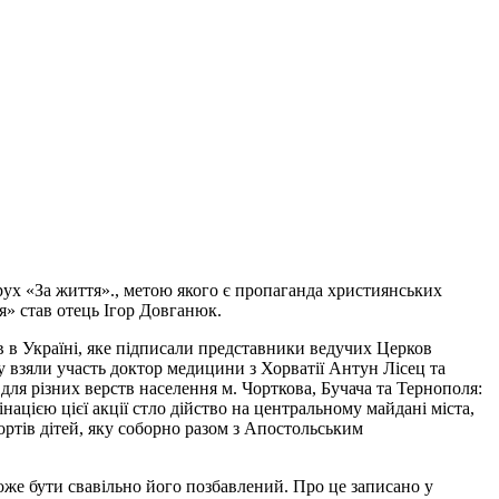
рух «За життя»., метою якого є пропаганда християнських
я» став отець Ігор Довганюк.
в в Україні, яке підписали представники ведучих Церков
ху взяли участь доктор медицини з Хорватії Антун Лісец та
 для різних верств населення м. Чорткова, Бучача та Тернополя:
інацією цієї акції стло дійство на центральному майдані міста,
ортів дітей, яку соборно разом з Апостольським
оже бути свавільно його позбавлений. Про це записано у