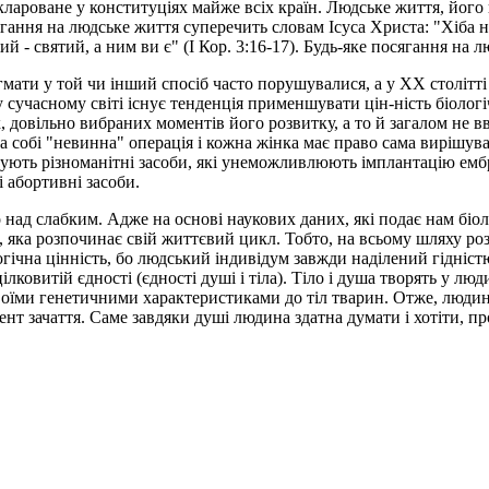
клароване у конституціях майже всіх країн. Людське життя, його
сягання на людське життя суперечить словам Ісуса Христа: "Хіба 
 - святий, а ним ви є" (І Кор. 3:16-17). Будь-яке посягання на л
мати у той чи інший спосіб часто порушувалися, а у XX столітті 
 сучасному світі існує тенденція применшувати цін-ність біолог
довільно вибраних моментів його розвитку, а то й загалом не 
ка собі "невинна" операція і кожна жінка має право сама вирішу
овують різноманітні засоби, які унеможливлюють імплантацію ембр
 абортивні засоби.
о над слабким. Адже на основі наукових даних, які подає нам біо
 яка розпочинає свій життєвий цикл. Тобто, на всьому шляху ро
гічна цінність, бо людський індивідум завжди наділений гідніст
ілковитій єдності (єдності душі і тіла). Тіло і душа творять у лю
оїми генетичними характеристиками до тіл тварин. Отже, людина 
мент зачаття. Саме завдяки душі людина здатна думати і хотіти, п