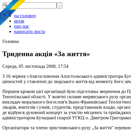
на головну
архів
про нас
написати листа
Головна
Триденна акція «За життя»
Середа, 05 листопада 2008, 17:54
З 16 червня з благословення Апостольського адміністратора Бу
цінностей у ставленні до людського життя від моменту його зач
Першим кроком цієї організації було підготовка звернення до П
Тенопільської області. У жовтні силами мирянського руху орган
викладач морального богослов'я Івано-Франківської Теологічної 
лікарів, вчителів і учнів, студентів, представників влади, орга
де відбувся духовний концерт за участю місцевих та приїжджих
адміністратором Бучацької єпархії УГКЦ о. Дмитром Григорако
Організатори та члени християнського руху „За життя" перекон