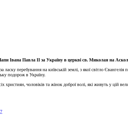
апи Івана Павла ІІ за Україну
в церкві св. Миколая на Аско
а ласку перебування на київській землі, з якої світло Євангелія 
ьку подорож в Україну.
ристиян, чоловіків та жінок доброї волі, які живуть у цій велик
57