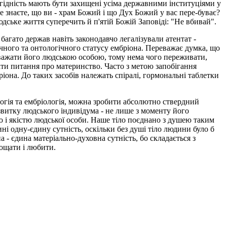
 гідність мають бути захищені усіма державними інституціями у
не знаєте, що ви - храм Божий і що Дух Божий у вас пере-буває?
юдське життя суперечить й п'ятій Божій Заповіді: "Не вбивай".
багато держав навіть законодавчо легалізували атентат -
ічного та онтологічного статусу ембріона. Переважає думка, що
вважати його людською особою, тому нема чого переживати,
вати питання про материнство. Часто з метою запобігання
іона. До таких засобів належать спіралі, гормональні таблетки
логія та ембріологія, можна зробити абсолютно ствердний
звитку людського індивідума - не лише з моменту його
ю і якістю людської особи. Наше тіло поєднано з душею таким
дині одну-єдину сутність, оскільки без душі тіло людини було б
- єдина матеріально-духовна сутність, бо складається з
рощати і любити.