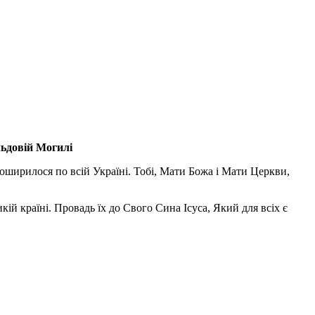
льдовій Могилі
поширилося по всій Україні. Тобі, Мати Божа і Мати Церкви,
ій країні. Провадь їх до Свого Сина Ісуса, Який для всіх є