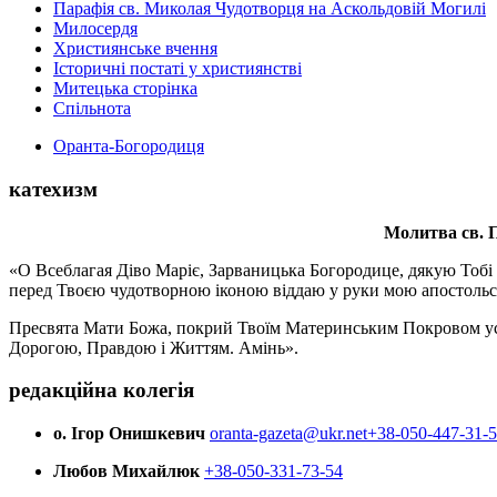
Парафія св. Миколая Чудотворця на Аскольдовій Могилі
Милосердя
Християнське вчення
Історичні постаті у християнстві
Митецька сторінка
Спільнота
Оранта-Богородиця
катехизм
Молитва св.
П
«О Всеблагая Діво Маріє, Зарваницька Богородице, дякую Тобі з
перед Твоєю чудотворною іконою віддаю у руки мою апостольс
Пресвята Мати Божа, покрий Твоїм Материнським Покровом усіх х
Дорогою, Правдою і Життям. Амінь».
редакційна колегія
о. Ігор Онишкевич
oranta-gazeta@ukr.net
+38-050-447-31-
Любов Михайлюк
+38-050-331-73-54