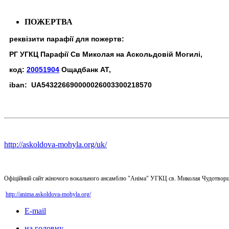
ПОЖЕРТВА
реквізити парафії для пожертв:
РГ УГКЦ Парафії Св Миколая на Аскольдовій Могилі,
код:
20051904
Ощадбанк АТ,
iban: UA543226690000026003300218570
http://askoldova-mohyla.org/uk/
Офіційний сайт жіночого вокального ансамблю "Аніма" УГКЦ св. Миколая Чудотворц
http://anima.askoldova-mohyla.org/
E-mail
на головну