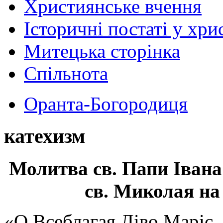
Християнське вчення
Історичні постаті у хри
Митецька сторінка
Спільнота
Оранта-Богородиця
катехизм
Молитва св.
Папи Івана
св. Миколая на
«О Всеблагая Діво Маріє,