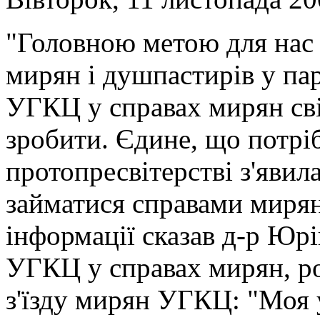
"Головною метою для нас 
мирян і душпастирів у па
УГКЦ у справах мирян св
зробити. Єдине, що потріб
протопресвітерстві з'явила
займатися справами мирян
інформації сказав д-р Юрі
УГКЦ у справах мирян, ро
з'їзду мирян УГКЦ: "Моя у