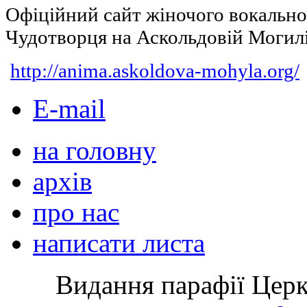
Офіційний сайт жіночого вокальн
Чудотворця на Аскольдовій Могил
http://anima.askoldova-mohyla.org/
E-mail
на головну
архів
про нас
написати листа
Видання парафії Цер