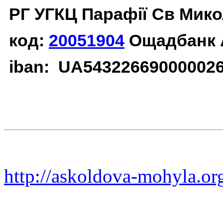
РГ УГКЦ Парафії Св Мико
код:
20051904
Ощадбанк 
iban: UA54322669000002
http://askoldova-mohyla.or