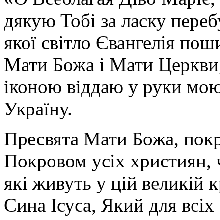
дякую Тобі за ласку перебу
якої світло Євангелія поши
Мати Божа і Мати Церкви
іконою віддаю у руки мою
Україну.
Пресвята Мати Божа, пок
Покровом усіх християн, ч
які живуть у цій великій к
Сина Ісуса, Який для всі