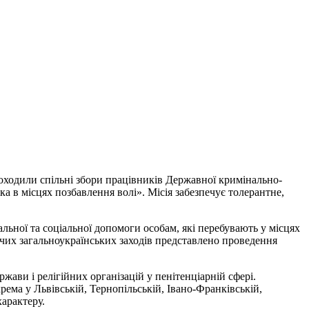
оходили спільні збори працівників Державної кримінально-
а в місцях позбавлення волі». Місія забезпечує толерантне,
льної та соціальної допомоги особам, які перебувають у місцях
жчих загальноукраїнських заходів представлено проведення
ави і релігійних організацій у пенітенціарній сфері.
ема у Львівській, Тернопільській, Івано-Франківській,
характеру.