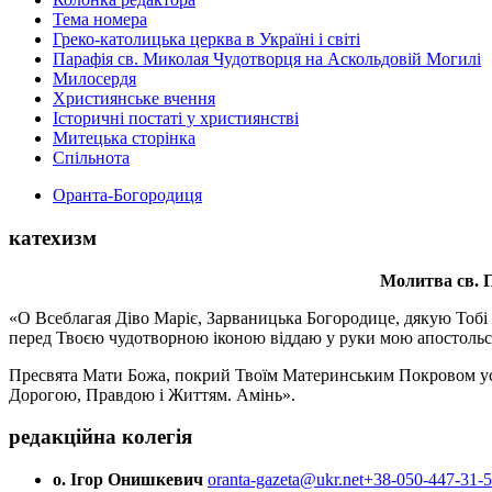
Тема номера
Греко-католицька церква в Україні і світі
Парафія св. Миколая Чудотворця на Аскольдовій Могилі
Милосердя
Християнське вчення
Історичні постаті у християнстві
Митецька сторінка
Спільнота
Оранта-Богородиця
катехизм
Молитва св.
П
«О Всеблагая Діво Маріє, Зарваницька Богородице, дякую Тобі з
перед Твоєю чудотворною іконою віддаю у руки мою апостольс
Пресвята Мати Божа, покрий Твоїм Материнським Покровом усіх х
Дорогою, Правдою і Життям. Амінь».
редакційна колегія
о. Ігор Онишкевич
oranta-gazeta@ukr.net
+38-050-447-31-