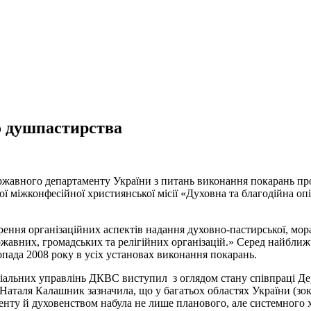
о душпастирства
ржавного департаменту України з питань виконання покарань пр
 міжконфесійної християнської місії «Духовна та благодійна опік
рення організаційних аспектів надання духовно-пастирської, мора
ержавних, громадських та релігійних організацій.» Серед найбли
пада 2008 року в усіх установах виконання покарань.
іальних управлінь ДКВС виступил з оглядом стану співпраці Держ
аталя Калашник зазначила, що у багатьох областях України (зокр
менту й духовенством набула не лише планового, але системного 