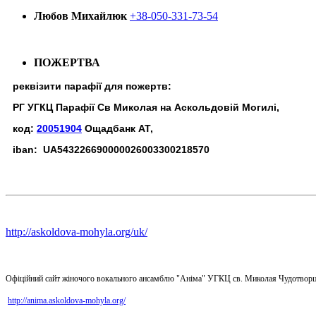
Любов Михайлюк
+38-050-331-73-54
ПОЖЕРТВА
реквізити парафії для пожертв:
РГ УГКЦ Парафії Св Миколая на Аскольдовій Могилі,
код:
20051904
Ощадбанк АТ,
iban: UA543226690000026003300218570
http://askoldova-mohyla.org/uk/
Офіційний сайт жіночого вокального ансамблю "Аніма" УГКЦ св. Миколая Чудотворц
http://anima.askoldova-mohyla.org/