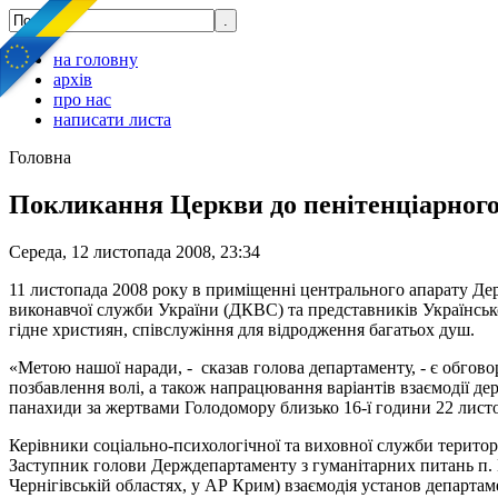
на головну
архів
про нас
написати листа
Головна
Покликання Церкви до пенітенціарног
Середа, 12 листопада 2008, 23:34
11 листопада 2008 року в приміщенні центрального апарату Де
виконавчої служби України (ДКВС) та представників Української
гідне християн, співслужіння для відродження багатьох душ.
«Метою нашої наради, - сказав голова департаменту, - є обгово
позбавлення волі, а також напрацювання варіантів взаємодії д
панахиди за жертвами Голодомору близько 16-ї години 22 листо
Керівники соціально-психологічної та виховної служби територ
Заступник голови Держдепартаменту з гуманітарних питань п. Н
Чернігівській областях, у АР Крим) взаємодія установ департа