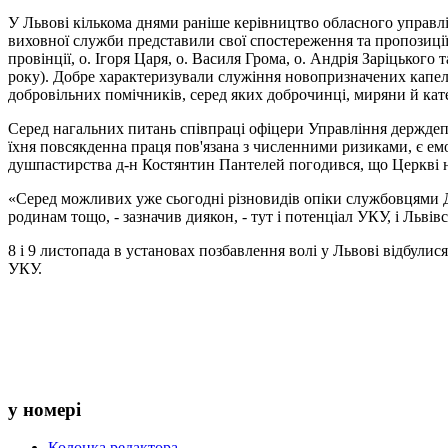
У Львові кількома днями раніше керівництво обласного управл
виховної служби представили свої спостереження та пропозиці
провінції, о. Ігоря Царя, о. Василя Грома, о. Андрія Заріцьког
року). Добре характеризували служіння новопризначених капе
добровільних помічників, серед яких доброчинці, миряни й кат
Серед нагальних питань співпраці офіцери Управління держдепа
їхня повсякденна праця пов'язана з численними ризиками, є е
душпастирства д-н Костянтин Пантелей погодився, що Церкві не
«Серед можливих уже сьогодні різновидів опіки службовцями ДК
родинам тощо, - зазначив диякон, - тут і потенціал УКУ, і Львівс
8 і 9 листопада в установах позбавлення волі у Львові відбулис
УКУ.
у номері
Колонка редактора