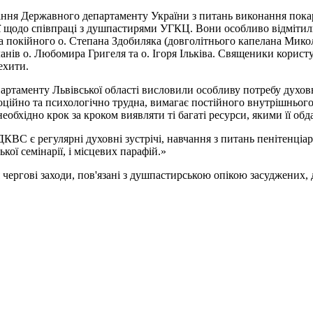
іння Державного департаменту України з питань виконання покар
ї щодо співпраці з душпастирями УГКЦ. Вони особливо відмітил
о та покійного о. Степана Здобиляка (довголітнього капелана Мико
ланів о. Любомира Григеля та о. Ігоря Ільківа. Священики кор
ехити.
ртаменту Львівської області висловили особливу потребу духовн
моційно та психологічно трудна, вимагає постійного внутрішньог
обхідно крок за кроком виявляти ті багаті ресурси, якими її обд
ВС є регулярні духовні зустрічі, навчання з питань пенітенціар
ької семінарії, і місцевих парафій.»
я чергові заходи, пов'язані з душпастирською опікою засуджених,