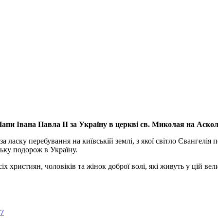
апи Івана Павла ІІ за Україну
в церкві св. Миколая на Аско
а ласку перебування на київській землі, з якої світло Євангелія 
ьку подорож в Україну.
ристиян, чоловіків та жінок доброї волі, які живуть у цій велик
57