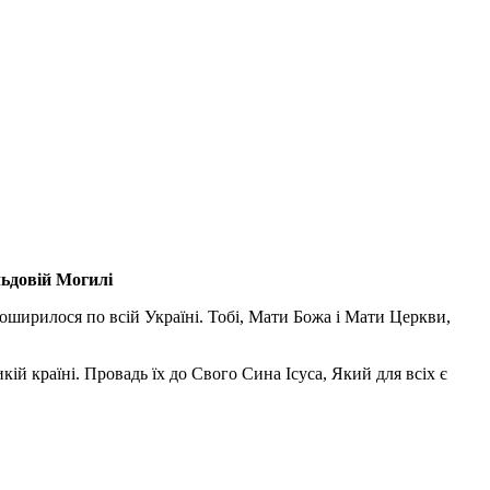
льдовій Могилі
поширилося по всій Україні. Тобі, Мати Божа і Мати Церкви,
ій країні. Провадь їх до Свого Сина Ісуса, Який для всіх є