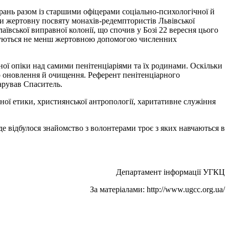
ань разом із старшими офіцерами соціально-психологічної й
и жертовну посвяту монахів-редемптористів Львівської
лаївської виправної колонії, що спочив у Бозі 22 вересня цього
истуються не менш жертовною допомогою численних
ої опіки над самими пенітенціаріями та їх родинами. Оскільки
о оновлення й очищення. Референт пенітенціарного
арував Спаситель.
ної етики, християнської антропології, харитативне служіння
 де відбулося знайомство з волонтерами троє з яких навчаються в
Департамент інформації УГКЦ
За матеріалами: http://www.ugcc.org.ua/