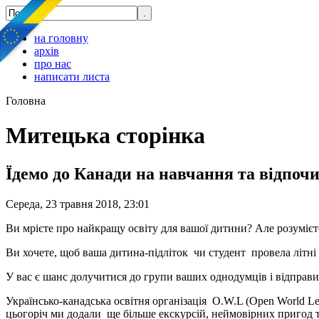
на головну
архів
про нас
написати листа
Головна
Митецька сторінка
Їдемо до Канади на навчання та відпочи
Середа, 23 травня 2018, 23:01
Ви мрієте про найкращу освіту для вашої дитини? Але розумієте
Ви хочете, щоб ваша дитина-підліток чи студент провела літні
У вас є шанс долучитися до групи ваших однодумців і відправи
Українсько-канадська освітня організація O.W.L (Open World Lea
цьогоріч ми додали ще більше екскурсій, неймовірних пригод 