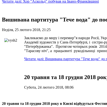
Читати далі: Хор "Аскольд" побував на Івано-Франківщині
Вишивана партитура "Тече вода" до пое
Неділя, 25 лютого 2018, 21:25
Закликаємо до миру і перемир"я народи Росії, Укра
Академії художеств у Санк-Петербурзі, і сестри-р
"Петербуржанка". Протягом чотирьох років 2014-
"Тарасову ніч", а працьовиті рукодільниці прино
Читати далі: Вишивана партитура "Тече вода" до п
20 травня та 18 грудня 2018 ро
Субота, 24 лютого 2018, 08:06
20 травня та 18 грудня 2018 року в Києві відбудуться Фестив