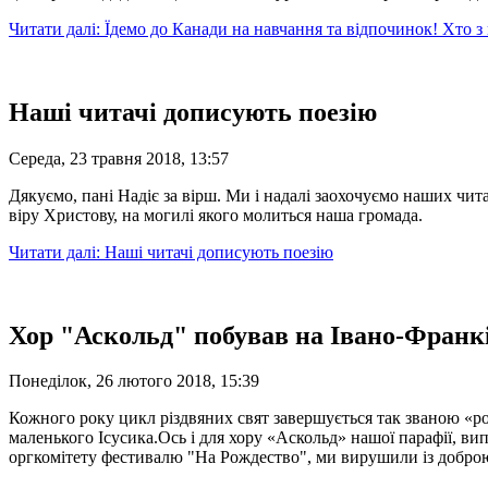
Читати далі: Їдемо до Канади на навчання та відпочинок! Хто з 
Наші читачі дописують поезію
Середа, 23 травня 2018, 13:57
Дякуємо, пані Надіє за вірш. Ми і надалі заохочуємо наших чит
віру Христову, на могилі якого молиться наша громада.
Читати далі: Наші читачі дописують поезію
Хор "Аскольд" побував на Івано-Франк
Понеділок, 26 лютого 2018, 15:39
Кожного року цикл різдвяних свят завершується так званою «ро
маленького Ісусика.Ось і для хору «Аскольд» нашої парафії, в
оргкомітету фестивалю "На Рождество", ми вирушили із добро