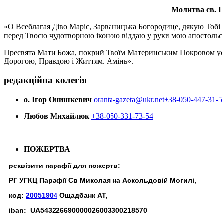
Молитва св.
П
«О Всеблагая Діво Маріє, Зарваницька Богородице, дякую Тобі з
перед Твоєю чудотворною іконою віддаю у руки мою апостольс
Пресвята Мати Божа, покрий Твоїм Материнським Покровом усіх х
Дорогою, Правдою і Життям. Амінь».
редакційна колегія
о. Ігор Онишкевич
oranta-gazeta@ukr.net
+38-050-447-31-
Любов Михайлюк
+38-050-331-73-54
ПОЖЕРТВА
реквізити парафії для пожертв:
РГ УГКЦ Парафії Св Миколая на Аскольдовій Могилі,
код:
20051904
Ощадбанк АТ,
iban: UA543226690000026003300218570