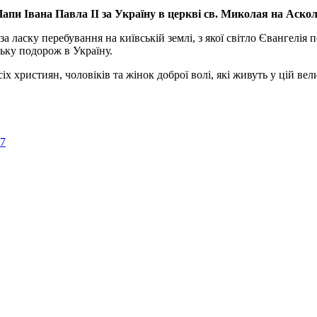
апи Івана Павла ІІ за Україну
в церкві св. Миколая на Аско
а ласку перебування на київській землі, з якої світло Євангелія 
ьку подорож в Україну.
ристиян, чоловіків та жінок доброї волі, які живуть у цій велик
57