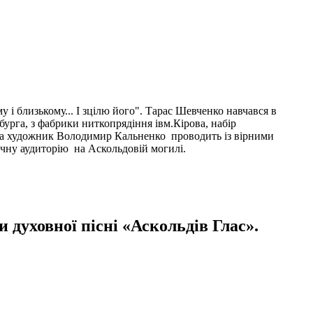
у і близькому... І зцілю його". Тарас Шевченко навчався в
бурга, з фабрики ниткопрядіння івм.Кірова, набір
нка художник Володимир Кальненко проводить із вірними
ичну аудиторію на Аскольдовій могилі.
и духовної пісні «Аскольдів Глас».