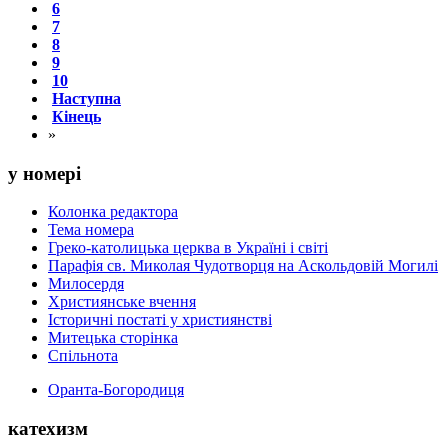
6
7
8
9
10
Наступна
Кінець
»
у номері
Колонка редактора
Тема номера
Греко-католицька церква в Україні і світі
Парафія св. Миколая Чудотворця на Аскольдовій Могилі
Милосердя
Християнське вчення
Історичні постаті у християнстві
Митецька сторінка
Спільнота
Оранта-Богородиця
катехизм