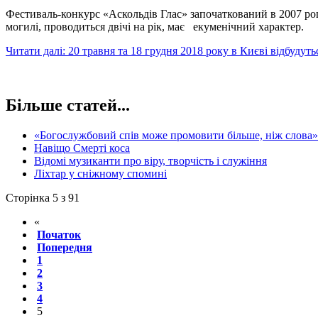
Фестиваль-конкурс «Аскольдів Глас» започаткований в 2007 ро
могилі, проводиться двічі на рік, має екуменічний характер.
Читати далі: 20 травня та 18 грудня 2018 року в Києві відбудут
Більше статей...
«Богослужбовий спів може промовити більше, ніж слова»
Навіщо Смерті коса
Відомі музиканти про віру, творчість і служіння
Ліхтар у сніжному спомині
Сторінка 5 з 91
«
Початок
Попередня
1
2
3
4
5