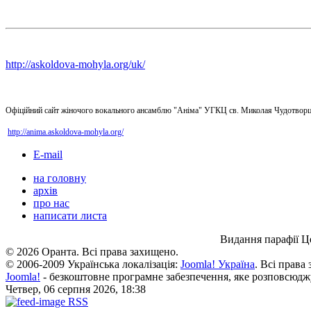
http://askoldova-mohyla.org/uk/
Офіційний сайт жіночого вокального ансамблю "Аніма" УГКЦ св. Миколая Чудотворц
http://anima.askoldova-mohyla.org/
E-mail
на головну
архів
про нас
написати листа
Видання парафії Ц
© 2026 Оранта. Всі права захищено.
© 2006-2009 Українська локалізація:
Joomla! Україна
. Всі права
Joomla!
- безкоштовне програмне забезпечення, яке розповсюдж
Четвер, 06 серпня 2026, 18:38
RSS