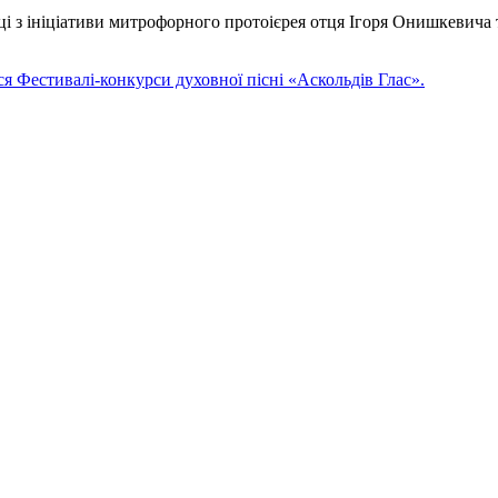
ці з ініціативи митрофорного протоієрея отця Ігоря Онишкевич
ься Фестивалі-конкурси духовної пісні «Аскольдів Глас».