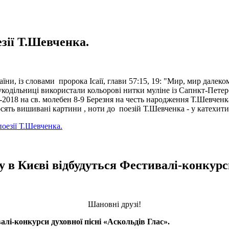
зії Т.Шевченка.
їни, із словами пророка Ісаії, глави 57:15, 19: "Мир, мир далеком
укодільниці використали кольорові нитки муліне із Сапнкт-Петер
2018 на св. молебен 8-9 Березня на честь народження Т.Шевче
сять вишивані картини , ноти до поезій Т.Шевченка - у катехит
оезії Т.Шевченка.
ку в Києві відбудуться Фестивалі-конкурс
Шановні друзі!
алі-конкурси духовної пісні «Аскольдів Глас».