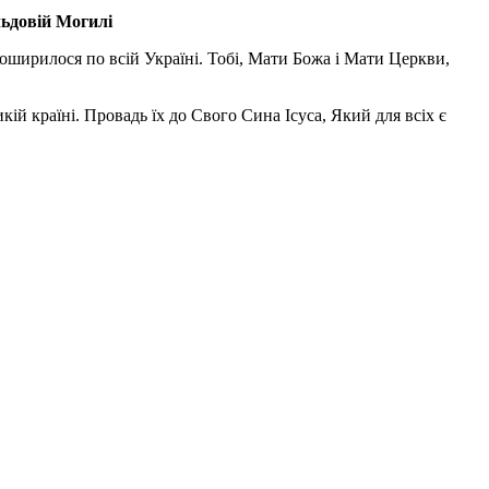
льдовій Могилі
поширилося по всій Україні. Тобі, Мати Божа і Мати Церкви,
ій країні. Провадь їх до Свого Сина Ісуса, Який для всіх є