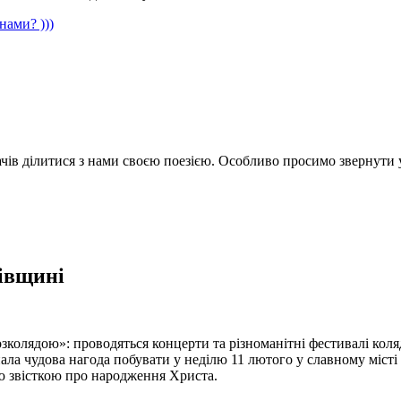
нами? )))
ачів ділитися з нами своєю поезією. Особливо просимо звернути 
івщині
зколядою»: проводяться концерти та різноманітні фестивалі кол
ипала чудова нагода побувати у неділю 11 лютого у славному міс
ю звісткою про народження Христа.