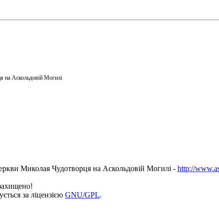
я на Аскольдовій Могилі
еркви Миколая Чудотворця на Аскольдовій Могилі -
http://www.a
 захищено!
ується за ліцензією
GNU/GPL
.