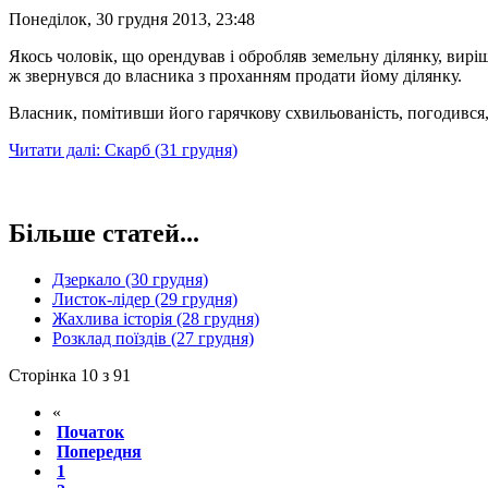
Понеділок, 30 грудня 2013, 23:48
Якось чоловік, що орендував і обробляв зе­мельну ділянку, виріш
ж звернувся до власника з прохан­ням продати йому ділянку.
Власник, помітивши його гарячкову схви­льованість, погодився,
Читати далі: Скарб (31 грудня)
Більше статей...
Дзеркало (30 грудня)
Листок-лідер (29 грудня)
Жахлива історія (28 грудня)
Розклад поїздів (27 грудня)
Сторінка 10 з 91
«
Початок
Попередня
1