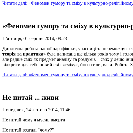
Читати далі: «Феномен гумору та сміху в культурно-релігійному 
«Феномен гумору та сміху в культурно-р
П'ятниця, 01 серпня 2014, 09:23
Дипломна робота нашої парафіянки, учасниці та переможця ф
теорія та практика»
була написана ще кілька років тому і
голо
але радше сміх як предмет аналізу та роздумів – сміх у дещо ін
відкрити для себе новий світ «сміху», його сили, ваги. Робота
Читати далі: «Феномен гумору та сміху в культурно-релігійному
Не питай ... живи
Понеділок, 24 лютого 2014, 11:46
Не питай чому я мусив вмерти
Не питай взагалі "чому?"