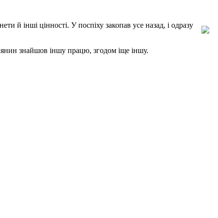
ти й інші цінності. У поспіху закопав усе на­зад, і одразу
елянин знайшов іншу працю, згодом іще іншу.