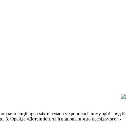
но концепції про сміх та гумор у хронологічному зрізі – від Е.
, З. Фрейда «Дотепність та її відношення до несвідомого» -