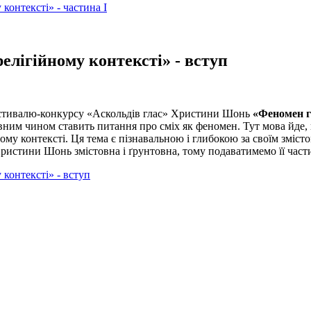
контексті» - частина І
елігійному контексті» - вступ
естивалю-конкурсу «Аскольдів глас» Христини Шонь
«Феномен гу
вним чином ставить питання про сміх як феномен. Тут мова йде, 
шому контексті. Ця тема є пізнавальною і глибокою за своїм змісто
 Христини Шонь змістовна і ґрунтовна, тому подаватимемо її час
 контексті» - вступ