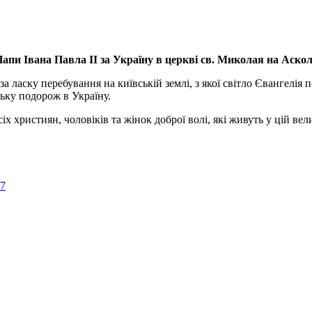
апи Івана Павла ІІ за Україну
в церкві св. Миколая на Аско
а ласку перебування на київській землі, з якої світло Євангелія 
ьку подорож в Україну.
ристиян, чоловіків та жінок доброї волі, які живуть у цій велик
57