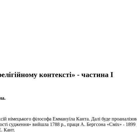
елігійному контексті» - частина І
на.
сій німецького філософа Еммануїла Канта. Далі буде проаналізова
ті судження» вийшла 1788 р., праця А. Бергсона «Сміх» - 1899 р.
Е. Кант.