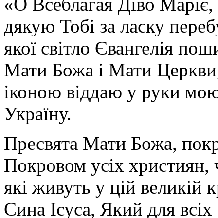
«О Всеблагая Діво Маріє,
дякую Тобі за ласку перебу
якої світло Євангелія поши
Мати Божа і Мати Церкви
іконою віддаю у руки мою
Україну.
Пресвята Мати Божа, пок
Покровом усіх християн, ч
які живуть у цій великій к
Сина Ісуса, Який для всі