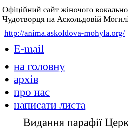
Офіційний сайт жіночого вокальн
Чудотворця на Аскольдовій Могил
http://anima.askoldova-mohyla.org/
E-mail
на головну
архів
про нас
написати листа
Видання парафії Цер