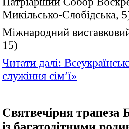
Патріарший Собор Воскре
Микільсько-Слобідська, 5
Міжнародний виставковий
15)
Читати далі: Всеукраїнсь
служіння сім’ї»
Святвечірня трапеза 
із багатодітними род