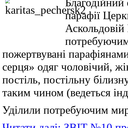
Благодійний
парафії Цер
Аскольдовій
потребуючим
пожертвувані парафіянами
серця» одяг чоловічий, жі
постіль, постільну білизн
таким чином (ведеться інд
Уділили потребуючим миря
Читати далі: ЗВІТ №10 пр