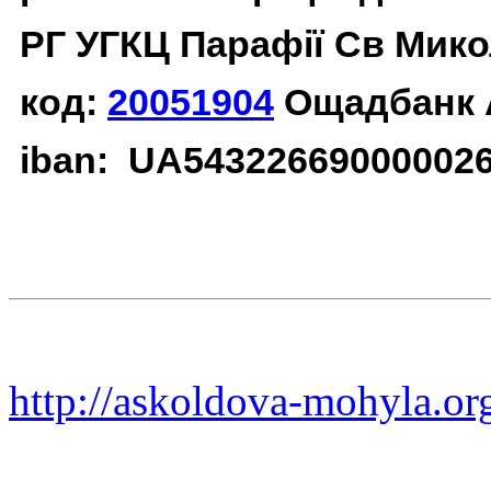
РГ УГКЦ Парафії Св Мико
код:
20051904
Ощадбанк 
iban: UA54322669000002
http://askoldova-mohyla.or