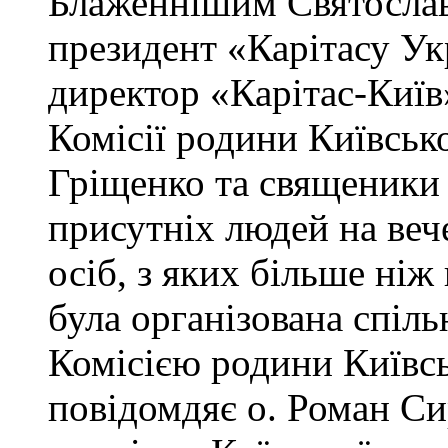
Блаженнішим Святославо
президент «Карітасу Ук
директор «Карітас-Київ
Комісії родини Київсько
Гріщенко та священики 
присутніх людей на веч
осіб, з яких більше ніж
була організована спіл
Комісією родини Київсь
повідомдяє о. Роман Си