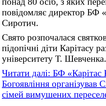
понад 80 осіб, з яких пере
повідомляє директор БФ «
Сиротич.
Свято розпочалася святко
підопічні діти Карітасу р
університету Т. Шевченка
Читати далі: БФ «Карітас 
Богоявління організував 
сімей вимушених пересел