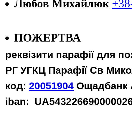
Любов Михайлюк
+38
ПОЖЕРТВА
реквізити парафії для п
РГ УГКЦ Парафії Св Мико
код:
20051904
Ощадбанк 
iban: UA54322669000002