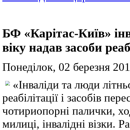
БФ «Карітас-Київ» ін
віку надав засоби реаб
Понеділок, 02 березня 201
«Інваліди та люди літнь
реабілітації і засобів пер
чотириопорні палички, ход
милиці, інвалідні візки. Р