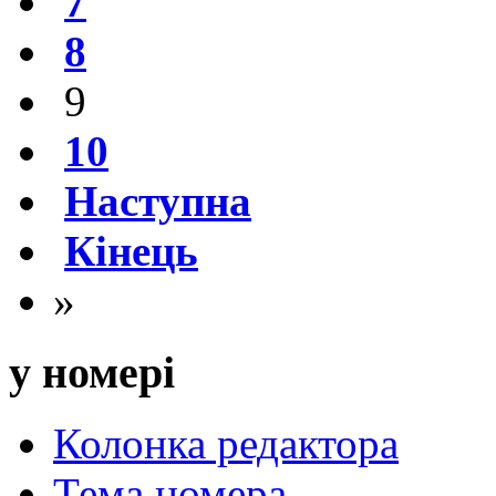
7
8
9
10
Наступна
Кінець
»
у номері
Колонка редактора
Тема номера