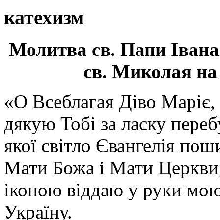
катехизм
Молитва св.
Папи Івана
св. Миколая на
«О Всеблагая Діво Маріє,
дякую Тобі за ласку перебу
якої світло Євангелія поши
Мати Божа і Мати Церкви
іконою віддаю у руки мою
Україну.