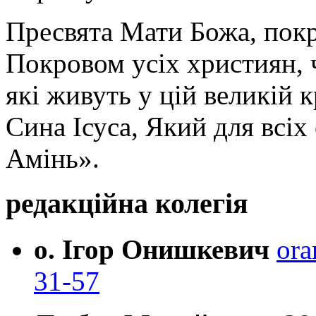
Пресвята Мати Божа, пок
Покровом усіх християн, ч
які живуть у цій великій к
Сина Ісуса, Який для всі
Амінь».
редакційна колегія
о. Ігор Онишкевич
ora
31-57