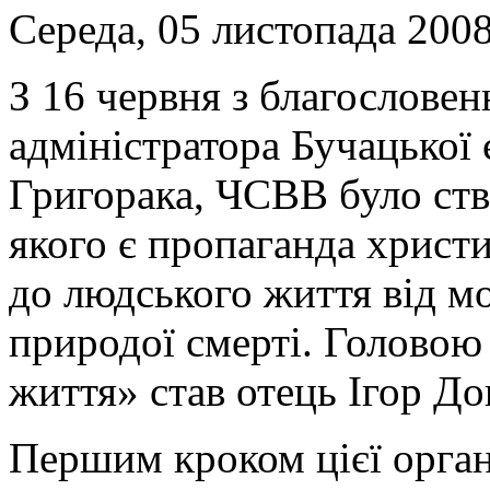
Середа, 05 листопада 2008
З 16 червня з благослове
адміністратора Бучацької
Григорака, ЧСВВ було ств
якого є пропаганда христ
до людського життя від мо
природої смерті. Головою
життя» став отець Ігор Д
Першим кроком цієї органі