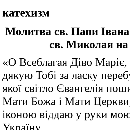
катехизм
Молитва св.
Папи Івана
св. Миколая на
«О Всеблагая Діво Маріє,
дякую Тобі за ласку перебу
якої світло Євангелія поши
Мати Божа і Мати Церкви
іконою віддаю у руки мою
Україну.