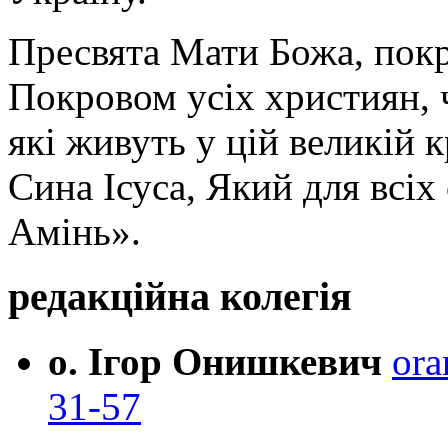
Пресвята Мати Божа, пок
Покровом усіх християн, ч
які живуть у цій великій к
Сина Ісуса, Який для всі
Амінь».
редакційна колегія
о. Ігор Онишкевич
ora
31-57