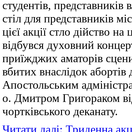
студентів, представників 
стіл для представників мі
цієї акції стло дійство на
відбувся духовний концер
приїжджих аматорів сцени
вбитих внаслідок абортів 
Апостольським адміністр
о. Дмитром Григораком в
чортківського деканату.
Читати далі: Триденна акц