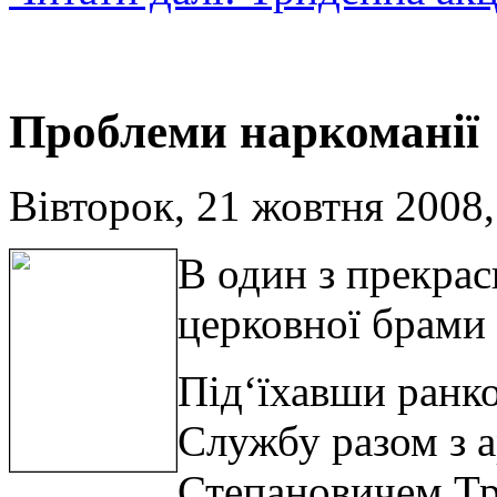
Проблеми наркоманії
Вівторок, 21 жовтня 2008,
В один з прекрас
церковної брами і
Під‘їхавши ранк
Службу разом з 
Степановичем Тр