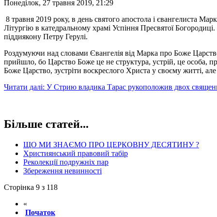
Понеділок, 27 травня 2019, 21:29
8 травня 2019 року, в день святого апостола і євангелиста Ма
Літургію в катедральному храмі Успіння Пресвятої Богородиці.
піддиякону Петру Герулі.
Роздумуючи над словами Євангелія від Марка про Боже Царство 
прийшло, бо Царство Боже це не структура, устрій, це особа, п
Боже Царство, зустріти воскреслого Христа у своєму житті, але ц
Читати далі: У Стрию владика Тарас рукоположив двох священи
Більше статей...
ЩО МИ ЗНАЄМО ПРО ЦЕРКОВНУ ДЕСЯТИНУ ?
Християнський правовий табір
Реколекції подружніх пар
Збереження невинності
Сторінка 9 з 118
«
Початок