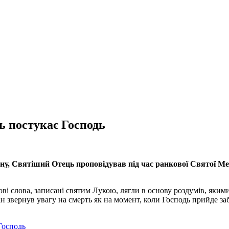
сь постукає Господь
у, Святіший Отець проповідував під час ранкової Святої Ме
ові слова, записані святим Лукою, лягли в основу роздумів, яки
 звернув увагу на смерть як на момент, коли Господь прийде заб
 Господь