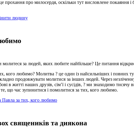
 це прохання про милосердя, оскільки тут висловлене покаяння і
змінити людину
 любимо
 молитеся за людей, яких любите найбільше? Це питання відкриє б
их, кого любимо? Молитва ? це один із найсильніших і повних т
складно продовжувати молитися за інших людей. Через незліченн
бові в житті наших друзів, сім’ї і сусідів, ? ми знаходимо тисячу
те, що час зупинитися і помолитися за тих, кого любимо.
а Павла за тих, кого любимо
ох священиків та диякона