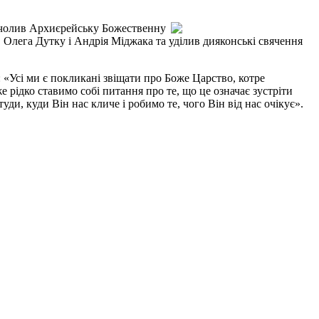
чолив Архиєрейську Божественну
 Олега Дутку і Андрія Міджака та уділив дияконські свячення
«Усі ми є покликані звіщати про Боже Царство, котре
 рідко ставимо собі питання про те, що це означає зустріти
уди, куди Він нас кличе і робимо те, чого Він від нас очікує».