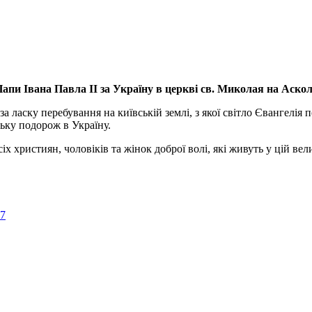
апи Івана Павла ІІ за Україну
в церкві св. Миколая на Аско
а ласку перебування на київській землі, з якої світло Євангелія 
ьку подорож в Україну.
ристиян, чоловіків та жінок доброї волі, які живуть у цій велик
57