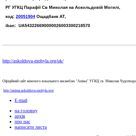
РГ УГКЦ Парафії Св Миколая на Аскольдовій Могилі,
код:
20051904
Ощадбанк АТ,
iban: UA543226690000026003300218570
http://askoldova-mohyla.org/uk/
Офіційний сайт жіночого вокального ансамблю "Аніма" УГКЦ св. Миколая Чудотворц
http://anima.askoldova-mohyla.org/
E-mail
на головну
архів
про нас
написати листа