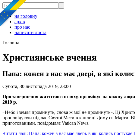
на головну
архів
про нас
написати листа
Головна
Християнське вчення
Папа: кожен з нас має двері, в які коли
Субота, 30 листопада 2019, 23:00
Про завершення життєвого шляху, що очікує на кожну людин
2019 р.
«Небо і земля проминуть, слова ж мої не проминуть». Ці Христ
проповідуючи під час Святої Меси в каплиці Дому св.Марти. Він
приготованими, повідомляє Vatican News.
Читати далі: Папа: кожен з нас має двері, в які колись постукає