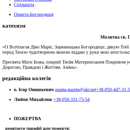
Спільнота
Оранта-Богородиця
катехизм
Молитва св.
П
«О Всеблагая Діво Маріє, Зарваницька Богородице, дякую Тобі з
перед Твоєю чудотворною іконою віддаю у руки мою апостольс
Пресвята Мати Божа, покрий Твоїм Материнським Покровом усіх х
Дорогою, Правдою і Життям. Амінь».
редакційна колегія
о. Ігор Онишкевич
oranta-gazeta@ukr.net
+38-050-447-31-
Любов Михайлюк
+38-050-331-73-54
ПОЖЕРТВА
реквізити парафії для пожертв: