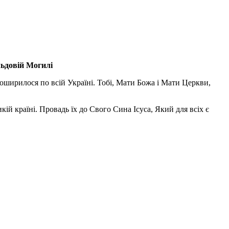
льдовій Могилі
поширилося по всій Україні. Тобі, Мати Божа і Мати Церкви,
ій країні. Провадь їх до Свого Сина Ісуса, Який для всіх є