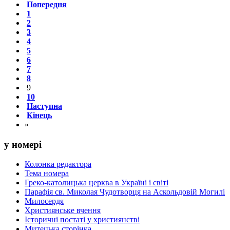
Попередня
1
2
3
4
5
6
7
8
9
10
Наступна
Кінець
»
у номері
Колонка редактора
Тема номера
Греко-католицька церква в Україні і світі
Парафія св. Миколая Чудотворця на Аскольдовій Могилі
Милосердя
Християнське вчення
Історичні постаті у християнстві
Митецька сторінка