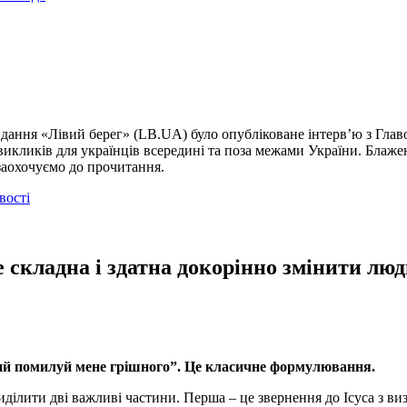
идання «Лівий берег» (LB.UA) було опубліковане інтерв’ю з Гла
икликів для українців всередині та поза межами України. Блажен
заохочуємо до прочитання.
вості
е складна і здатна докорінно змінити лю
жий помилуй мене грішного”. Це класичне формулювання.
 виділити дві важливі частини. Перша – це звернення до Ісуса з 