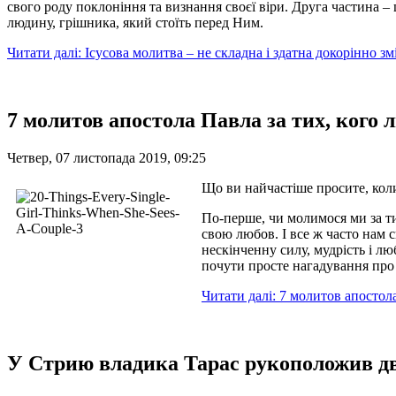
свого роду поклоніння та визнання своєї віри. Друга частина –
людину, грішника, який стоїть перед Ним.
Читати далі: Ісусова молитва – не складна і здатна докорінно 
7 молитов апостола Павла за тих, кого
Четвер, 07 листопада 2019, 09:25
Що ви найчастіше просите, коли
По-перше, чи молимося ми за т
свою любов. І все ж часто нам 
нескінченну силу, мудрість і лю
почути просте нагадування про 
Читати далі: 7 молитов апостол
У Стрию владика Тарас рукоположив дв