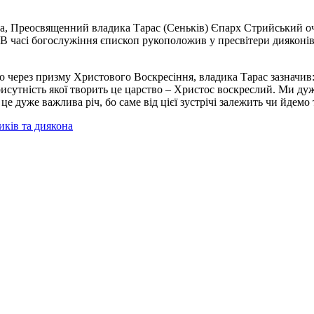
рка, Преосвященний владика Тарас (Сеньків) Єпарх
Стрийський о
 В часі богослужіння єпископ рукоположив у пресвітери дияконів
через призму Христового Воскресіння, владика Тарас зазначив: 
рисутність якої творить це царство – Христос воскреслий. Ми дуже
е дуже важлива річ, бо саме від цієї зустрічі залежить чи йдемо т
ків та диякона