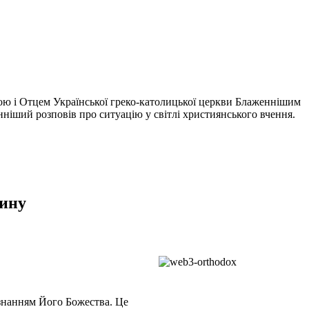
вою і Отцем Української греко-католицької церкви Блаженнішим
ніший розповів про ситуацію у світлі християнського вчення.
дину
визнанням Його Божества. Це