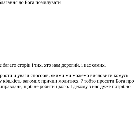
 благання до Бога помилувати
агато сторін і тих, хто нам дорогий, і нас самих.
урботи й уваги способів, якими ми можемо висловити комусь
у кількість вагомих причин молитися, ? тобто просити Бога про
 виправдань, щоб не робити цього. І декому з нас дуже потрібно