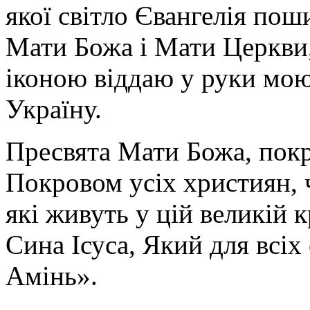
якої світло Євангелія поши
Мати Божа і Мати Церкви
іконою віддаю у руки мою
Україну.
Пресвята Мати Божа, пок
Покровом усіх християн, ч
які живуть у цій великій к
Сина Ісуса, Який для всі
Амінь».