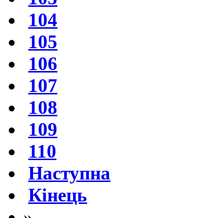
104
105
106
107
108
109
110
Наступна
Кінець
»