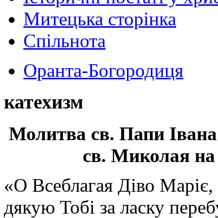
Митецька сторінка
Спільнота
Оранта-Богородиця
катехизм
Молитва св.
Папи Івана
св. Миколая на
«О Всеблагая Діво Маріє,
дякую Тобі за ласку перебу