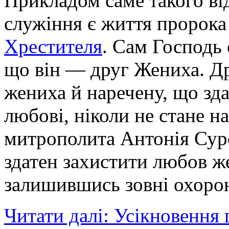
Прикладом саме такого ві
служіння є життя пророка
Хрестителя
. Сам Господь 
що він — друг Жениха. Др
жениха й наречену, що зда
любові, ніколи не стане на
митрополита Антонія Суро
здатен захистити любов ж
залишившись зовні охорон
Читати далі: Усікновення 