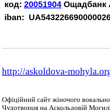
код:
20051904
Ощадбанк 
iban: UA54322669000002
http://askoldova-mohyla.or
Офіційний сайт жіночого вокальн
Чудотворця на Аскольдовій Могил