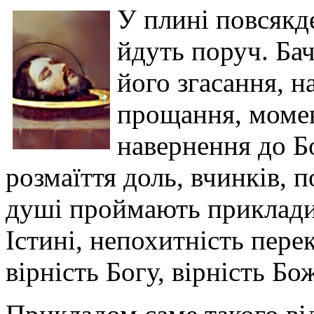
У плині повсякде
йдуть поруч. Ба
його згасання, на
прощання, момен
навернення до Бо
розмаїття доль, вчинків, 
душі проймають приклади
Істині, непохитність пере
вірність Богу, вірність 