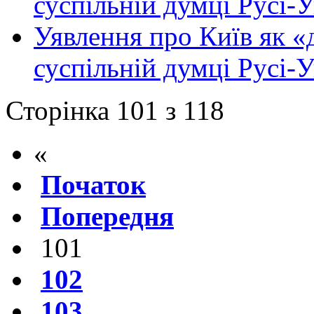
суспільній думці Русі-У
Уявлення про Київ як «
суспільній думці Русі-У
Сторінка 101 з 118
«
Початок
Попередня
101
102
103