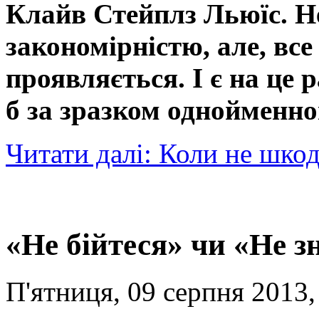
Клайв Стейплз Льюїс. Не
закономірністю, але, все
проявляється. І є на це 
б за зразком однойменно
Читати далі: Коли не шко
«Не бійтеся» чи «Не з
П'ятниця, 09 серпня 2013,