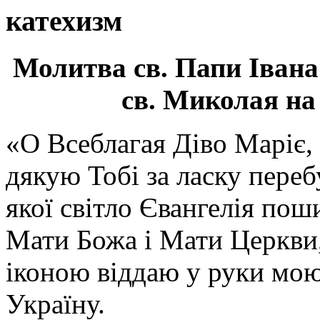
катехизм
Молитва св.
Папи Івана
св. Миколая на
«О Всеблагая Діво Маріє,
дякую Тобі за ласку перебу
якої світло Євангелія поши
Мати Божа і Мати Церкви
іконою віддаю у руки мою
Україну.