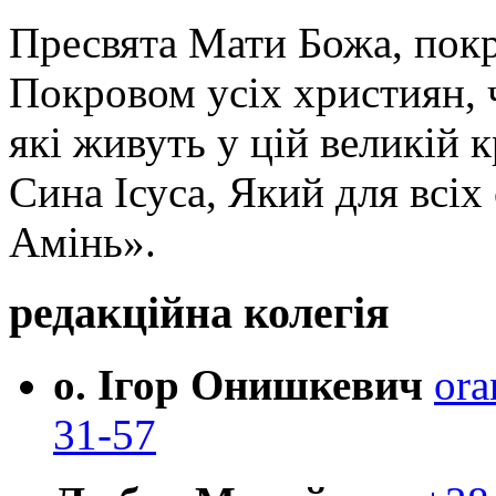
Пресвята Мати Божа, пок
Покровом усіх християн, ч
які живуть у цій великій к
Сина Ісуса, Який для всі
Амінь».
редакційна колегія
о. Ігор Онишкевич
ora
31-57