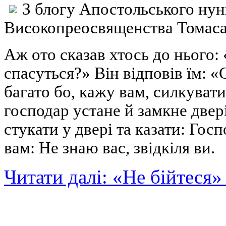
З блогу Апостольського нунц
Високопреосвященства Томаса 
Аж ото сказав хтось до нього:
спасуться?» Він відповів їм: «
багато бо, кажу вам, силкувати
господар устане й замкне двері
стукати у двері та казати: Гос
вам: Не знаю вас, звідкіля ви.
Читати далі: «Не бійтеся»