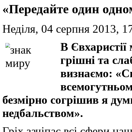
«Передайте один одно
Неділя, 04 серпня 2013, 1
В Євхаристії
грішні та сла
визнаємо: «С
всемогутньому
безмірно согрішив я дум
недбальством».
Гріх зачіпає всі сфери на