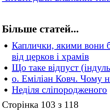
Більше статей...
Каплички, якими вони б
від церков і храмів
Що таке відпуст (індуль
о. Еміліан Ковч. Чому н
Неділя сліпородженого
Сторінка 103 з 118