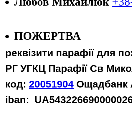
Любов Михайлюк
+38
ПОЖЕРТВА
реквізити парафії для п
РГ УГКЦ Парафії Св Мико
код:
20051904
Ощадбанк 
iban: UA54322669000002