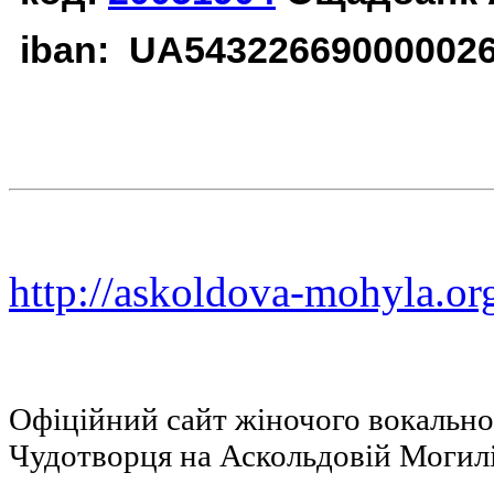
iban: UA54322669000002
http://askoldova-mohyla.or
Офіційний сайт жіночого вокальн
Чудотворця на Аскольдовій Могил