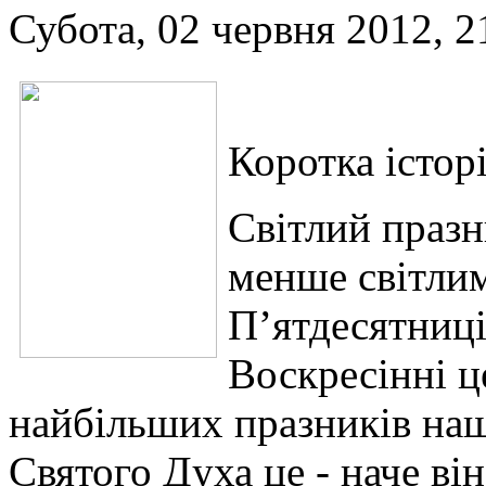
Субота, 02 червня 2012, 2
Коротка істор
Світлий празн
менше світлим
П’ятдесятниці
Воскресінні ц
найбільших празників наш
Святого Духа це - наче він