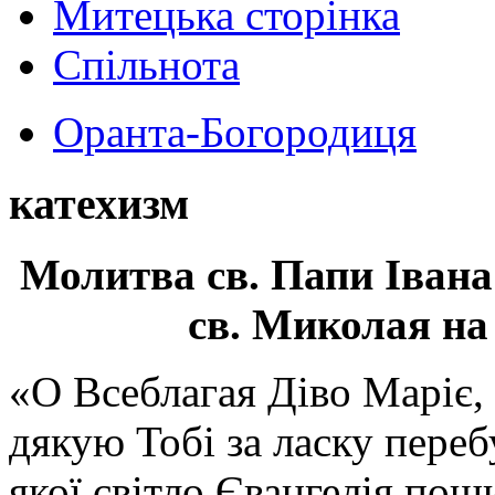
Митецька сторінка
Спільнота
Оранта-Богородиця
катехизм
Молитва св.
Папи Івана
св. Миколая на
«О Всеблагая Діво Маріє,
дякую Тобі за ласку перебу
якої світло Євангелія поши