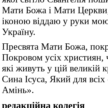
Мати Божа і Мати Церкви
іконою віддаю у руки мою
Україну.
Пресвята Мати Божа, пок
Покровом усіх християн, ч
які живуть у цій великій к
Сина Ісуса, Який для всі
Амінь».
редакційна колегія