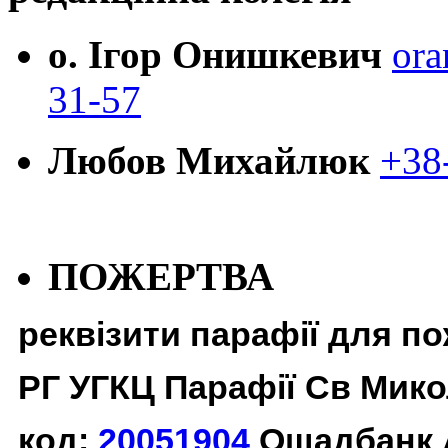
о. Ігор Онишкевич
ora
31-57
Любов Михайлюк
+38
ПОЖЕРТВА
реквізити парафії для п
РГ УГКЦ Парафії Св Мико
код:
20051904
Ощадбанк 