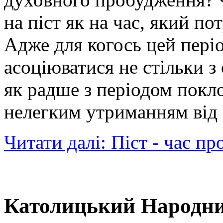
на піст як на час, який по
Адже для когось цей пері
асоціюватися не стільки 
як радше з періодом покло
нелегким утриманням від г
Читати далі: Піст - час пр
Католицький Народни