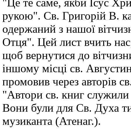
"Це те саме, якби Ісус Хр
рукою". Св. Григорій В. ка
одержаний з нашої вітчизн
Отця". Цей лист вчить нас
щоб вернутися до вітчизн
іншому місці св. Августин
промовив через авторів св
"Автори св. книг служили 
Вони були для Св. Духа ти
музиканта (Атенаг.).