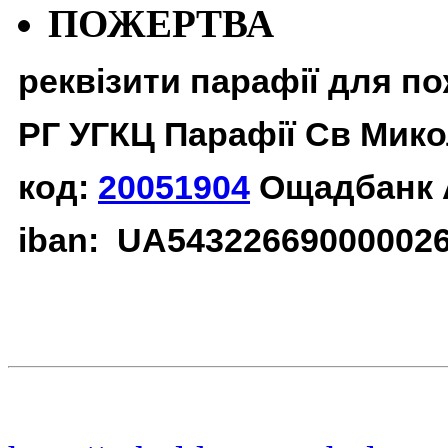
ПОЖЕРТВА
реквізити парафії для п
РГ УГКЦ Парафії Св Мико
код:
20051904
Ощадбанк 
iban: UA54322669000002