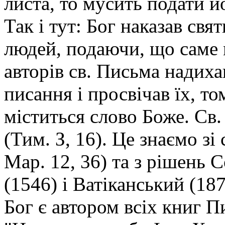
листа, то мусить подати й
Так і тут: Бог наказав св
людей, подаючи, що саме 
авторів св. Письма надихав
писання і просвічав їх, то
міститься слово Боже. Св.
(Тим. З, 16). Це знаємо зі 
Мар. 12, 36) та з рішень
(1546) і Ватіканський (1
Бог є автором всіх книг П