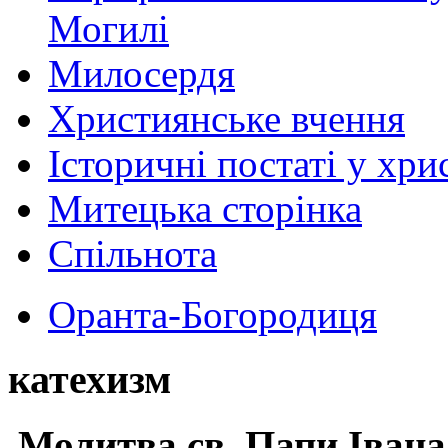
Могилі
Милосердя
Християнське вчення
Історичні постаті у хри
Митецька сторінка
Спільнота
Оранта-Богородиця
катехизм
Молитва св.
Папи Івана