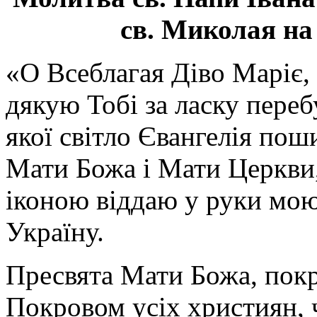
св. Миколая на
«О Всеблагая Діво Маріє,
дякую Тобі за ласку перебу
якої світло Євангелія поши
Мати Божа і Мати Церкви
іконою віддаю у руки мою
Україну.
Пресвята Мати Божа, пок
Покровом усіх християн, ч