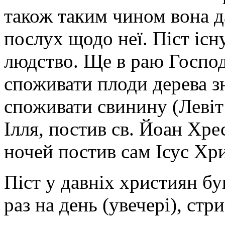
також таким чином вона д
послух щодо неї. Піст існу
людство. Ще в раю Госпо
споживати плоди дерева з
споживати свинину (Левіт
Ілля, постив св. Йоан Хрес
ночей постив сам Ісус Хри
Піст у давніх християн бу
раз на день (увечері), стр