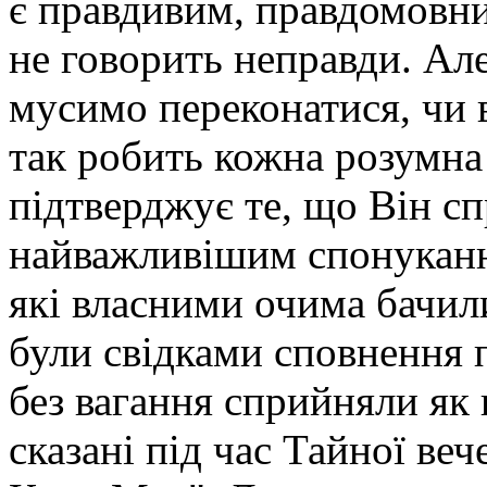
є правдивим, правдомовни
не говорить неправди. Але
мусимо переконатися, чи в
так робить кожна розумна
підтверджує те, що Він сп
найважливішим спонуканн
які власними очима бачили
були свідками сповнення 
без вагання сприйняли як 
сказані під час Тайної веч