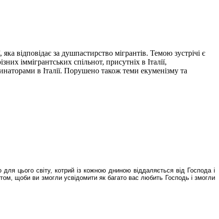
 яка відповідає за душпастирство мігрантів. Темою зустрічі є
зних іммігрантських спільнот, присутніх в Італії,
инаторами в Італії. Порушено також теми екуменізму та
 для цього світу, котрий із кожною дниною віддаляється від Господа і
стом, щоби ви змогли усвідомити як багато вас любить Господь і змогли