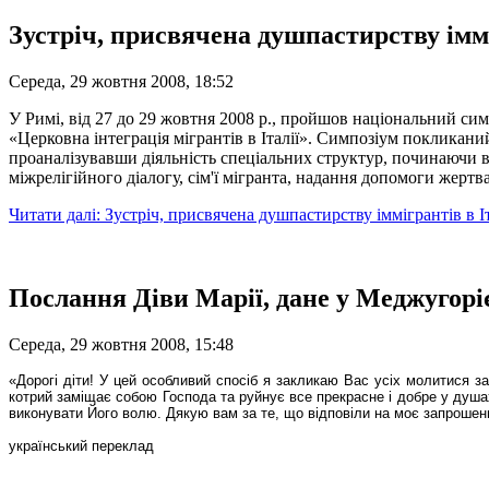
Зустріч, присвячена душпастирству іммі
Середа, 29 жовтня 2008, 18:52
У Римі, від 27 до 29 жовтня 2008 р., пройшов національний симп
«Церковна інтеграція мігрантів в Італії». Симпозіум покликаний 
проаналізувавши діяльність спеціальних структур, починаючи в
міжрелігійного діалогу, сім'ї мігранта, надання допомоги жертв
Читати далі: Зустріч, присвячена душпастирству іммігрантів в Іт
Послання Діви Марії, дане у Меджугоріє
Середа, 29 жовтня 2008, 15:48
«Дорогі діти! У цей особливий спосіб я закликаю Вас усіх молитися з
котрий заміщає собою Господа та руйнує все прекрасне і добре у душах
виконувати Його волю. Дякую вам за те, що відповіли на моє запрошен
український переклад