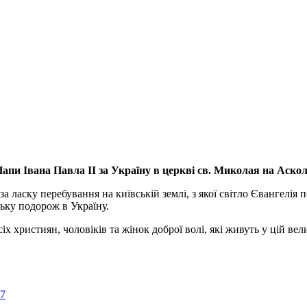
апи Івана Павла ІІ за Україну
в церкві св. Миколая на Аско
а ласку перебування на київській землі, з якої світло Євангелія 
ьку подорож в Україну.
ристиян, чоловіків та жінок доброї волі, які живуть у цій велик
57