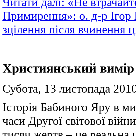
Читати далі: «Не втрачайте
Примирення»: о. д-р Ігор 
зцілення після вчинення ц
Християнський вимір
Субота, 13 листопада 2010
Історія Бабиного Яру в ми
часи Другої світової війн
тисяч жертв – це реальна 