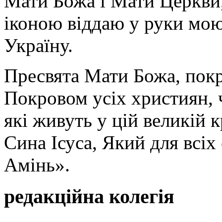
Мати Божа і Мати Церкви
іконою віддаю у руки мою
Україну.
Пресвята Мати Божа, пок
Покровом усіх християн, ч
які живуть у цій великій к
Сина Ісуса, Який для всі
Амінь».
редакційна колегія