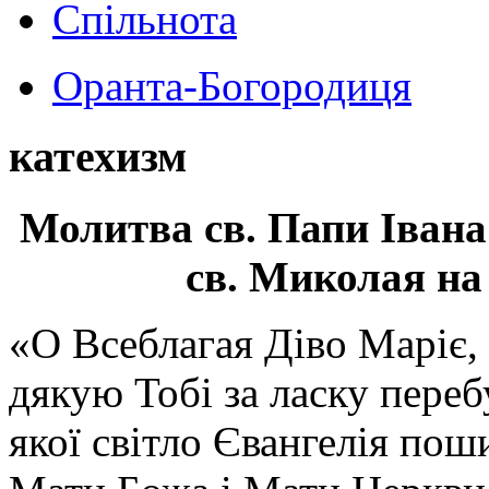
Спільнота
Оранта-Богородиця
катехизм
Молитва св.
Папи Івана
св. Миколая на
«О Всеблагая Діво Маріє,
дякую Тобі за ласку перебу
якої світло Євангелія поши