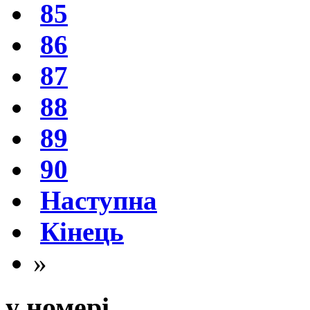
85
86
87
88
89
90
Наступна
Кінець
»
у номері