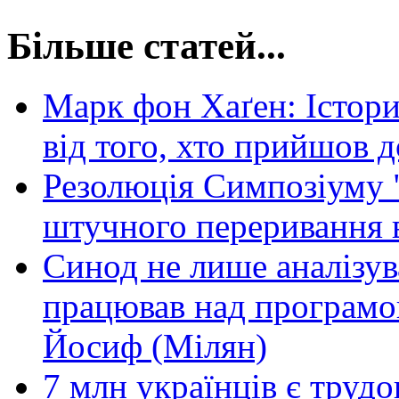
Більше статей...
Марк фон Хаґен: Істори
від того, хто прийшов д
Резолюція Симпозіуму 
штучного переривання в
Синод не лише аналізува
працював над програмою
Йосиф (Мілян)
7 млн українців є труд