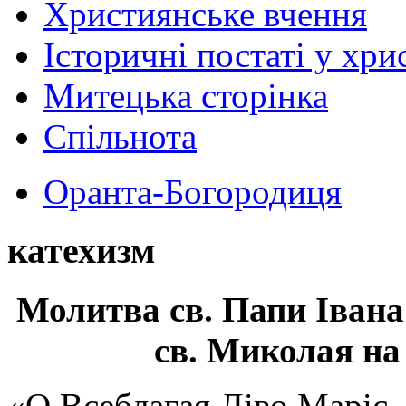
Християнське вчення
Історичні постаті у хри
Митецька сторінка
Спільнота
Оранта-Богородиця
катехизм
Молитва св.
Папи Івана
св. Миколая на
«О Всеблагая Діво Маріє,