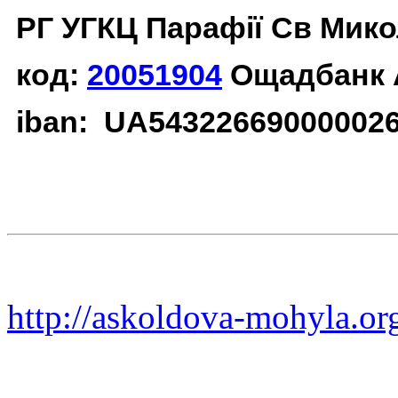
РГ УГКЦ Парафії Св Мико
код:
20051904
Ощадбанк 
iban: UA54322669000002
http://askoldova-mohyla.or