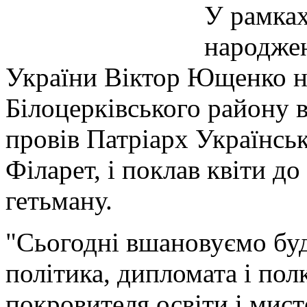
У рамках
народжен
України Віктор Ющенко на
Білоцерківського району в
провів Патріарх Українсь
Філарет, і поклав квіти д
гетьману.
"Сьогодні вшановуємо буд
політика, дипломата і пол
покровителя освіти і мист