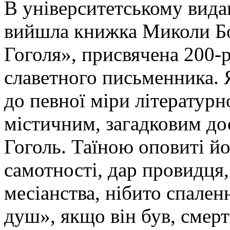
В університетському вида
вийшла книжка Миколи Бо
Гоголя», присвячена 200-
славетного письменника. 
до певної міри літератур
містичним, загадковим до
Гоголь. Таїною оповиті йог
самотності, дар провидця
месіанства, нібито спале
душ», якщо він був, смерт