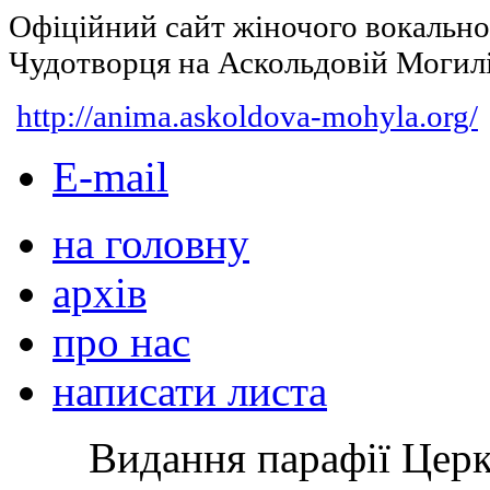
Офіційний сайт жіночого вокальн
Чудотворця на Аскольдовій Могил
http://anima.askoldova-mohyla.org/
E-mail
на головну
архів
про нас
написати листа
Видання парафії Цер