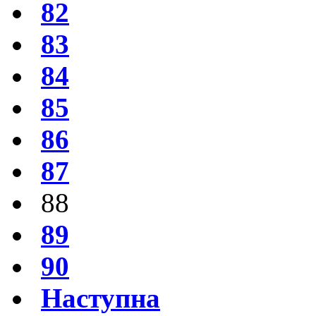
82
83
84
85
86
87
88
89
90
Наступна