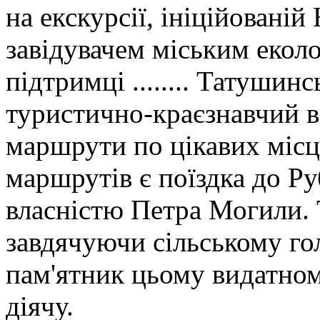
на екскурсії, ініційован
завідувачем міським екол
підтримці ........ Татушинс
туристично-краєзнавчий в
маршрути по цікавих місц
маршрутів є поїздка до Руб
власністю Петра Могили. 
завдячуючи сільському гол
пам'ятник цьому видатно
діячу.