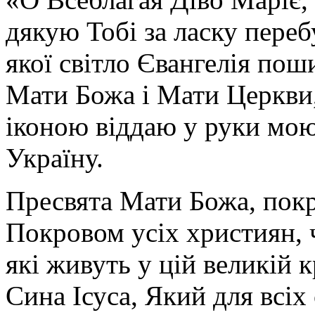
дякую Тобі за ласку перебу
якої світло Євангелія поши
Мати Божа і Мати Церкви
іконою віддаю у руки мою
Україну.
Пресвята Мати Божа, пок
Покровом усіх християн, ч
які живуть у цій великій к
Сина Ісуса, Який для всі