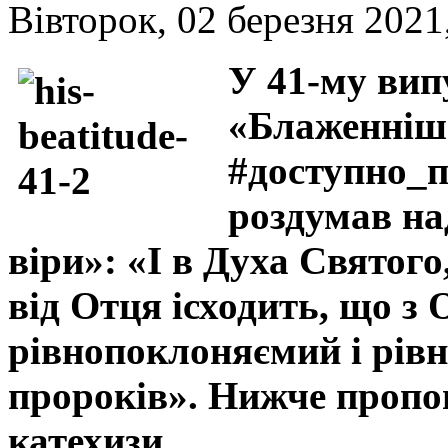
Вівторок, 02 березня 2021
У 41-му вип
«Блаженніш
#доступно_
роздумав н
віри»: «І в Духа Святог
від Отця ісходить, що з
рівнопоклоняємий і рів
пророків». Нижче пропо
катехизи.