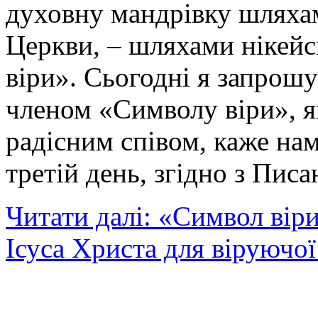
духовну мандрівку шляхам
Церкви, – шляхами нікей
віри». Сьогодні я запрош
членом «Символу віри», я
радісним співом, каже нам
третій день, згідно з Пис
Читати далі: «Символ віри
Ісуса Христа для віруючо