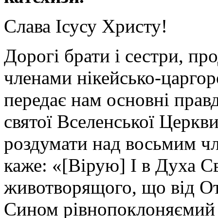
Слава Ісусу Христу!
Дорогі брати і сестри, п
членами нікейсько-царгор
передає нам основні правд
святої Вселенської Церкв
роздумати над восьмим ч
каже: «[Вірую] І в Духа С
животворящого, що від От
Сином рівнопоклоняємий 