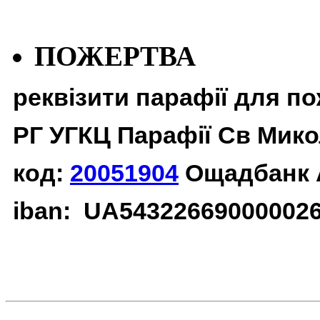
ПОЖЕРТВА
реквізити парафії для п
РГ УГКЦ Парафії Св Мико
код:
20051904
Ощадбанк 
iban: UA54322669000002