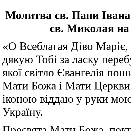
Молитва св.
Папи Івана
св. Миколая на
«О Всеблагая Діво Маріє,
дякую Тобі за ласку перебу
якої світло Євангелія поши
Мати Божа і Мати Церкви
іконою віддаю у руки мою
Україну.
Пресвята Мати Божа, пок