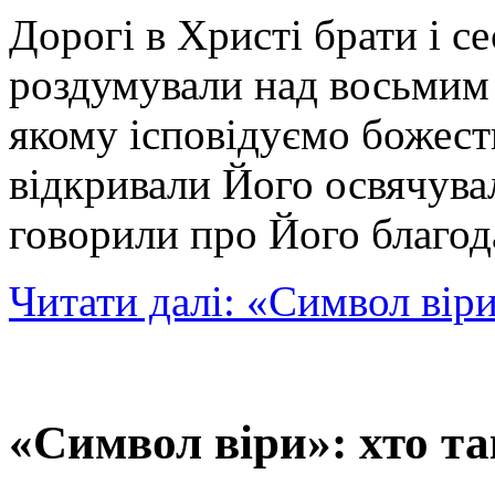
Дорогі в Христі брати і с
роздумували над восьмим
якому ісповідуємо божест
відкривали Його освячува
говорили про Його благод
Читати далі: «Символ вір
«Символ віри»: хто т