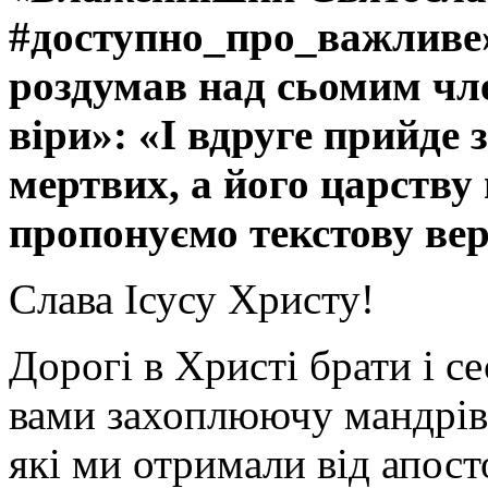
#доступно_про_важливе
роздумав над сьомим ч
віри»: «І вдруге прийде 
мертвих, а його царству 
пропонуємо текстову вер
Слава Ісусу Христу!
Дорогі в Христі брати і с
вами захоплюючу мандрів
які ми отримали від апост