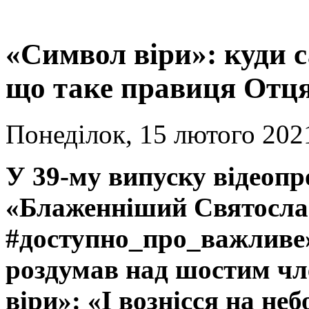
«Символ віри»: куди са
що таке правиця Отц
Понеділок, 15 лютого 2021
У 39-му випуску відеопр
«Блаженніший Святосла
#доступно_про_важливе
роздумав над шостим ч
віри»: «І вознісся на не