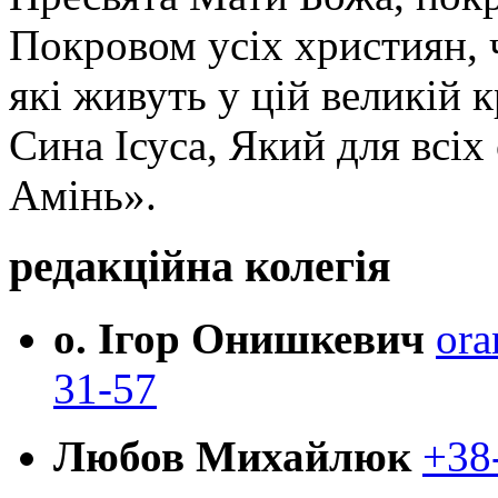
Покровом усіх християн, ч
які живуть у цій великій к
Сина Ісуса, Який для всі
Амінь».
редакційна колегія
о. Ігор Онишкевич
ora
31-57
Любов Михайлюк
+38