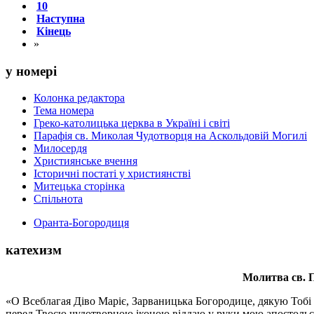
10
Наступна
Кінець
»
у номері
Колонка редактора
Тема номера
Греко-католицька церква в Україні і світі
Парафія св. Миколая Чудотворця на Аскольдовій Могилі
Милосердя
Християнське вчення
Історичні постаті у християнстві
Митецька сторінка
Спільнота
Оранта-Богородиця
катехизм
Молитва св.
П
«О Всеблагая Діво Маріє, Зарваницька Богородице, дякую Тобі з
перед Твоєю чудотворною іконою віддаю у руки мою апостольс