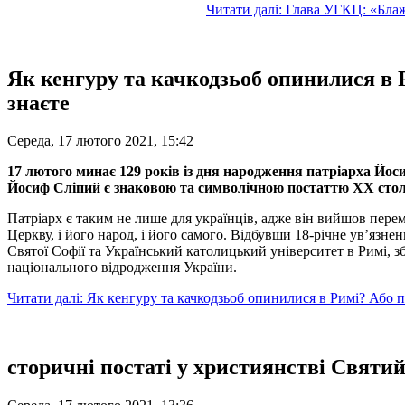
Читати далі: Глава УГКЦ: «Блаж
Як кенгуру та качкодзьоб опинилися в Р
знаєте
Середа, 17 лютого 2021, 15:42
17 лютого минає 129 років із дня народження патріарха Йос
Йосиф Сліпий є знаковою та символічною постаттю XX стол
Патріарх є таким не лише для українців, адже він вийшов пер
Церкву, і його народ, і його самого. Відбувши 18-річне ув’язн
Святої Софії та Український католицький університет в Римі, з
національного відродження України.
Читати далі: Як кенгуру та качкодзьоб опинилися в Римі? Або п'
сторичні постаті у християнстві Святий