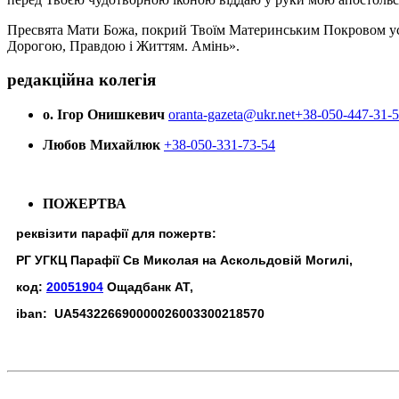
Пресвята Мати Божа, покрий Твоїм Материнським Покровом усіх х
Дорогою, Правдою і Життям. Амінь».
редакційна колегія
о. Ігор Онишкевич
oranta-gazeta@ukr.net
+38-050-447-31-
Любов Михайлюк
+38-050-331-73-54
ПОЖЕРТВА
реквізити парафії для пожертв:
РГ УГКЦ Парафії Св Миколая на Аскольдовій Могилі,
код:
20051904
Ощадбанк АТ,
iban: UA543226690000026003300218570