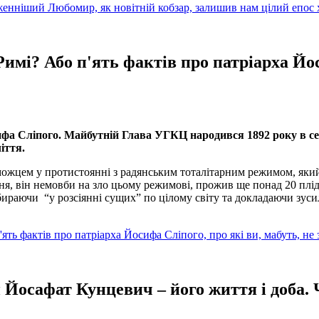
енніший Любомир, як новітній кобзар, залишив нам цілий епос х
имі? Або п'ять фактів про патріарха Йос
ифа Сліпого. Майбутній Глава УГКЦ народився 1892 року в сел
іття.
еможцем у протистоянні з радянським тоталітарним режимом, яки
ення, він немовби на зло цьому режимові, прожив ще понад 20 плі
бираючи “у розсіянні сущих” по цілому світу та докладаючи зуси
ять фактів про патріарха Йосифа Сліпого, про які ви, мабуть, не 
 Йосафат Кунцевич – його життя і доба. 