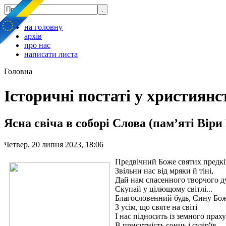
на головну
архів
про нас
написати листа
Головна
Історичні постаті у християнс
Ясна свіча в соборі Слова (пам’яті Віри
Четвер, 20 липня 2023, 18:06
Предвічний Боже святих предкі
Звільни нас від мряки й тіні,
Дай нам спасенного творчого ду
Скупай у цілющому світлі...
Благословенний будь, Сину Бо
З усім, що святе на світі
І нас підносить із земного праху
В присутність сонць і сузір'їв