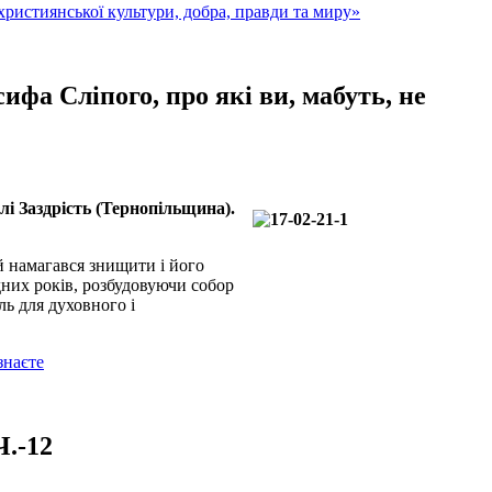
ристиянської культури, добра, правди та миру»
ифа Сліпого, про які ви, мабуть, не
і Заздрість (Тернопільщина).
й намагався знищити і його
дних років, розбудовуючи собор
ль для духовного і
знаєте
Ч.-12