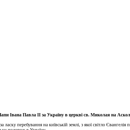
апи Івана Павла ІІ за Україну
в церкві св. Миколая на Аско
а ласку перебування на київській землі, з якої світло Євангелія 
ьку подорож в Україну.