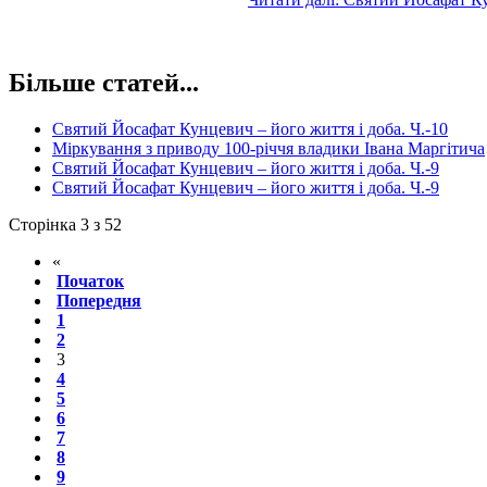
Більше статей...
Святий Йосафат Кунцевич – його життя і доба. Ч.-10
Міркування з приводу 100-річчя владики Івана Маргітича
Святий Йосафат Кунцевич – його життя і доба. Ч.-9
Святий Йосафат Кунцевич – його життя і доба. Ч.-9
Сторінка 3 з 52
«
Початок
Попередня
1
2
3
4
5
6
7
8
9