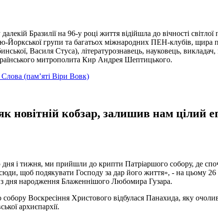
у далекій Бразилії на 96-у році життя відійшла до вічності світло
ью-Йоркської групи та багатьох міжнародних ПЕН-клубів, щира по
ької, Василя Стуса), літературознавець, науковець, викладач, п
країнського митрополита Кир Андрея Шептицького.
і Слова (пам’яті Віри Вовк)
новітній кобзар, залишив нам цілий еп
о дня і тижня, ми прийшли до крипти Патріаршого собору, де с
сюди, щоб подякувати Господу за дар його життя», - на цьому 
ці з дня народження Блаженнішого Любомира Гузара.
о собору Воскресіння Христового відбулася Панахида, яку очоли
ької архиєпархії.