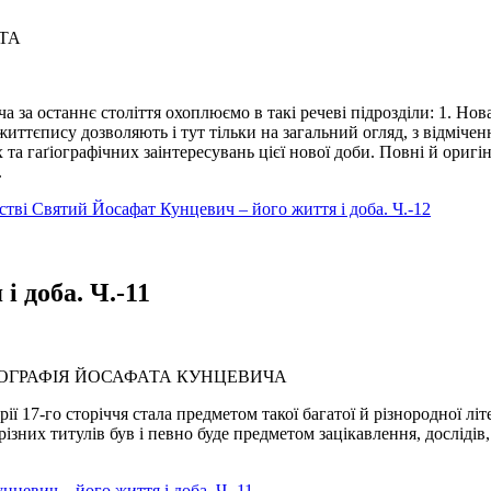
АТА
за останнє століття охоплюємо в такі речеві підрозділи: 1. Нова б
життєпису дозволяють і тут тільки на загальний огляд, з відміч
 та гаґіографічних заінтересувань цієї нової доби. Повні й оригі
.
нстві Святий Йосафат Кунцевич – його життя і доба. Ч.-12
 доба. Ч.-11
БЛІОГРАФІЯ ЙОСАФАТА КУНЦЕВИЧА
орії 17-го сторіччя стала предметом такої багатої й різнородної л
ізних титулів був і певно буде предметом зацікавлення, дослідів, 
нцевич – його життя і доба. Ч.-11