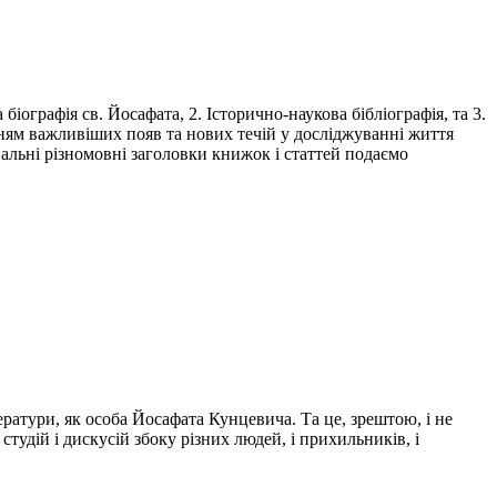
іографія св. Йосафата, 2. Історично-наукова бібліографія, та 3.
енням важливіших появ та нових течій у досліджуванні життя
нальні різномовні заголовки книжок і статтей подаємо
ітератури, як особа Йосафата Кунцевича. Та це, зрештою, і не
студій і дискусій збоку різних людей, і прихильників, і