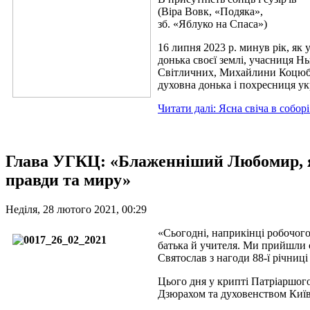
(Віра Вовк, «Подяка»,
зб. «Яблуко на Спаса»)
16 липня 2023 р. минув рік, як 
донька своєї землі, учасниця Н
Світличних, Михайлини Коцюбинс
духовна донька і похресниця у
Читати далі: Ясна свіча в собор
Глава УГКЦ: «Блаженніший Любомир, як 
правди та миру»
Неділя, 28 лютого 2021, 00:29
«Сьогодні, наприкінці робочог
батька й учителя. Ми прийшли 
Святослав з нагоди 88-ї річни
Цього дня у крипті Патріаршог
Дзюрахом та духовенством Київс