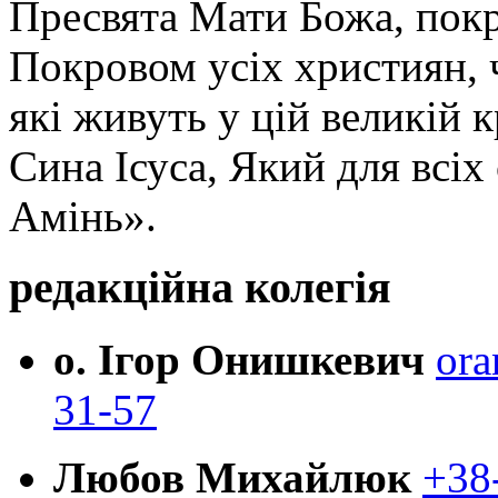
Пресвята Мати Божа, пок
Покровом усіх християн, ч
які живуть у цій великій к
Сина Ісуса, Який для всі
Амінь».
редакційна колегія
о. Ігор Онишкевич
ora
31-57
Любов Михайлюк
+38