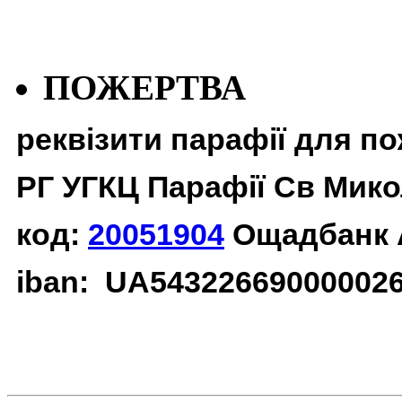
ПОЖЕРТВА
реквізити парафії для п
РГ УГКЦ Парафії Св Мико
код:
20051904
Ощадбанк 
iban: UA54322669000002