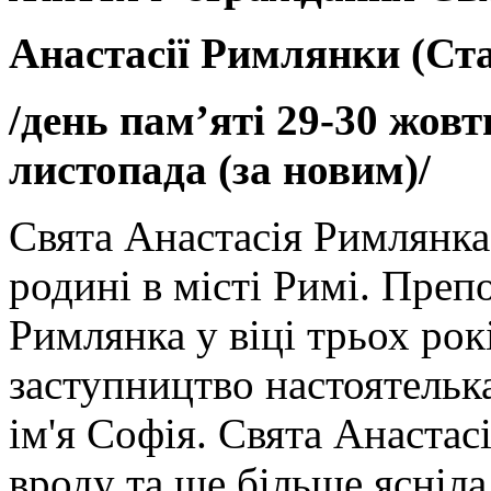
Анастасії Римлянки
(Ст
/день пам’яті 29-30 жовт
листопада (за новим)
/
Свята Анастасія Римлянка
родині в місті Римі. Пре
Римлянка у віці трьох рокі
заступництво настоятельк
ім'я Софія. Свята Анастас
вроду та ще більше ясніла