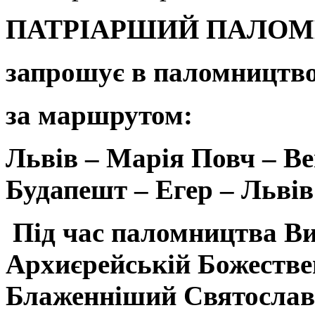
ПАТРІАРШИЙ ПАЛОМ
запрошує в паломництв
за маршрутом:
Львів – Марія
Повч
– Ве
Будапешт –
Егер
– Львів
Під час паломництва
В
Архиєрейській
Божествен
Блаженніший
Святослав