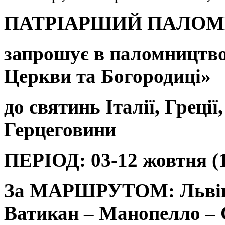
ПАТРІАРШИЙ ПАЛОМ
запрошує в паломництв
Церкви та Богородиці
»
до святинь
Італії, Греції
Герцеговини
ПЕРІОД: 03-12 жовтня (1
За
МАРШРУТ
ОМ
: Льві
Ватикан –
Манопелло
– 