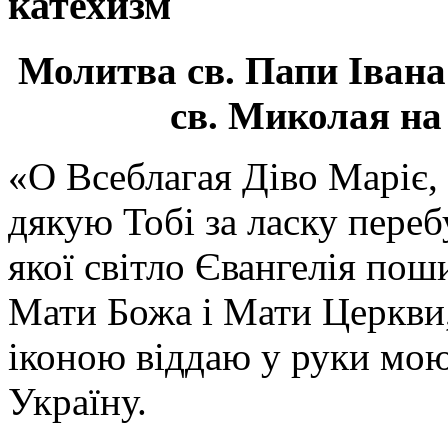
катехизм
Молитва св.
Папи Івана
св. Миколая на
«О Всеблагая Діво Маріє,
дякую Тобі за ласку перебу
якої світло Євангелія поши
Мати Божа і Мати Церкви
іконою віддаю у руки мою
Україну.