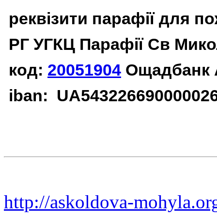
реквізити парафії для п
РГ УГКЦ Парафії Св Мико
код:
20051904
Ощадбанк 
iban: UA54322669000002
http://askoldova-mohyla.or