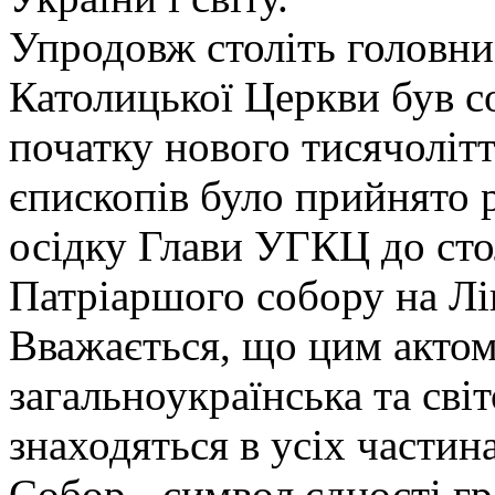
Упродовж століть головни
Католицької Церкви був с
початку нового тисячолітт
єпископів було прийнято 
осідку Глави УГКЦ до сто
Патріаршого собору на Лі
Вважається, що цим актом
загальноукраїнська та світо
знаходяться в усіх частина
Собор - символ єдності гре