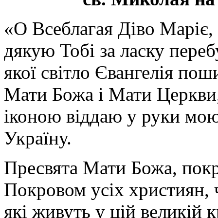
«О Всеблагая Діво Маріє,
дякую Тобі за ласку перебу
якої світло Євангелія поши
Мати Божа і Мати Церкви
іконою віддаю у руки мою
Україну.
Пресвята Мати Божа, пок
Покровом усіх християн, ч
які живуть у цій великій к