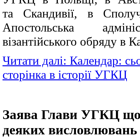
та Скандивії, в Сполу
Апостольська адмін
візантійського обряду в Ка
Читати далі: Календар: сь
сторінка в історії УГКЦ
Заява Глави УГКЦ щод
деяких висловлювань