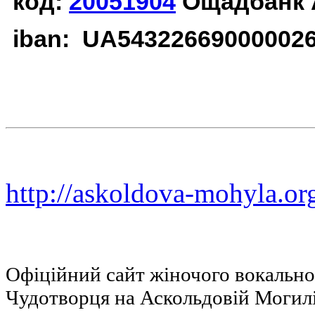
код:
20051904
Ощадбанк 
iban: UA54322669000002
http://askoldova-mohyla.or
Офіційний сайт жіночого вокальн
Чудотворця на Аскольдовій Могил