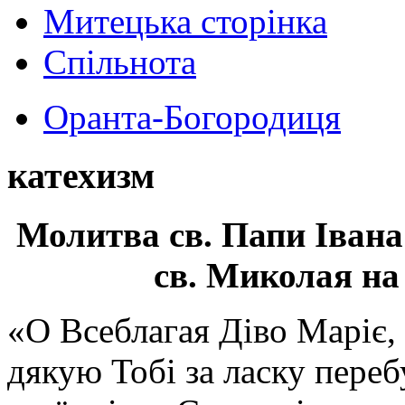
Митецька сторінка
Спільнота
Оранта-Богородиця
катехизм
Молитва св.
Папи Івана
св. Миколая на
«О Всеблагая Діво Маріє,
дякую Тобі за ласку перебу