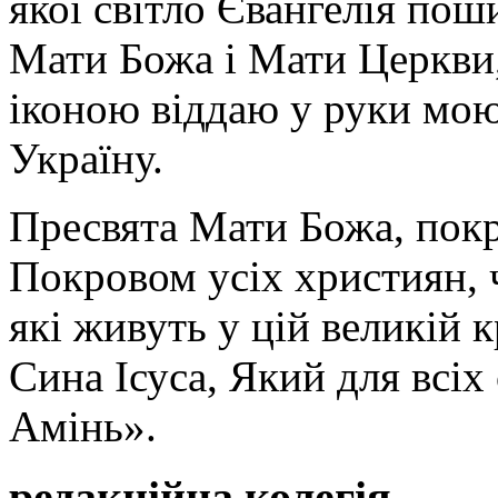
якої світло Євангелія поши
Мати Божа і Мати Церкви
іконою віддаю у руки мою
Україну.
Пресвята Мати Божа, пок
Покровом усіх християн, ч
які живуть у цій великій к
Сина Ісуса, Який для всі
Амінь».
редакційна колегія