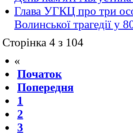
Глава УГКЦ про три ос
Волинської трагедії у 8
Сторінка 4 з 104
«
Початок
Попередня
1
2
3