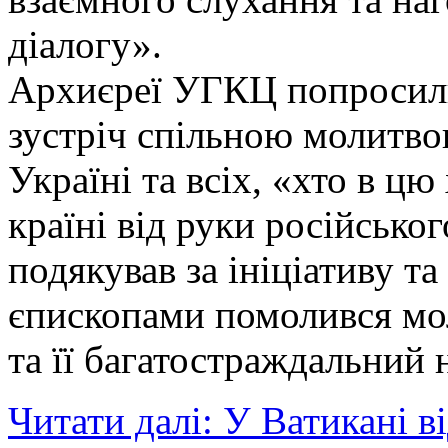
діалогу».
Архиєреї УГКЦ попросил
зустріч спільною молитво
Україні та всіх, «хто в ц
країні від руки російсько
подякував за ініціативу т
єпископами помолився мо
та її багатостраждальний 
Читати далі: У Ватикані в