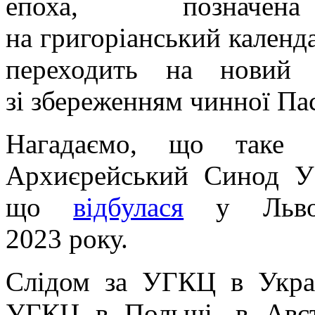
епоха, позначен
на григоріанський календ
переходить на новий 
зі збереженням чинної Пас
Нагадаємо, що таке 
Архиєрейський Синод УГ
що
відбулася
у Львов
2023 року.
Слідом за УГКЦ в Укра
УГКЦ в Польщі, в Австр