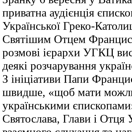
приватна аудієнція єписк
Української Греко-Католиц
Святішим Отцем Франциск
розмові ієрархи УГКЦ вис
деякі розчарування україн
З ініціативи Папи Францис
швидше, «щоб мати можли
українськими єпископами
Святослава, Глави і Отця 
взаємного слухання та на