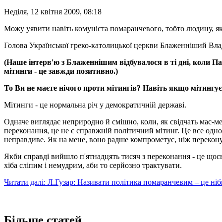
Неділя, 12 квітня 2009, 08:18
Можу уявити навіть комуніста помаранчевого, тобто людину, яка
Голова Української греко-католицької церкви Блаженніший Вл
(Наше інтерв'ю з Блаженнішим відбувалося в ті дні, коли Па
мітинги - це завжди позитивно.)
То Ви не маєте нічого проти мітингів? Навіть якщо мітингує
Мітинги - це нормальна річ у демократичній державі.
Одначе виглядає неприродно й смішно, коли, як свідчать мас-мед
переконання, це не є справжній політичний мітинг. Це все одно
неправдиве. Як на мене, воно радше компрометує, ніж перекону
Якби справді вийшло п'ятнадцять тисяч з переконання - це щось
хіба сліпим і немудрим, аби то серйозно трактувати.
Читати далі: Л.Гузар: Називати політика помаранчевим – це ні
Більше статей...