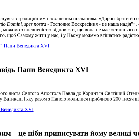
нувся з традиційним пасхальним посланням. «Дорогі брати й сес
tio Domini, spes nostra
- Господнє Воскресіння - це наша надія"»,
ни, можемо з впевненістю відповісти, що вона не має останнього с
того, щоб Самому жити у нас, і у Ньому можемо втішатись радістю
bi" Папи Венедикта XVI
овідь Папи Венедикта XVI
шого листа Святого Апостола Павла до Коринтян Святіший Отець
а у Ватикані і яку разом з Папою молилися приблизно 200 тисяч в
и Венедикта XVI
им – це ніби приписувати йому великі ч