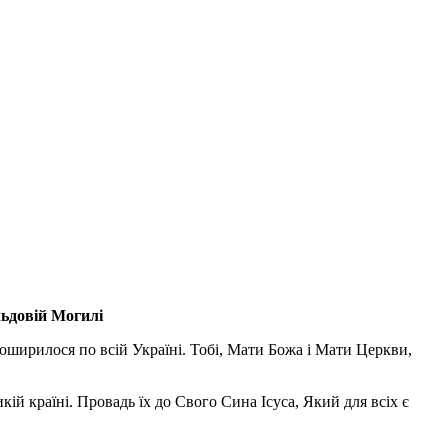
льдовій Могилі
поширилося по всій Україні. Тобі, Мати Божа і Мати Церкви,
ій країні. Провадь їх до Свого Сина Ісуса, Який для всіх є