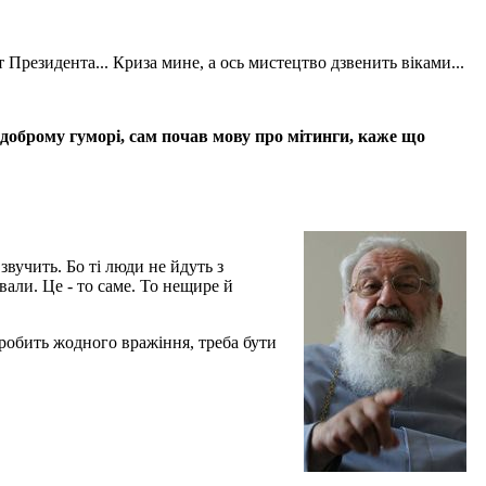
Президента... Криза мине, а ось мистецтво дзвенить віками...
 доброму гуморі, сам почав мову про мітинги, каже що
звучить. Бо ті люди не йдуть з
вали. Це - то саме. То нещире й
 робить жодного вражіння, треба бути