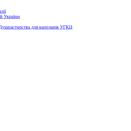
лії
ей України
 Душпастирства для капеланів УГКЦ