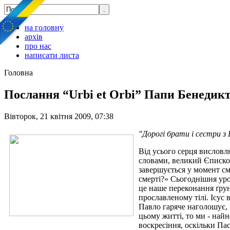
на головну
архів
про нас
написати листа
Головна
Послання “Urbi et Orbi” Папи Бенедик
Вівторок, 21 квітня 2009, 07:38
"Дорогі брати і сестри з 
Від усього серця висловл
словами, великий Єпископ
завершується у момент см
смерті?» Сьогоднішня уро
це наше переконання ґрунт
прославленому тілі. Ісус 
Павло гаряче наголошує, 
цьому житті, то ми - найн
воскресіння, оскільки Пас