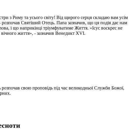
три з Риму та усього світу! Від щирого серця складаю вам усім
 - розпочав Святіший Отець. Папа зазначив, що ця подія дає нам
лова, і що наприкінці тріумфуватиме Життя. «Ісус воскрес не
 вічного життя», - зазначив Венедикт XVI.
 розпочав свою проповідь під час великодньої Служби Божої,
ірних.
есноти