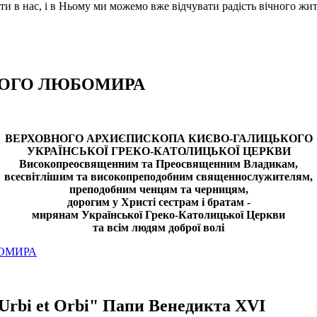
 в нас, і в Ньому ми можемо вже відчувати радість вічного жит
ШОГО ЛЮБОМИРА
ВЕРХОВНОГО АРХИЄПИСКОПА КИЄВО-ГАЛИЦЬКОГО
УКРАЇНСЬКОЇ ГРЕКО-КАТОЛИЦЬКОЇ ЦЕРКВИ
Високопреосвященним та Преосвященним Владикам,
всесвітлішим та високопреподобним священнослужителям,
преподобним ченцям та черницям,
дорогим у Христі сестрам і братам -
мирянам Української Греко-Католицької Церкви
та всім людям доброї волі
БОМИРА
Urbi et Orbi" Папи Венедикта XVI