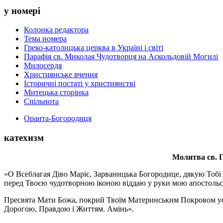
у номері
Колонка редактора
Тема номера
Греко-католицька церква в Україні і світі
Парафія св. Миколая Чудотворця на Аскольдовій Могилі
Милосердя
Християнське вчення
Історичні постаті у християнстві
Митецька сторінка
Спільнота
Оранта-Богородиця
катехизм
Молитва св.
П
«О Всеблагая Діво Маріє, Зарваницька Богородице, дякую Тобі з
перед Твоєю чудотворною іконою віддаю у руки мою апостольс
Пресвята Мати Божа, покрий Твоїм Материнським Покровом усіх х
Дорогою, Правдою і Життям. Амінь».