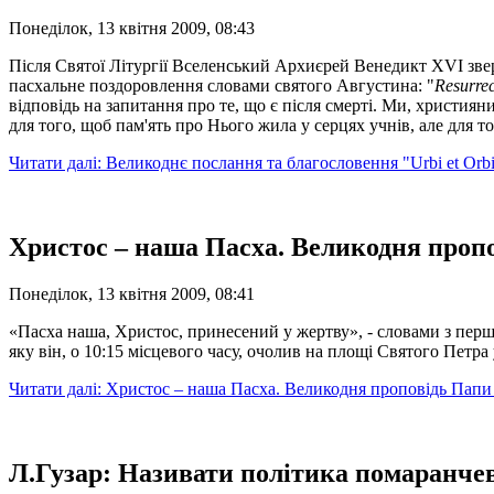
Понеділок, 13 квітня 2009, 08:43
Після Святої Літургії Вселенський Архиєрей Венедикт XVI звер
пасхальне поздоровлення словами святого Августина: "
Resurrec
відповідь на запитання про те, що є після смерті. Ми, христия
для того, щоб пам'ять про Нього жила у серцях учнів, але для 
Читати далі: Великоднє послання та благословення "Urbi et Or
Христос – наша Пасха. Великодня проп
Понеділок, 13 квітня 2009, 08:41
«Пасха наша, Христос, принесений у жертву», - словами з пер
яку він, о 10:15 місцевого часу, очолив на площі Святого Петр
Читати далі: Христос – наша Пасха. Великодня проповідь Пап
Л.Гузар: Називати політика помаранчев