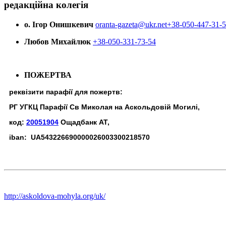
редакційна колегія
о. Ігор Онишкевич
oranta-gazeta@ukr.net
+38-050-447-31-
Любов Михайлюк
+38-050-331-73-54
ПОЖЕРТВА
реквізити парафії для пожертв:
РГ УГКЦ Парафії Св Миколая на Аскольдовій Могилі,
код:
20051904
Ощадбанк АТ,
iban: UA543226690000026003300218570
http://askoldova-mohyla.org/uk/