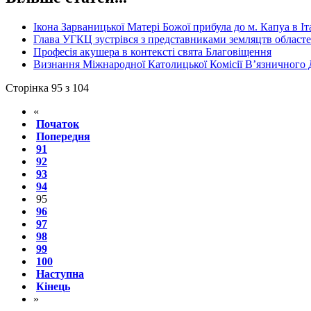
Ікона Зарваницької Матері Божої прибула до м. Капуа в Іта
Глава УГКЦ зустрівся з представниками земляцтв област
Професія акушера в контексті свята Благовіщення
Визнання Міжнародної Католицької Комісії В’язничного
Сторінка 95 з 104
«
Початок
Попередня
91
92
93
94
95
96
97
98
99
100
Наступна
Кінець
»