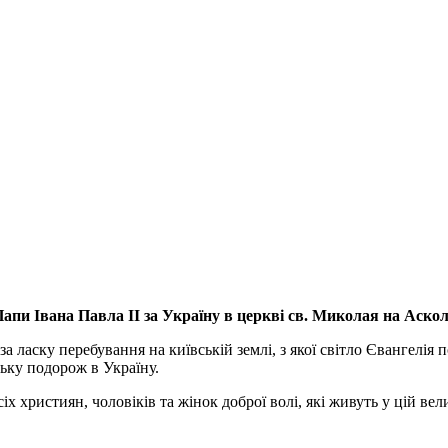
апи Івана Павла ІІ за Україну
в церкві св. Миколая на Аско
а ласку перебування на київській землі, з якої світло Євангелія 
ьку подорож в Україну.
ристиян, чоловіків та жінок доброї волі, які живуть у цій велик