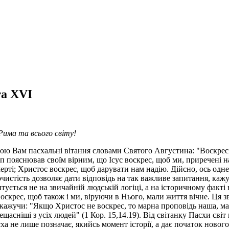
та XVI
Рима та всього світу!
юю Вам пасхальні вітання словами Святого Августина: "Воскресі
 пояснював своїм вірним, що Ісус воскрес, щоб ми, приречені н
ерті; Христос воскрес, щоб дарувати нам надію. Дійсно, ось одне
чистість дозволяє дати відповідь на так важливе запитання, кажу
ується не на звичайній людській логіці, а на історичному факті 
воскрес, щоб також і ми, віруючи в Нього, мали життя вічне. Ця 
кажучи: "Якщо Христос не воскрес, то марна проповідь наша, мар
ещаcніші з усіх людей" (1 Кор. 15,14.19). Від світанку Пасхи світ
ха не лише позначає, якийсь момент історії, а дає початок нового