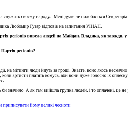
 служить своєму народу... Мені дуже не подобається Секретаріат 
адика Любомир Гузар відповів на запитання УНІАН.
ртія регіонів вивела людей на Майдан. Владика, як завжди, у
 Партія регіонів?
ії, на мітинги люди йдуть за гроші. Знаєте, воно якось несмачно 
, коли артисти платять комусь, аби вони дуже голосно їх оплеску
є.
 би значило. А як там вийшла групка людей, і то оплачені, це не
би приписувати йому великі чесноти