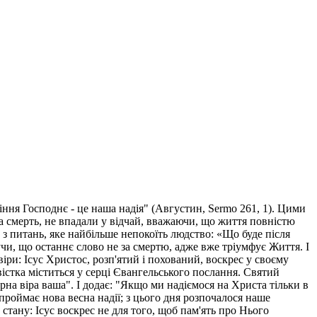
ння Господнє - це наша надія" (Августин, Sermo 261, 1). Цими
а смерть, не впадали у відчай, вважаючи, що життя повністю
 з питань, яке найбільше непокоїть людство: «Що буде після
чи, що останнє слово не за смертю, адже вже тріумфує Життя. І
віри: Ісус Христос, розп'ятий і похований, воскрес у своєму
звістка міститься у серці Євангельського послання. Святий
на віра ваша". І додає: "Якщо ми надіємося на Христа тільки в
 проймає нова весна надії; з цього дня розпочалося наше
 стану: Ісус воскрес не для того, щоб пам'ять про Нього